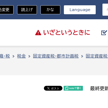
色変更
読上げ
かな
Language
いざと
いうときに
分野を選択
籍・税
税金
固定資産税・都市計画税
固定資産税
総務部
戸籍
災・ハザードマップ
避難場所
策課
総務課
税
職員課
最終更新
ネジメント課
財産管理課
教育・子育て
ル推進課
契約検査課