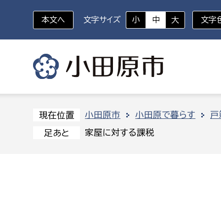
本文へ
文字サイズ
小
中
大
文字
いざというときに
対象者を選択
組織から探す
小田原市
小田原で暮らす
戸
現在位置
家屋に対する課税
足あと
部に属さない室
企画部
新生児・乳幼児
休日救急外来
防
秘書室
企画政
幼稚園児・保育園児
広報広聴室
財政課
コンプライアンス推進室
資産マ
小・中学生
デジタ