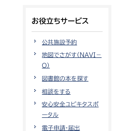
相談をしたい
お役立ちサービス
支払いをしたい
働きたい
環境部
公共施設予約
地図でさがす（NAVI－
環境政策課
遊びたい
O）
ゼロカーボン推進課
小田原のことを知りたい
環境保護課
図書館の本を探す
環境事業センター
相談をする
イベント・講座などに参加したい
安心安全ユビキタスポ
務所
まちづくりに関わりたい
ータル
都市部
電子申請・届出