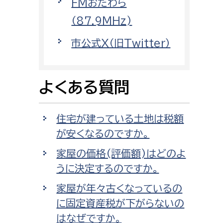
FMおだわら
消防課
（87.9MHz)
警防第1課
市公式X（旧Twitter）
警防第2課
局
監査事務局
よくある質問
局
監査事務局
住宅が建っている土地は税額
が安くなるのですか。
家屋の価格(評価額)はどのよ
うに決定するのですか。
家屋が年々古くなっているの
に固定資産税が下がらないの
はなぜですか。