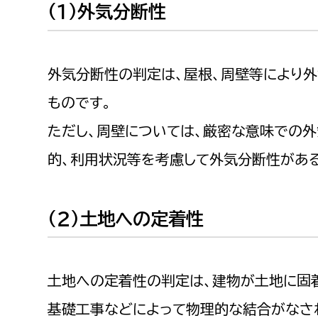
（１）外気分断性
福祉政策課
子ども
求職者
生活援護課
子ども
高齢介護課
保育課
外国人
外気分断性の判定は、屋根、周壁等により
障がい福祉課
ものです。
保険課
ペット
ただし、周壁については、厳密な意味での
健康づくり課
的、利用状況等を考慮して外気分断性があ
建設部
会計管
建設政策課
出納室
（２）土地への定着性
国県事業推進課
土木管理課
土地への定着性の判定は、建物が土地に固
道水路整備課
みどり公園課
基礎工事などによって物理的な結合がなさ