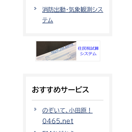
都市政策課
消防出動・気象観測シス
都市計画課
テム
地域交通課
建築指導課
開発審査課
ー
消防
消防総務課
おすすめサービス
課
予防課
課
警防計画課
のぞいて、小田原！
救急課
0465.net
情報司令課