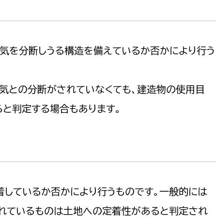
政策課
産業政策課
観光
若者支援課
観光課
農政課
消防
外気を分断しうる構造を備えているか否かにより行う
水産海浜課
病院
外気との分断がされていなくても、建造物の使用目
市議会
ると判定する場合もあります。
理者
市立総合医療センタ
患者サポートセンター
病院管理局：経営管理
病院管理局：施設用度
着しているか否かにより行うものです。一般的には
病院管理局：医事課
れているものは土地への定着性があると判定され