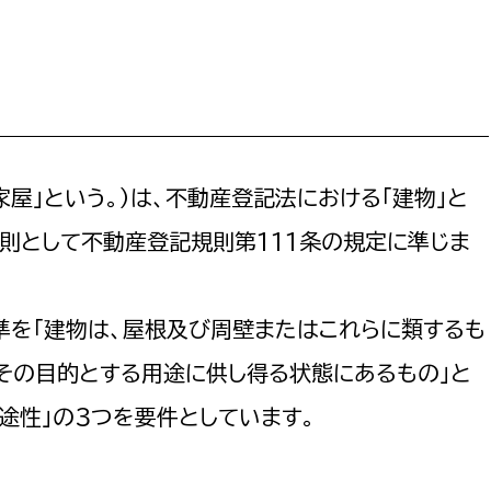
防災・安全
市税総務課
市民税課
福祉・健康
資産税課
環境・エネルギー
文化部
屋」という。）は、不動産登記法における「建物」と
策課
文化政策課
地域経済
則として不動産登記規則第111条の規定に準じま
生涯学習課
都市基盤
文化財課
図書館
準を「建物は、屋根及び周壁またはこれらに類するも
文化・生涯学習
スポーツ課
その目的とする用途に供し得る状態にあるもの」と
小田原城総合管理事
市民活動・地域づくり
用途性」の３つを要件としています。
若者部
経済部
行政経営