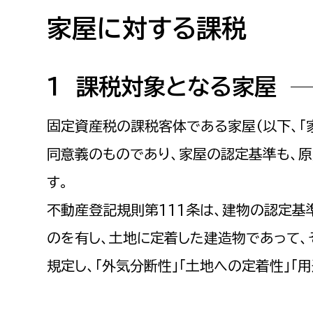
高校生・大学生など
家屋に対する課税
若者
１ 課税対象となる家屋
妊産婦
市民部
防災部
固定資産税の課税客体である家屋（以下、「家
地域政策課
防災対
高齢者
同意義のものであり、家屋の認定基準も、原
地域安全課
障がい者
す。
人権・男女共同参画課
戸籍住民課
不動産登記規則第111条は、建物の認定基
傷病者
のを有し、土地に定着した建造物であって、
事業者
規定し、「外気分断性」「土地への定着性」「
福祉健康部
子ども
労働者