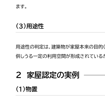
建築課
ます。
（３）用途性
上下水道局
教育部
経営総務課
教育総
用途性の判定は、建築物が家屋本来の目的（
給排水業務課
保健給
供しうる一定の利用空間が形成されている
水道整備課
教育指
下水道整備課
２ 家屋認定の実例
浄水管理課
（１）物置
農業委員会事務局
議会局
農業委員会事務局
議会総