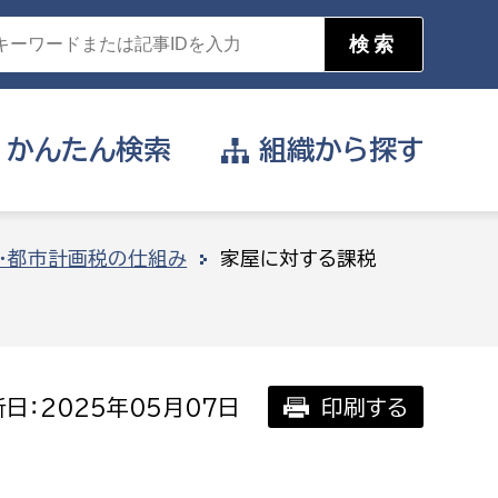
かんたん
検索
組織から
探す
目的を選択
・都市計画税の仕組み
家屋に対する課税
公営事業部
支援や給付を受けたい
消防
事業課
届け出や申請をしたい
日：2025年05月07日
印刷する
証明書がほしい