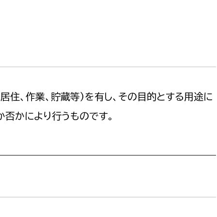
選挙管理委員会事務
務課
選挙管理委員会事務
居住、作業、貯蔵等）を有し、その目的とする用途に
食課
か否かにより行うものです。
導課
務課