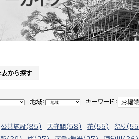
防災・安全
市税総務課
市民税課
福祉・健康
資産税課
環境・エネルギー
文化部
策課
文化政策課
地域経済
生涯学習課
年表から探す
都市基盤
文化財課
図書館
文化・生涯学習
地域：
キーワード：
スポーツ課
小田原城総合管理事
市民活動・地域づくり
公共施設(85)
天守閣(58)
花(55)
祭り(55
若者部
経済部
行政経営
所(29)
桜(27)
産業・観光(27)
酒匂川(26)