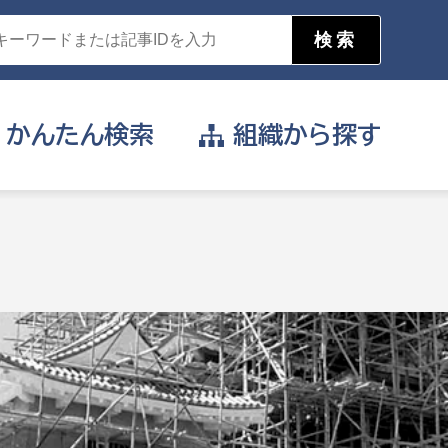
かんたん
検索
組織から
探す
目的を選択
公営事業部
支援や給付を受けたい
消防
事業課
届け出や申請をしたい
証明書がほしい