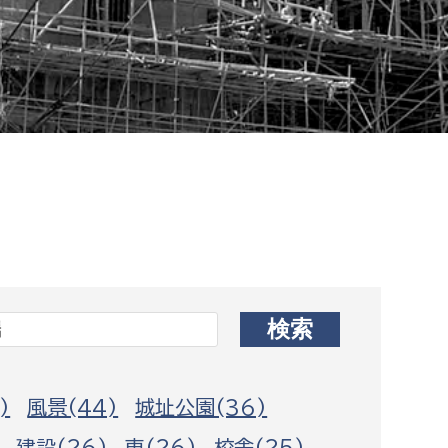
相談をしたい
支払いをしたい
働きたい
環境部
環境政策課
遊びたい
ゼロカーボン推進課
小田原のことを知りたい
環境保護課
環境事業センター
イベント・講座などに参加したい
務所
まちづくりに関わりたい
)
風景(44)
城址公園(36)
都市部
建設(26)
車(26)
校舎(25)