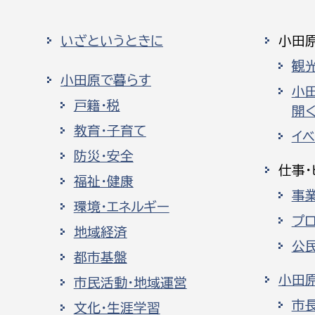
いざというときに
小田
観
小田原で暮らす
小
戸籍・税
開く
教育・子育て
イ
防災・安全
仕事・
福祉・健康
事
環境・エネルギー
プ
地域経済
公
都市基盤
小田
市民活動・地域運営
市
文化・生涯学習