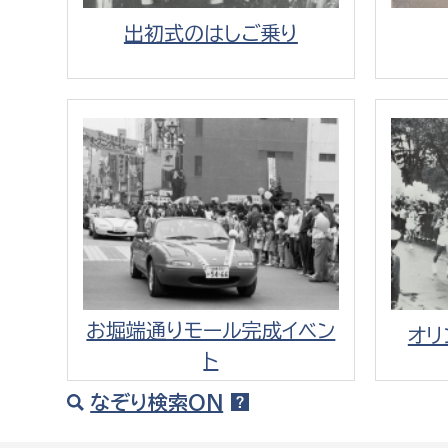
出初式のはしご乗り
お堀端通りモール完成イベン
オリ
ト
なぞり検索ON