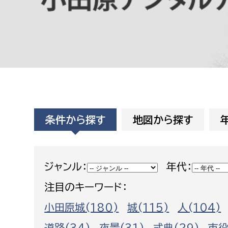
高校生・大学生など
若者
妊産婦
市民部
防災部
地域政策課
防災対
高齢者
地域安全課
条件から探す
地図から探す
障がい者
人権・男女共同参画課
戸籍住民課
傷病者
ジャンル：
年代：
注目のキーワード：
事業者
小田原城(180)
城(115)
人(104)
福祉健康部
子ども
労働者
道路(34)
夜景(31)
式典(29)
市役