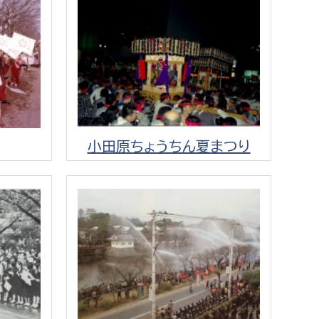
消防課
警防第1課
警防第2課
局
監査事務局
局
監査事務局
小田原ちょうちん夏まつり