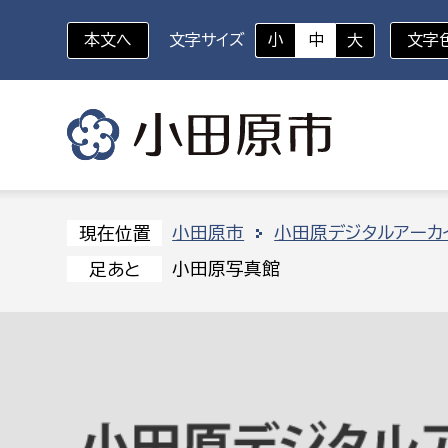
本文へ
文字サイズ
小
中
大
文字
いざというときに
対象者を選択
組織から探す
小田原市
小田原デジタルアーカ
現在位置
小田原写真館
足あと
部に属さない室
企画部
新生児・乳幼児
休日救急外来
防
秘書室
企画政
幼稚園児・保育園児
広報広聴室
財政課
コンプライアンス推進室
資産マ
小・中学生
デジタ