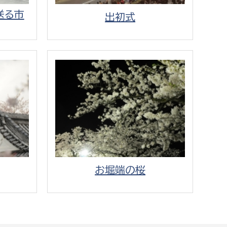
送る市
出初式
お堀端の桜