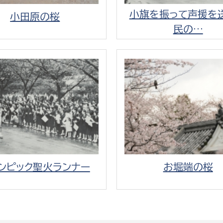
小旗を振って声援を
小田原の桜
民の…
ンピック聖火ランナー
お堀端の桜