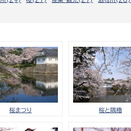
政策課
産業政策課
観光
若者支援課
観光課
農政課
消防
水産海浜課
病院
市議会
理者
市立総合医療センタ
患者サポートセンター
病院管理局：経営管理
病院管理局：施設用度
桜まつり
桜と隅櫓
病院管理局：医事課