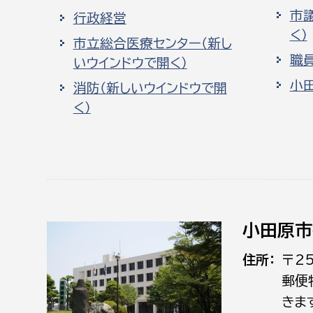
市
行政経営
く）
市立総合医療センター（新し
職
いウインドウで開く）
小
消防（新しいウインドウで開
く）
小田原市
住所
〒2
郵便
きま