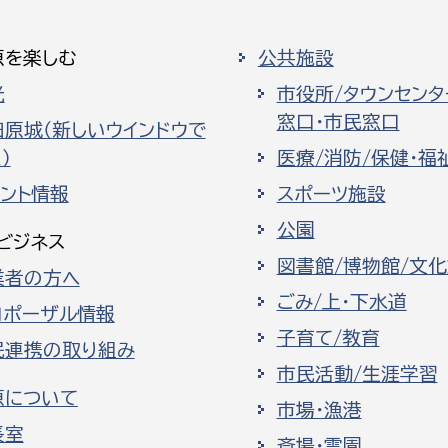
原を楽しむ
公共施設
光
市役所/タウンセンタ
窓口・市民窓口
田原城（新しいウインドウで
）
医療/消防/保健・福
ベント情報
スポーツ施設
公園
ビジネス
図書館/博物館/文
業者の方へ
ごみ/上・下水道
ロポーザル情報
子育て/教育
民連携の取り組み
市民活動/生涯学習
原について
市場・漁港
長室
斎場・霊園