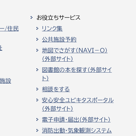
お役立ちサービス
ー/住民
リンク集
公共施設予約
祉
地図でさがす（NAVI－O）
（外部サイト）
図書館の本を探す（外部サイ
ト）
化施設
相談をする
安心安全ユビキタスポータル
（外部サイト）
電子申請・届出（外部サイト）
消防出動・気象観測システム