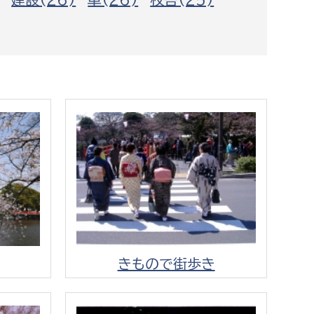
都市政策課
都市計画課
地域交通課
建築指導課
開発審査課
ー
消防
消防総務課
課
予防課
課
警防計画課
きもので街歩き
救急課
情報司令課