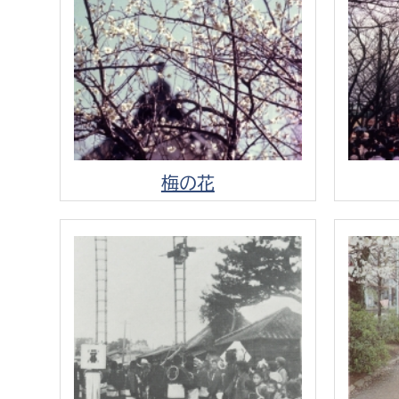
建築課
上下水道局
教育部
経営総務課
教育総
梅の花
給排水業務課
保健給
水道整備課
教育指
下水道整備課
浄水管理課
農業委員会事務局
議会局
農業委員会事務局
議会総