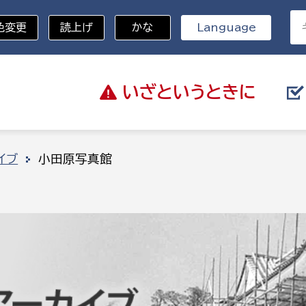
色変更
読上げ
かな
Language
いざと
いうときに
分野を選択
イブ
小田原写真館
総務部
戸籍
災・ハザードマップ
避難場所
策課
総務課
税
職員課
ネジメント課
財産管理課
教育・子育て
ル推進課
契約検査課