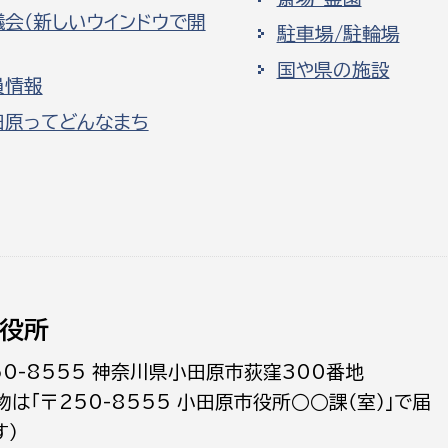
議会（新しいウインドウで開
駐車場/駐輪場
国や県の施設
員情報
田原ってどんなまち
役所
50-8555 神奈川県小田原市荻窪300番地
物は「〒250-8555 小田原市役所○○課（室）」で届
す）