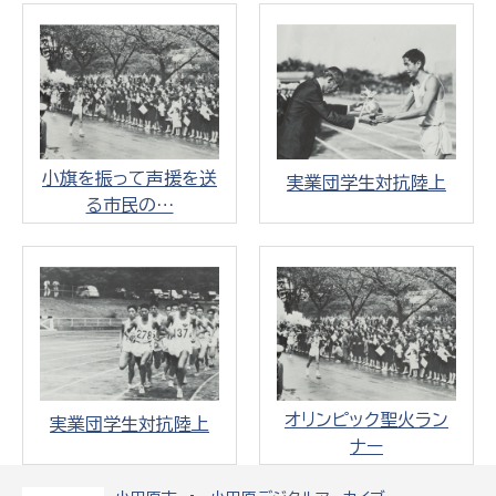
小旗を振って声援を送
実業団学生対抗陸上
る市民の…
オリンピック聖火ラン
実業団学生対抗陸上
ナー