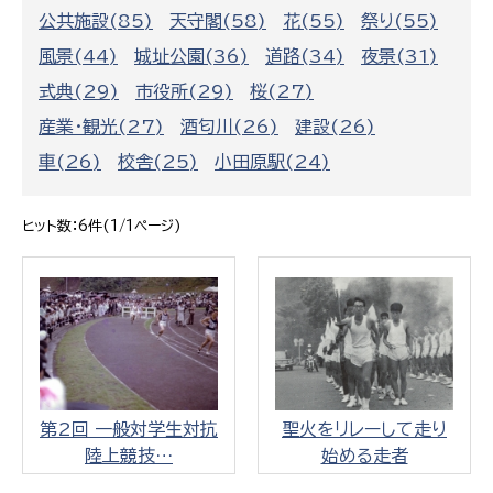
公共施設(85)
天守閣(58)
花(55)
祭り(55)
風景(44)
城址公園(36)
道路(34)
夜景(31)
式典(29)
市役所(29)
桜(27)
産業・観光(27)
酒匂川(26)
建設(26)
車(26)
校舎(25)
小田原駅(24)
ヒット数：6件(1/1ページ)
第2回 一般対学生対抗
聖火をリレーして走り
陸上競技…
始める走者