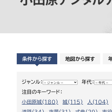
高校生・大学生など
若者
妊産婦
市民部
防災部
地域政策課
防災対
高齢者
地域安全課
条件から探す
地図から探す
障がい者
人権・男女共同参画課
戸籍住民課
傷病者
ジャンル：
年代：
注目のキーワード：
事業者
小田原城(180)
城(115)
人(104)
福祉健康部
子ども
労働者
道路(34)
夜景(31)
式典(29)
市役