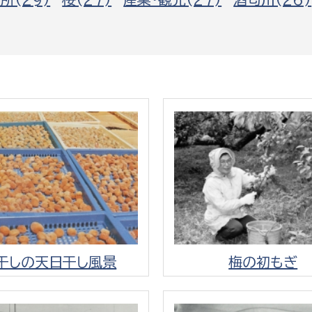
政策課
産業政策課
観光
若者支援課
観光課
農政課
消防
水産海浜課
病院
市議会
理者
市立総合医療センタ
患者サポートセンター
病院管理局：経営管理
病院管理局：施設用度
干しの天日干し風景
梅の初もぎ
病院管理局：医事課