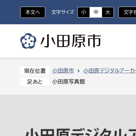
本文へ
文字サイズ
小
中
大
文字
いざというときに
対象者を選択
組織から探す
小田原市
小田原デジタルアーカ
現在位置
小田原写真館
足あと
部に属さない室
企画部
新生児・乳幼児
休日救急外来
防
秘書室
企画政
幼稚園児・保育園児
広報広聴室
財政課
コンプライアンス推進室
資産マ
小・中学生
デジタ