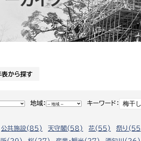
防災・安全
市税総務課
市民税課
福祉・健康
資産税課
環境・エネルギー
文化部
策課
文化政策課
地域経済
生涯学習課
年表から探す
都市基盤
文化財課
図書館
文化・生涯学習
地域：
キーワード：
スポーツ課
小田原城総合管理事
市民活動・地域づくり
公共施設(85)
天守閣(58)
花(55)
祭り(55
若者部
経済部
行政経営
所(29)
桜(27)
産業・観光(27)
酒匂川(26)