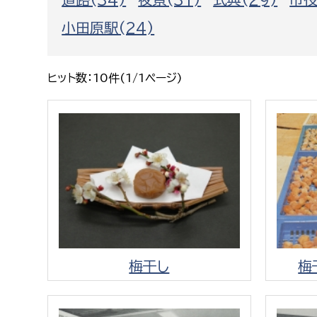
福祉政策課
子ども
小田原駅(24)
求職者
生活援護課
子ども
高齢介護課
保育課
外国人
ヒット数：10件(1/1ページ)
障がい福祉課
保険課
ペット
健康づくり課
建設部
会計管
建設政策課
出納室
国県事業推進課
土木管理課
梅干し
梅
道水路整備課
みどり公園課