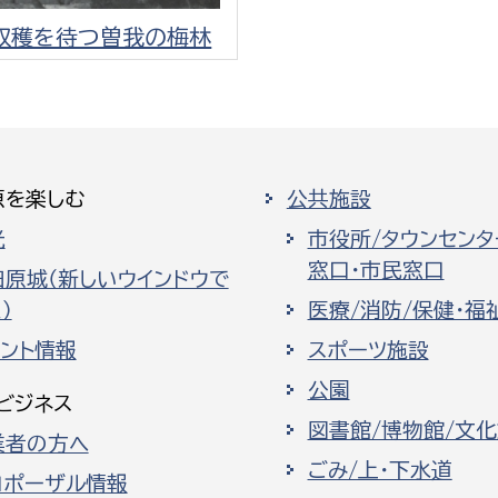
収穫を待つ曽我の梅林
原を楽しむ
公共施設
光
市役所/タウンセンタ
窓口・市民窓口
田原城（新しいウインドウで
）
医療/消防/保健・福
ベント情報
スポーツ施設
公園
ビジネス
図書館/博物館/文
業者の方へ
ごみ/上・下水道
ロポーザル情報