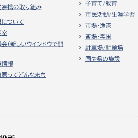
子育て/教育
民連携の取り組み
市民活動/生涯学習
原について
市場・漁港
長室
斎場・霊園
議会（新しいウインドウで開
駐車場/駐輪場
国や県の施設
員情報
田原ってどんなまち