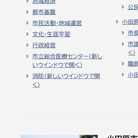
地域経済
公
都市基盤
小田
市民活動・地域運営
市
文化・生涯学習
市
行政経営
く）
市立総合医療センター（新し
職
いウインドウで開く）
小
消防（新しいウインドウで開
く）