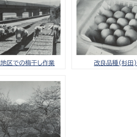
選挙管理委員会事務
務課
選挙管理委員会事務
羽地区での梅干し作業
改良品種(杉田
食課
導課
務課