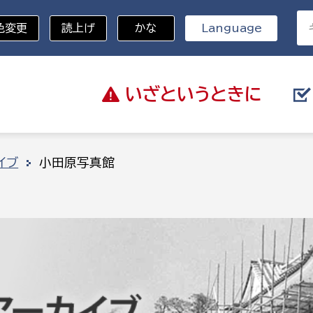
色変更
読上げ
かな
Language
いざと
いうときに
分野を選択
イブ
小田原写真館
総務部
戸籍
災・ハザードマップ
避難場所
策課
総務課
税
職員課
ネジメント課
財産管理課
教育・子育て
ル推進課
契約検査課