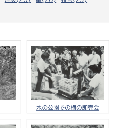
都市政策課
都市計画課
地域交通課
建築指導課
開発審査課
ー
消防
消防総務課
課
予防課
課
警防計画課
水の公園での梅の即売会
救急課
情報司令課