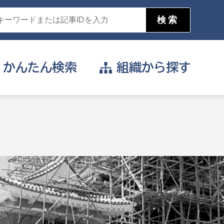
かんたん
検索
組織から
探す
目的を選択
公営事業部
支援や給付を受けたい
消防
事業課
届け出や申請をしたい
証明書がほしい