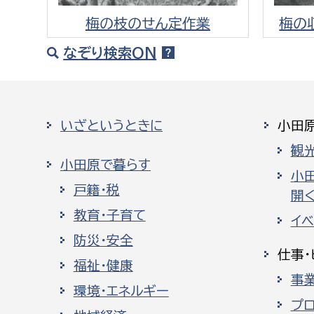
梅の枝のせん定作業
梅の
なぞり検索ON
いざというときに
小田
観
小田原で暮らす
小
戸籍・税
開く
教育・子育て
イ
防災・安全
仕事・
福祉・健康
事
環境・エネルギー
プ