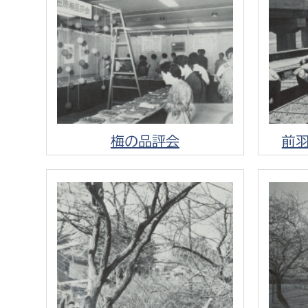
建築課
上下水道局
教育部
経営総務課
教育総
梅の品評会
前
給排水業務課
保健給
水道整備課
教育指
下水道整備課
浄水管理課
農業委員会事務局
議会局
農業委員会事務局
議会総