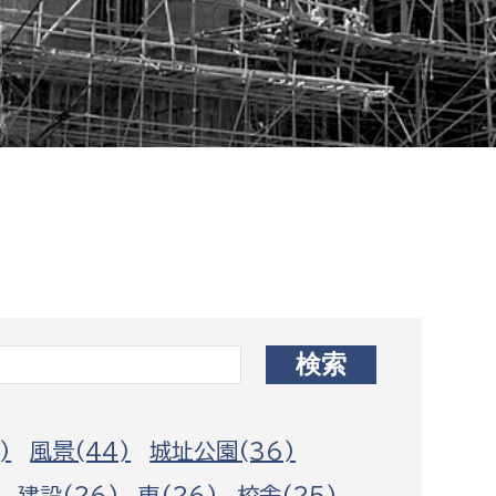
相談をしたい
支払いをしたい
働きたい
環境部
環境政策課
遊びたい
ゼロカーボン推進課
小田原のことを知りたい
環境保護課
環境事業センター
イベント・講座などに参加したい
務所
まちづくりに関わりたい
)
風景(44)
城址公園(36)
都市部
建設(26)
車(26)
校舎(25)