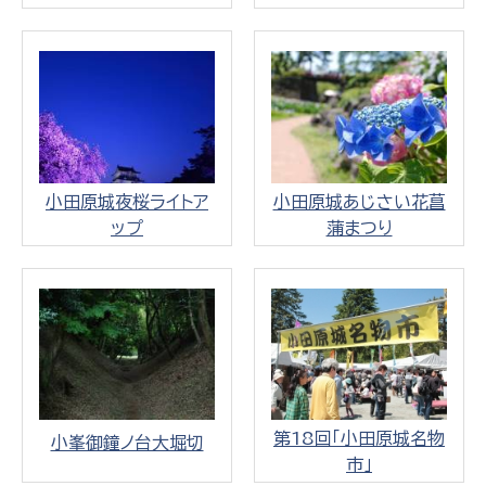
小田原城夜桜ライトア
小田原城あじさい花菖
ップ
蒲まつり
第18回「小田原城名物
小峯御鐘ノ台大堀切
市」