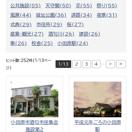
公共施設(85)
天守閣(58)
花(55)
祭り(55)
風景(44)
城址公園(36)
道路(34)
夜景(31)
式典(29)
市役所(29)
桜(27)
産業・観光(27)
酒匂川(26)
建設(26)
車(26)
校舎(25)
小田原駅(24)
ヒット数：252件(1/13ペー
>
≫
1/13
2
3
4
…
ジ)
小田原市酒匂市民集会
平成元年ごろの小田原
施設第2
駅