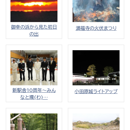
御幸の浜から見た初日
満福寺の火伏まつり
の出
新駅舎10周年～みん
小田原城ライトアップ
なと環(わ)…