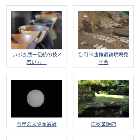
いぶき展－伝統の技×
御用米曲輪遺跡現場見
若い力－
学会
金星の太陽面通過
白秋童謡館