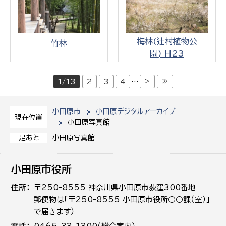
梅林(辻村植物公
竹林
園)_H23
>
≫
1/13
2
3
4
…
小田原市
小田原デジタルアーカイブ
現在位置
小田原写真館
小田原写真館
足あと
小田原市役所
住所
〒250-8555 神奈川県小田原市荻窪300番地
郵便物は「〒250-8555 小田原市役所○○課（室）」
で届きます）