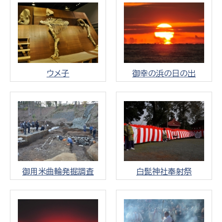
ウメ子
御幸の浜の日の出
御用米曲輪発掘調査
白髭神社奉射祭