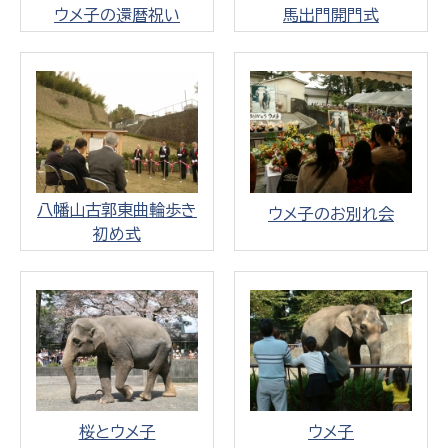
ウメ子の還暦祝い
馬出門開門式
八幡山古郭東曲輪歩き
ウメ子のお別れ会
初め式
桜とウメ子
ウメ子