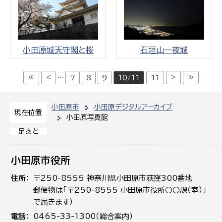
小田原城天守閣と桜
石垣山一夜城
≪
<
>
≫
…
7
8
9
10/11
11
小田原市
小田原デジタルアーカイブ
現在位置
小田原写真館
足あと
小田原市役所
住所
〒250-8555 神奈川県小田原市荻窪300番地
郵便物は「〒250-8555 小田原市役所○○課（室）」
で届きます）
電話
0465-33-1300（総合案内）