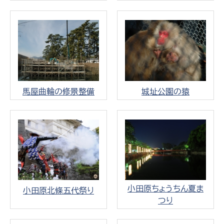
馬屋曲輪の修景整備
城址公園の猿
小田原ちょうちん夏ま
小田原北條五代祭り
つり