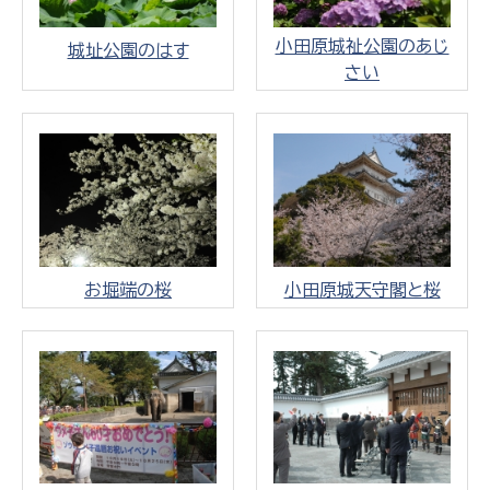
小田原城祉公園のあじ
城址公園のはす
さい
お堀端の桜
小田原城天守閣と桜