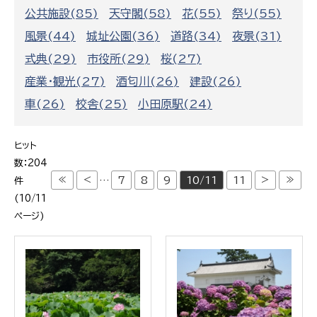
公共施設(85)
天守閣(58)
花(55)
祭り(55)
風景(44)
城址公園(36)
道路(34)
夜景(31)
式典(29)
市役所(29)
桜(27)
産業・観光(27)
酒匂川(26)
建設(26)
車(26)
校舎(25)
小田原駅(24)
ヒット
数：204
≪
<
>
≫
…
7
8
9
10/11
11
件
(10/11
ページ)