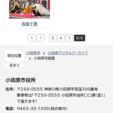
寿獅子舞
≪
<
…
5
6
7
8/8
小田原市
小田原デジタルアーカイブ
現在位置
小田原写真館
足あと
小田原市役所
住所
〒250-8555 神奈川県小田原市荻窪300番地
郵便物は「〒250-8555 小田原市役所○○課（室）」
で届きます）
電話
0465-33-1300（総合案内）