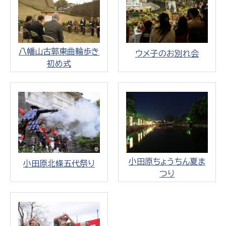
八幡山古郭東曲輪歩き
ウメ子のお別れ会
初め式
小田原ちょうちん夏ま
小田原北條五代祭り
つり