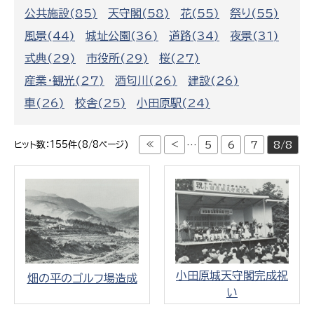
公共施設(85)
天守閣(58)
花(55)
祭り(55)
風景(44)
城址公園(36)
道路(34)
夜景(31)
式典(29)
市役所(29)
桜(27)
産業・観光(27)
酒匂川(26)
建設(26)
車(26)
校舎(25)
小田原駅(24)
≪
<
…
5
6
7
8/8
ヒット数：155件(8/8ページ)
小田原城天守閣完成祝
畑の平のゴルフ場造成
い