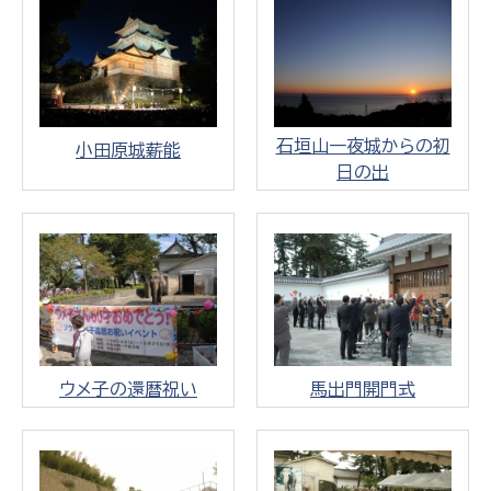
石垣山一夜城からの初
小田原城薪能
日の出
ウメ子の還暦祝い
馬出門開門式