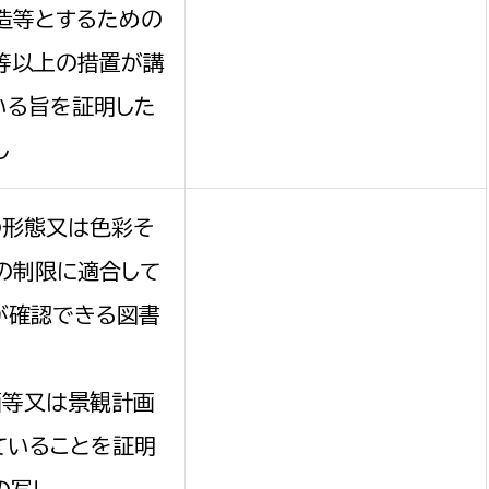
造等とするための
等以上の措置が講
いる旨を証明した
し
の形態又は色彩そ
の制限に適合して
が確認できる図書
画等又は景観計画
ていることを証明
の写し