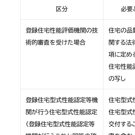
福祉政策課
子ども
区分
必要
求職者
生活援護課
子ども
高齢介護課
保育課
登録住宅性能評価機関の技
住宅の品
外国人
障がい福祉課
術的審査を受けた場合
関する法
保険課
ペット
項に定め
健康づくり課
住宅性能
建設部
会計管
の写し
建設政策課
出納室
国県事業推進課
登録住宅型式性能認定等機
住宅型式
土木管理課
関が行う住宅型式性能認定
住宅型式
道水路整備課
（登録住宅型式性能認定等
交付する
みどり公園課