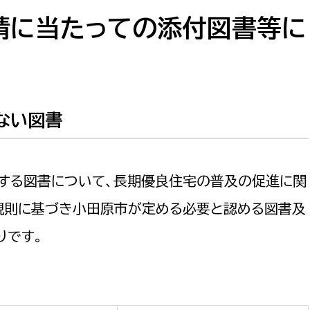
防災・安全
市税総務課
請に当たっての添付図書等に
市民税課
福祉・健康
資産税課
環境・エネルギー
文化部
ない図書
策課
文化政策課
地域経済
生涯学習課
都市基盤
する図書について、長期優良住宅の普及の促進に関
文化財課
図書館
規則に基づき小田原市が定める必要と認める図書及
文化・生涯学習
スポーツ課
りです。
小田原城総合管理事
市民活動・地域づくり
若者部
経済部
行政経営