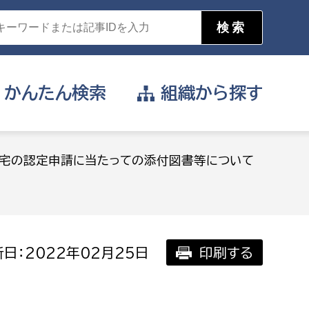
かんたん
検索
組織から
探す
目的を選択
宅の認定申請に当たっての添付図書等について
公営事業部
支援や給付を受けたい
消防
事業課
届け出や申請をしたい
日：2022年02月25日
印刷する
証明書がほしい