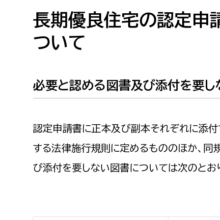
高校生・大学生など
長期優良住宅の認定申
ついて
若者
妊産婦
市民部
防災部
必要と認める図書及び添付を要し
地域政策課
防災対
高齢者
地域安全課
障がい者
認定申請書に正本及び副本それぞれに添付
人権・男女共同参画課
戸籍住民課
する法律施行規則に定めるもののほか、同
傷病者
び添付を要しない図書については次のとお
事業者
福祉健康部
子ども
労働者