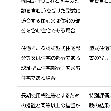
機関が行うこれと同等の確
書を含む
建築課
認を含む。）を受けた型式に
適合する住宅又は住宅の部
分を含む住宅である場合
上下水道局
教育部
経営総務課
教育総
住宅である認証型式住宅部
型式住宅
給排水業務課
保健給
分等又は住宅の部分である
書の写し
水道整備課
教育指
認証型式住宅部分等を含む
下水道整備課
住宅である場合
浄水管理課
農業委員会事務局
議会局
長期使用構造等とするため
特別評価
の措置と同等以上の措置が
験の結果
農業委員会事務局
議会総