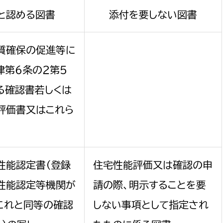
政策課
産業政策課
と認める図書
添付を要しない図書
観光
若者支援課
観光課
農政課
質確保の促進等に
消防
水産海浜課
律第６条の２第５
病院
る確認書若しくは
評価書又はこれら
市議会
理者
市立総合医療センタ
患者サポートセンター
病院管理局：経営管理
性能認定書（登録
住宅性能評価又は確認の申
病院管理局：施設用度
性能認定等機関が
請の際、明示することを要
病院管理局：医事課
これと同等の確認
しない事項として指定され