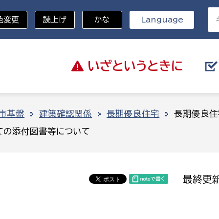
色変更
読上げ
かな
Language
いざと
いうときに
分野を選択
市基盤
建築確認関係
長期優良住宅
長期優良住
ての添付図書等について
総務部
戸籍
災・ハザードマップ
避難場所
策課
総務課
税
職員課
最終更新
ネジメント課
財産管理課
教育・子育て
ル推進課
契約検査課