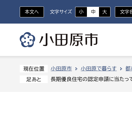
本文へ
文字サイズ
小
中
大
文字
いざというときに
対象者を選択
組織から探す
小田原市
小田原で暮らす
都
現在位置
長期優良住宅の認定申請に当たっ
足あと
部に属さない室
企画部
新生児・乳幼児
休日救急外来
防
秘書室
企画政
幼稚園児・保育園児
広報広聴室
財政課
コンプライアンス推進室
資産マ
小・中学生
デジタ