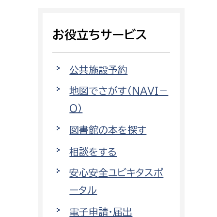
相談をしたい
お役立ちサービス
支払いをしたい
働きたい
環境部
公共施設予約
地図でさがす（NAVI－
環境政策課
遊びたい
O）
ゼロカーボン推進課
小田原のことを知りたい
環境保護課
図書館の本を探す
環境事業センター
相談をする
イベント・講座などに参加したい
安心安全ユビキタスポ
務所
まちづくりに関わりたい
ータル
都市部
電子申請・届出