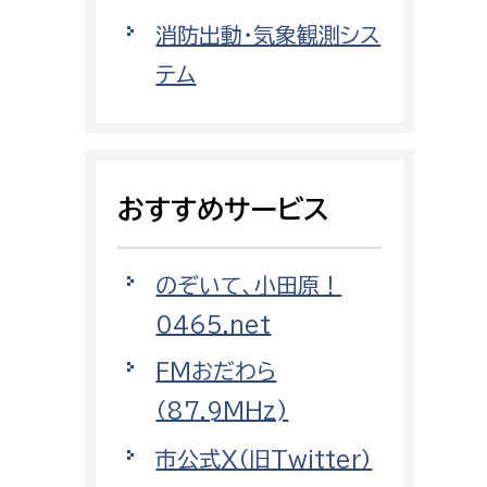
都市政策課
消防出動・気象観測シス
都市計画課
テム
地域交通課
建築指導課
開発審査課
おすすめサービス
ー
消防
のぞいて、小田原！
消防総務課
0465.net
課
予防課
FMおだわら
課
警防計画課
（87.9MHz)
救急課
市公式X（旧Twitter）
情報司令課