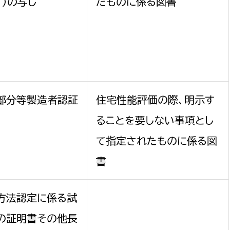
。）の写し
たものに係る図書
選挙管理委員会事務
務課
選挙管理委員会事務
部分等製造者認証
住宅性能評価の際、明示す
食課
ることを要しない事項とし
導課
て指定されたものに係る図
書
方法認定に係る試
の証明書その他長
務課