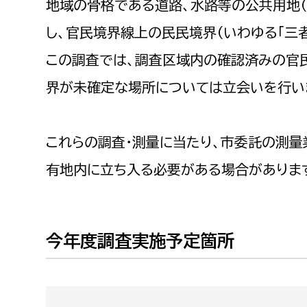
地域の骨格である道路、水路等の公共用地（
福祉政策課
子ども
求職者
し、官民境界線上の民民境界（いわゆる「三者
生活援護課
子ども
この調査では、調査区域内の確認済みの官
高齢介護課
保育課
外国人
障がい福祉課
界が未確定な場所については立会いを行い
保険課
ペット
健康づくり課
これらの調査・測量に当たり、市委託の測量
建設部
会計管
有地内に立ち入る必要がある場合がありま
建設政策課
出納室
国県事業推進課
今年度調査実施予定箇所
土木管理課
道水路整備課
みどり公園課