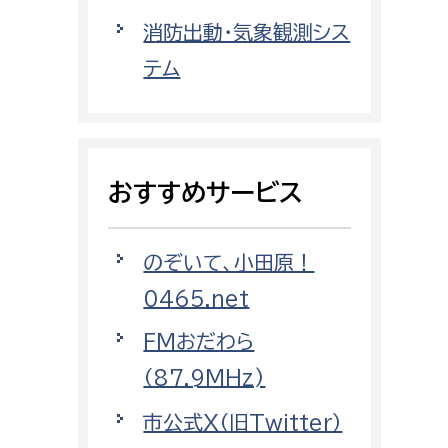
都市政策課
消防出動・気象観測シス
都市計画課
テム
地域交通課
建築指導課
開発審査課
おすすめサービス
ー
消防
のぞいて、小田原！
消防総務課
0465.net
課
予防課
FMおだわら
課
警防計画課
（87.9MHz)
救急課
市公式X（旧Twitter）
情報司令課