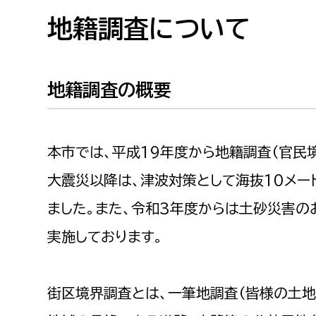
高校生・大学生など
地籍調査について
若者
地籍調査の概要
妊産婦
市民部
防災部
地域政策課
防災対
高齢者
本市では、平成19年度から地籍調査（官民
地域安全課
大震災以降は、津波対策として海抜10メ
障がい者
人権・男女共同参画課
ました。また、令和3年度からは土砂災害の
戸籍住民課
傷病者
実施しております。
事業者
街区境界調査とは、一筆地調査（皆様の土地
福祉健康部
子ども
労働者