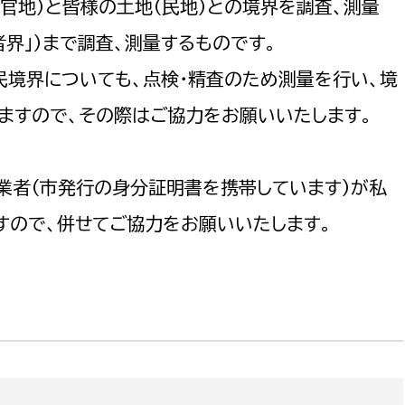
官地）と皆様の土地（民地）との境界を調査、測量
政策課
産業政策課
観光
界」）まで調査、測量するものです。
若者支援課
観光課
民境界についても、点検・精査のため測量を行い、境
農政課
消防
水産海浜課
ますので、その際はご協力をお願いいたします。
病院
業者（市発行の身分証明書を携帯しています）が私
市議会
理者
市立総合医療センタ
すので、併せてご協力をお願いいたします。
患者サポートセンター
病院管理局：経営管理
病院管理局：施設用度
病院管理局：医事課