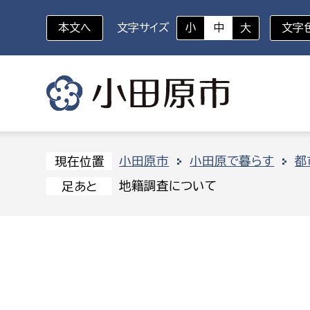
本文へ
文字サイズ
小
中
大
文字
いざというときに
対象者を選択
組織から探す
小田原市
小田原で暮らす
都
現在位置
地籍調査について
足あと
部に属さない室
企画部
新生児・乳幼児
休日救急外来
防
秘書室
企画政
幼稚園児・保育園児
広報広聴室
財政課
コンプライアンス推進室
資産マ
小・中学生
デジタ