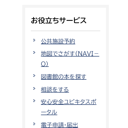
相談をしたい
お役立ちサービス
支払いをしたい
働きたい
環境部
公共施設予約
地図でさがす（NAVI－
環境政策課
遊びたい
O）
ゼロカーボン推進課
小田原のことを知りたい
環境保護課
図書館の本を探す
環境事業センター
相談をする
イベント・講座などに参加したい
安心安全ユビキタスポ
務所
まちづくりに関わりたい
ータル
都市部
電子申請・届出