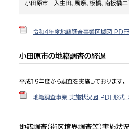
小田原市 入生田、風祭、板橋、南板橋
建築課
令和4年度地籍調査事業区域図 PDF形
上下水道局
教育部
経営総務課
教育総
小田原市の地籍調査の経過
給排水業務課
保健給
水道整備課
教育指
平成19年度から調査を実施しております。
下水道整備課
浄水管理課
地籍調査事業 実施状況図 PDF形式 ：
農業委員会事務局
議会局
農業委員会事務局
議会総
地籍調査（街区境界調査等）実