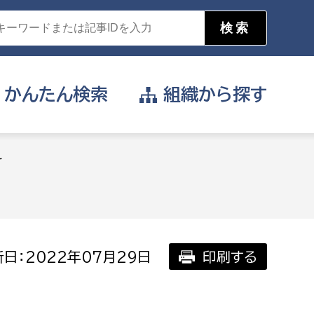
かんたん
検索
組織から
探す
目的を選択
て
公営事業部
支援や給付を受けたい
消防
事業課
届け出や申請をしたい
日：2022年07月29日
印刷する
証明書がほしい