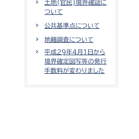
土地(官民)境界確認に
ついて
公共基準点について
地籍調査について
平成29年4月1日から
境界確定図写等の発行
手数料が変わりました