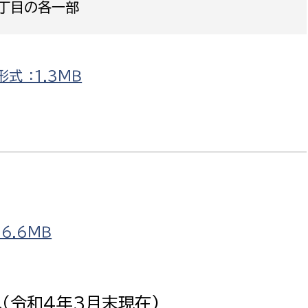
二丁目の各一部
式 ：1.3ＭＢ
選挙管理委員会事務
務課
選挙管理委員会事務
食課
導課
6.6ＭＢ
務課
施状況（令和4年3月末現在)