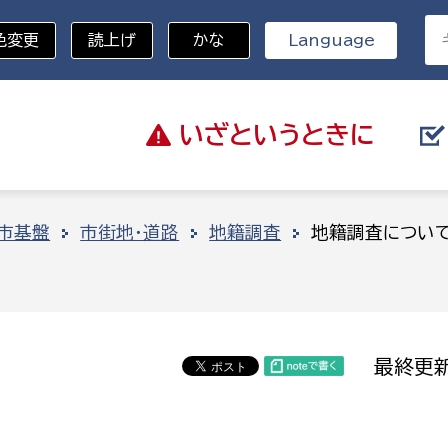
色変更
読上げ
かな
Language
いざと
いうときに
分野を選択
市基盤
市街地・道路
地籍調査
地籍調査につい
総務部
戸籍
災・ハザードマップ
避難場所
策課
総務課
税
職員課
最終更新
ネジメント課
財産管理課
教育・子育て
ル推進課
契約検査課