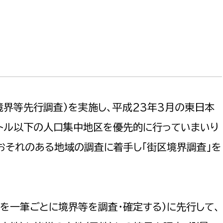
防災・安全
市税総務課
市民税課
福祉・健康
資産税課
環境・エネルギー
文化部
策課
文化政策課
地域経済
境界等先行調査）を実施し、平成23年3月の東日本
生涯学習課
ートル以下の人口集中地区を優先的に行っていまいり
都市基盤
文化財課
おそれのある地域の調査に着手し「街区境界調査」を
図書館
文化・生涯学習
スポーツ課
小田原城総合管理事
市民活動・地域づくり
を一筆ごとに境界等を調査・確定する）に先行して、
若者部
経済部
行政経営