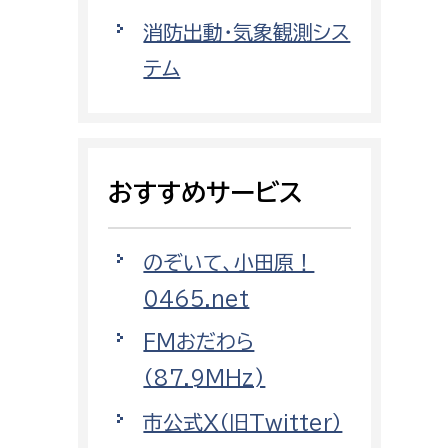
都市政策課
消防出動・気象観測シス
都市計画課
テム
地域交通課
建築指導課
開発審査課
おすすめサービス
ー
消防
のぞいて、小田原！
消防総務課
0465.net
課
予防課
FMおだわら
課
警防計画課
（87.9MHz)
救急課
市公式X（旧Twitter）
情報司令課