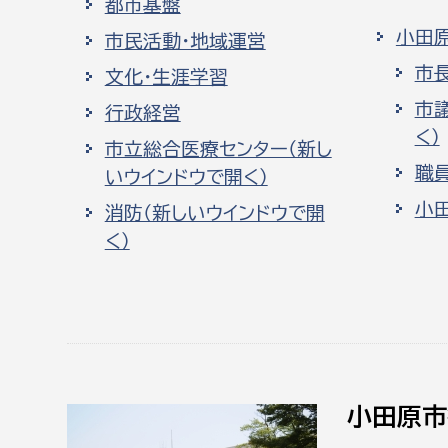
都市基盤
小田
市民活動・地域運営
市
文化・生涯学習
市
行政経営
く）
市立総合医療センター（新し
職
いウインドウで開く）
小
消防（新しいウインドウで開
く）
小田原市