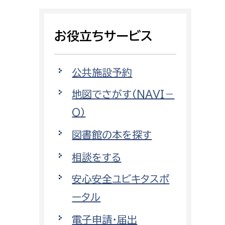
相談をしたい
お役立ちサービス
支払いをしたい
働きたい
環境部
公共施設予約
地図でさがす（NAVI－
環境政策課
遊びたい
O）
ゼロカーボン推進課
小田原のことを知りたい
環境保護課
図書館の本を探す
環境事業センター
相談をする
イベント・講座などに参加したい
安心安全ユビキタスポ
務所
まちづくりに関わりたい
ータル
都市部
電子申請・届出