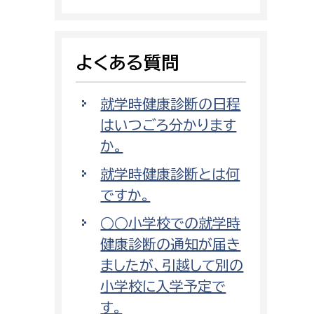
消防課
警防第1課
よくある質問
警防第2課
局
監査事務局
就学時健康診断の日程
はいつごろ分かります
局
監査事務局
か。
就学時健康診断とは何
ですか。
○○小学校での就学時
健康診断の通知が届き
ましたが、引越して別の
小学校に入学予定で
す。