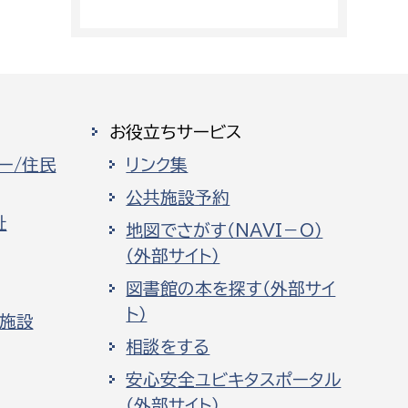
お役立ちサービス
ー/住民
リンク集
公共施設予約
祉
地図でさがす（NAVI－O）
（外部サイト）
図書館の本を探す（外部サイ
ト）
化施設
相談をする
安心安全ユビキタスポータル
（外部サイト）