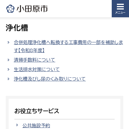
メニュー
浄化槽
合併処理浄化槽へ転換する工事費用の一部を補助しま
す【令和8年度】
清掃手数料について
生活排水対策について
浄化槽及びし尿のくみ取りについて
お役立ちサービス
公共施設予約