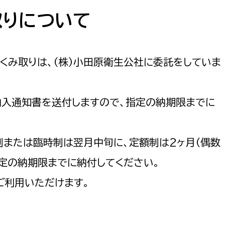
防災・安全
市税総務課
取りについて
市民税課
福祉・健康
資産税課
くみ取りは、（株）小田原衛生公社に委託をしていま
環境・エネルギー
文化部
策課
文化政策課
地域経済
納入通知書を送付しますので、指定の納期限までに
生涯学習課
都市基盤
文化財課
制または臨時制は翌月中旬に、定額制は2ヶ月（偶数
図書館
文化・生涯学習
定の納期限までに納付してください。
スポーツ課
ご利用いただけます。
小田原城総合管理事
市民活動・地域づくり
若者部
経済部
行政経営