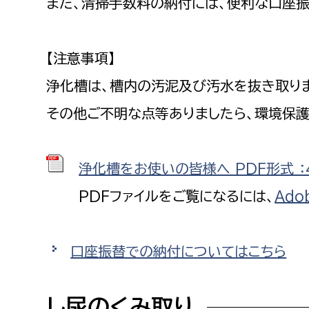
また、清掃手数料の納付には、便利な口座
建築課
【注意事項】
浄化槽は、槽内の汚泥及び汚水を抜き取り
上下水道局
教育部
その他ご不明な点等ありましたら、環境保護
経営総務課
教育総
給排水業務課
保健給
浄化槽をお使いの皆様へ PDF形式 ：4
水道整備課
教育指
PDFファイルをご覧になるには、
Ado
下水道整備課
浄水管理課
口座振替での納付についてはこちら
農業委員会事務局
議会局
農業委員会事務局
議会総
し尿のくみ取り