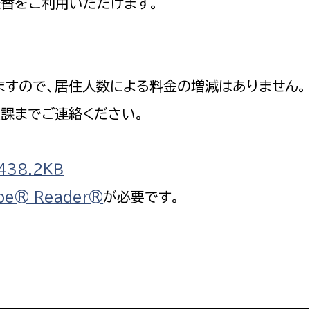
振替をご利用いただけます。
ますので、居住人数による料金の増減はありません。
選挙管理委員会事務
課までご連絡ください。
務課
選挙管理委員会事務
食課
38.2ＫＢ
導課
be® Reader®
が必要です。
務課