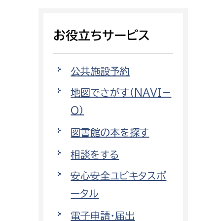
相談をしたい
お役立ちサービス
支払いをしたい
働きたい
環境部
公共施設予約
地図でさがす（NAVI－
環境政策課
遊びたい
O）
ゼロカーボン推進課
小田原のことを知りたい
環境保護課
図書館の本を探す
環境事業センター
相談をする
イベント・講座などに参加したい
安心安全ユビキタスポ
務所
まちづくりに関わりたい
ータル
都市部
電子申請・届出