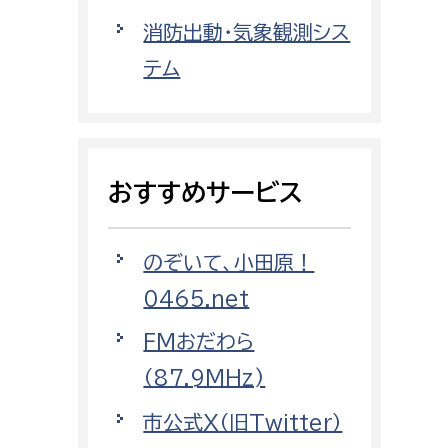
都市政策課
消防出動・気象観測シス
都市計画課
テム
地域交通課
建築指導課
開発審査課
おすすめサービス
ー
消防
のぞいて、小田原！
消防総務課
0465.net
課
予防課
FMおだわら
課
警防計画課
（87.9MHz)
救急課
市公式X（旧Twitter）
情報司令課