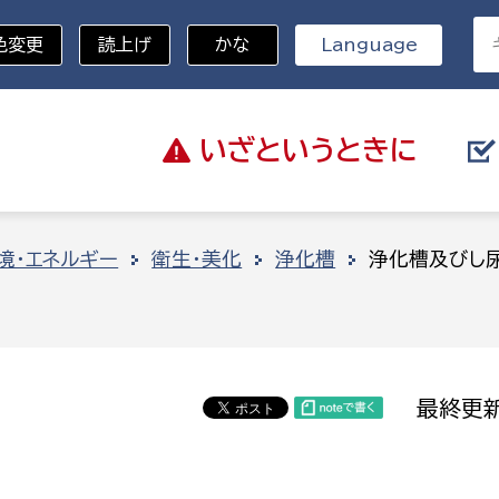
色変更
読上げ
かな
Language
いざと
いうときに
分野を選択
境・エネルギー
衛生・美化
浄化槽
浄化槽及びし
総務部
戸籍
災・ハザードマップ
避難場所
策課
総務課
税
職員課
最終更新
ネジメント課
財産管理課
教育・子育て
ル推進課
契約検査課