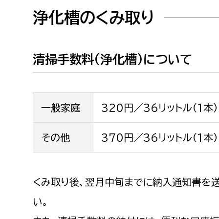
福祉政策課
子ども
浄化槽のくみ取り
求職者
生活援護課
子ども
高齢介護課
保育課
外国人
清掃手数料（浄化槽）について
障がい福祉課
保険課
ペット
健康づくり課
一般家庭
320円／36リットル（1本
建設部
会計管
その他
370円／36リットル（1本
建設政策課
出納室
国県事業推進課
土木管理課
くみ取り後、翌月中旬までに納入通知書を
道水路整備課
い。
みどり公園課