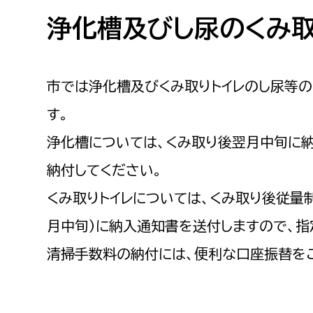
高校生・大学生など
浄化槽及びし尿のくみ
若者
市では浄化槽及びくみ取りトイレのし尿等の
妊産婦
市民部
防災部
す。
地域政策課
防災対
高齢者
浄化槽については、くみ取り後翌月中旬に
地域安全課
納付してください。
障がい者
人権・男女共同参画課
くみ取りトイレについては、くみ取り後従量
戸籍住民課
傷病者
月中旬）に納入通知書を送付しますので、指
清掃手数料の納付には、便利な口座振替を
事業者
福祉健康部
子ども
労働者