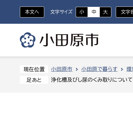
本文へ
文字サイズ
小
中
大
文字
いざというときに
対象者を選択
組織から探す
小田原市
小田原で暮らす
環
現在位置
浄化槽及びし尿のくみ取りについて
足あと
部に属さない室
企画部
新生児・乳幼児
休日救急外来
防
秘書室
企画政
幼稚園児・保育園児
広報広聴室
財政課
コンプライアンス推進室
資産マ
小・中学生
デジタ