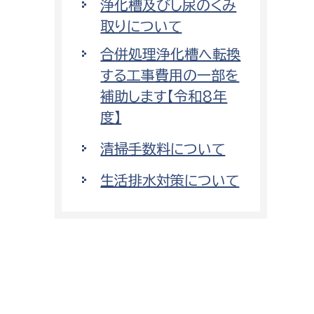
浄化槽及びし尿のくみ
取りについて
合併処理浄化槽へ転換
する工事費用の一部を
補助します【令和8年
度】
清掃手数料について
生活排水対策について