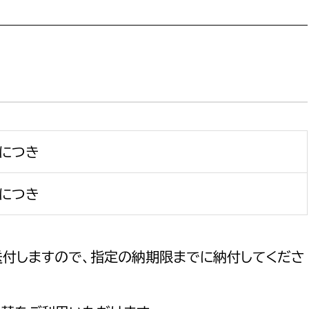
政策課
産業政策課
観光
若者支援課
観光課
農政課
消防
水産海浜課
病院
）につき
市議会
理者
市立総合医療センタ
）につき
患者サポートセンター
病院管理局：経営管理
病院管理局：施設用度
送付しますので、指定の納期限までに納付してくださ
病院管理局：医事課