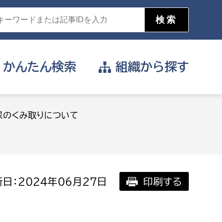
かんたん
検索
組織から
探す
目的を選択
尿のくみ取りについて
公営事業部
支援や給付を受けたい
消防
事業課
届け出や申請をしたい
日：2024年06月27日
印刷する
証明書がほしい