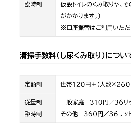
臨時制
仮設トイレのくみ取りや、
がかかります。）
※口座振替はご利用いただ
清掃手数料（し尿くみ取り）につい
定額制
世帯120円＋（人数×260
従量制
一般家庭 310円／36リ
臨時制
その他 360円／36リット