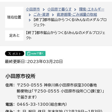
小田原市
小田原で暮らす
環境・エネルギー
ごみ・資源
資源循環・ごみ減量の取組
現在位置
【終了】都市鉱山からつくる!みんなのメダルプロ
ジェクト
【終了】都市鉱山からつくる!みんなのメダルプロジェ
足あと
クト
最終更新日：2023年03月28日
小田原市役所
住所
〒250-8555 神奈川県小田原市荻窪300番地
郵便物は「〒250-8555 小田原市役所○○課（室）」
で届きます）
電話
0465-33-1300（総合案内）
休み
土､日､祝日、休日、年末年始 (12月29日～1月3日)