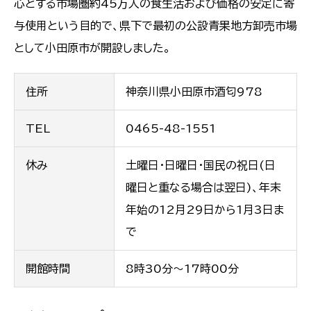
心とする市場圏約45万人の食生活および価格の安定に寄
与使用という目的で、県下で最初の公設青果地方卸売市場
として小田原市が開設しました。
住所
神奈川県小田原市酒匂978
TEL
0465-48-1551
休み
土曜日・日曜日・国民の祝日(日
曜日と重なる場合は翌日)、年末
年始の12月29日から1月3日ま
で
開館時間
8時30分〜17時00分