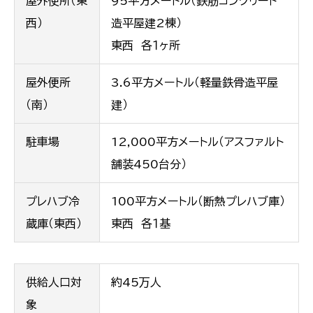
屋外便所（東
95平方メートル（鉄筋コンクリート
西）
造平屋建2棟）
東西 各１ヶ所
屋外便所
3.6平方メートル（軽量鉄骨造平屋
（南）
建）
駐車場
12,000平方メートル（アスファルト
舗装450台分）
プレハブ冷
100平方メートル（断熱プレハブ庫）
蔵庫（東西）
東西 各１基
供給人口対
約45万人
象