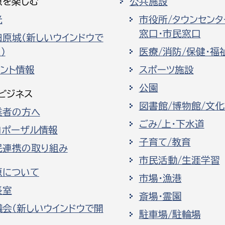
原を楽しむ
公共施設
光
市役所/タウンセンタ
窓口・市民窓口
田原城（新しいウインドウで
）
医療/消防/保健・福
ベント情報
スポーツ施設
公園
ビジネス
図書館/博物館/文
業者の方へ
ごみ/上・下水道
ロポーザル情報
子育て/教育
民連携の取り組み
市民活動/生涯学習
原について
市場・漁港
長室
斎場・霊園
議会（新しいウインドウで開
駐車場/駐輪場