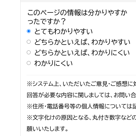
建築課
このページの情報は分かりやすか
ったですか？
とてもわかりやすい
どちらかといえば、わかりやすい
上下水道局
教育部
どちらかといえば、わかりにくい
経営総務課
教育総
わかりにくい
給排水業務課
保健給
水道整備課
教育指
※システム上、いただいたご意見・ご感想に
下水道整備課
回答が必要な内容に関しましては、お問い
浄水管理課
※住所・電話番号等の個人情報については
農業委員会事務局
議会局
※文字化けの原因となる、丸付き数字など
願いいたします。
農業委員会事務局
議会総