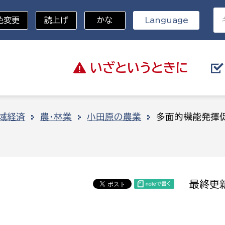
色変更
読上げ
かな
Language
いざと
いうときに
分野を選択
域経済
農・林業
小田原の農業
多面的機能発揮
総務部
戸籍
災・ハザードマップ
避難場所
策課
総務課
税
職員課
最終更新
ネジメント課
財産管理課
教育・子育て
ル推進課
契約検査課