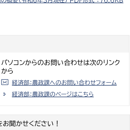
要（令和６年３月現在） PDF形式 ：76.6ＫＢ
政策課
産業政策課
観光
若者支援課
観光課
農政課
消防
水産海浜課
病院
パソコンからのお問い合わせは次のリンク
市議会
理者
市立総合医療センタ
から
経済部：農政課へのお問い合わせフォーム
患者サポートセンター
経済部：農政課のページはこちら
病院管理局：経営管理
病院管理局：施設用度
病院管理局：医事課
をお聞かせください！