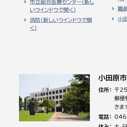
市立総合医療センター（新し
職
いウインドウで開く）
小
消防（新しいウインドウで開
く）
小田原市
住所
〒2
郵便
きま
電話
046
休み
土､