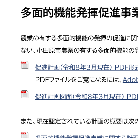
高校生・大学生など
多面的機能発揮促進事
若者
農業の有する多面的機能の発揮の促進に関
妊産婦
市民部
防災部
ない、小田原市農業の有する多面的機能の
地域政策課
防災対
高齢者
促進計画（令和8年3月現在） PDF形式 
地域安全課
障がい者
PDFファイルをご覧になるには、
Ado
人権・男女共同参画課
戸籍住民課
促進計画図面（令和８年３月現在） PDF
傷病者
事業者
また、現在認定されている計画の概要は次
福祉健康部
子ども
労働者