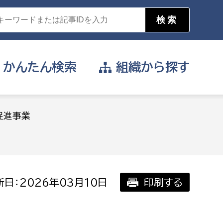
かんたん
検索
組織から
探す
目的を選択
促進事業
公営事業部
支援や給付を受けたい
消防
事業課
届け出や申請をしたい
日：2026年03月10日
印刷する
証明書がほしい