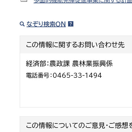
多面的機能発揮促進事業に関する計画の概
福祉政策課
子ども
求職者
生活援護課
子ども
なぞり検索ON
高齢介護課
保育課
外国人
障がい福祉課
この情報に関するお問い合わせ先
保険課
ペット
健康づくり課
経済部：農政課 農林業振興係
建設部
会計管
電話番号：0465-33-1494
建設政策課
出納室
国県事業推進課
土木管理課
道水路整備課
この情報についてのご意見・ご感想
みどり公園課