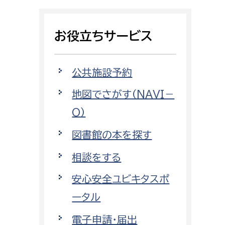
相談をしたい
お役立ちサービス
支払いをしたい
働きたい
環境部
公共施設予約
地図でさがす（NAVI－
環境政策課
遊びたい
O）
ゼロカーボン推進課
小田原のことを知りたい
環境保護課
図書館の本を探す
環境事業センター
相談をする
イベント・講座などに参加したい
安心安全ユビキタスポ
務所
まちづくりに関わりたい
ータル
都市部
電子申請・届出