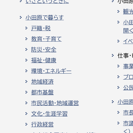
いざというときに
小田
観
小田原で暮らす
小
戸籍・税
開く
教育・子育て
イ
防災・安全
仕事・
福祉・健康
事
環境・エネルギー
プ
地域経済
公
都市基盤
小田
市民活動・地域運営
市
文化・生涯学習
市
行政経営
く）