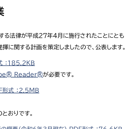
防災・安全
市税総務課
業
市民税課
福祉・健康
資産税課
する法律が平成27年4月に施行されたことにとも
環境・エネルギー
文化部
発揮に関する計画を策定しましたので、公表します。
策課
文化政策課
地域経済
：185.2ＫＢ
生涯学習課
都市基盤
be® Reader®
が必要です。
文化財課
図書館
形式 ：2.5ＭＢ
文化・生涯学習
スポーツ課
小田原城総合管理事
市民活動・地域づくり
のとおりです。
若者部
経済部
行政経営