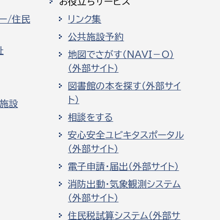
お役立ちサービス
ー/住民
リンク集
公共施設予約
祉
地図でさがす（NAVI－O）
（外部サイト）
図書館の本を探す（外部サイ
ト）
化施設
相談をする
安心安全ユビキタスポータル
（外部サイト）
電子申請・届出（外部サイト）
消防出動・気象観測システム
（外部サイト）
住民税試算システム（外部サ