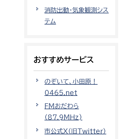
都市政策課
消防出動・気象観測シス
都市計画課
テム
地域交通課
建築指導課
開発審査課
おすすめサービス
ー
消防
のぞいて、小田原！
消防総務課
0465.net
課
予防課
FMおだわら
課
警防計画課
（87.9MHz)
救急課
市公式X（旧Twitter）
情報司令課