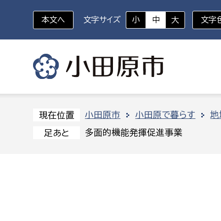
本文へ
文字サイズ
小
中
大
文字
いざというときに
対象者を選択
組織から探す
小田原市
小田原で暮らす
地
現在位置
多面的機能発揮促進事業
足あと
部に属さない室
企画部
新生児・乳幼児
休日救急外来
防
秘書室
企画政
幼稚園児・保育園児
広報広聴室
財政課
コンプライアンス推進室
資産マ
小・中学生
デジタ