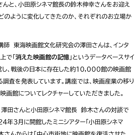
さんと、小田原シネマ館長の鈴木伸幸さんをお迎え
政策課
産業政策課
観光
若者支援課
観光課
どのように変化してきたのか、それぞれのお立場か
農政課
消防
水産海浜課
講師 東海映画館文化研究会の澤田さんは、インタ
病院
ト上で「
消えた映画館の記憶
」というデータベースサイ
市議会
営し、戦後の日本に存在した約10,000館の映画館
理者
市立総合医療センタ
る調査を発表しています。講座では、映画産業の移り
患者サポートセンター
映画館についてレクチャーしていただきました。
病院管理局：経営管理
病院管理局：施設用度
、澤田さんと小田原シネマ館長 鈴木さんの対談で
病院管理局：医事課
024年３月に開館したミニシアター「小田原シネマ
鈴木さんからは「中心市街地に映画館を復活させた