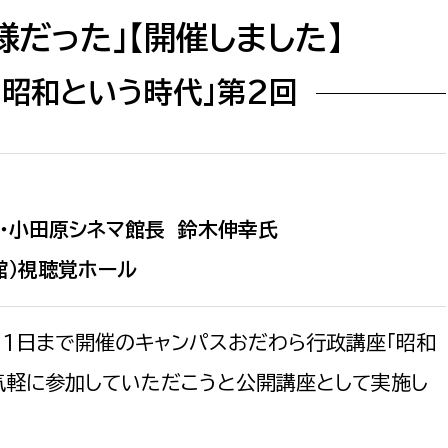
防災・安全
市税総務課
だった」【開催しました】
市民税課
福祉・健康
昭和という時代」第2回
資産税課
環境・エネルギー
文化部
策課
文化政策課
地域経済
生涯学習課
・小田原シネマ館長 鈴木伸幸氏
都市基盤
文化財課
館）視聴覚ホール
図書館
文化・生涯学習
スポーツ課
月11日まで開催のキャンパスおだわら行政講座「昭和
小田原城総合管理事
市民活動・地域づくり
気軽に参加していただこうと公開講座として実施し
若者部
経済部
行政経営