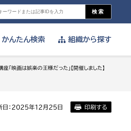
かんたん
検索
組織から
探す
目的を選択
講座「映画は娯楽の王様だった」【開催しました】
公営事業部
支援や給付を受けたい
消防
事業課
届け出や申請をしたい
日：2025年12月25日
印刷する
証明書がほしい