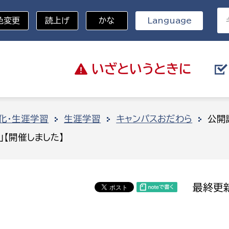
色変更
読上げ
かな
Language
いざと
いうときに
分野を選択
化・生涯学習
生涯学習
キャンパスおだわら
公開
【開催しました】
総務部
戸籍
災・ハザードマップ
避難場所
策課
総務課
税
職員課
最終更新
ネジメント課
財産管理課
教育・子育て
ル推進課
契約検査課