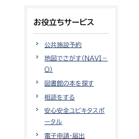
相談をしたい
お役立ちサービス
支払いをしたい
働きたい
環境部
公共施設予約
地図でさがす（NAVI－
環境政策課
遊びたい
O）
ゼロカーボン推進課
小田原のことを知りたい
環境保護課
図書館の本を探す
環境事業センター
相談をする
イベント・講座などに参加したい
安心安全ユビキタスポ
務所
まちづくりに関わりたい
ータル
都市部
電子申請・届出