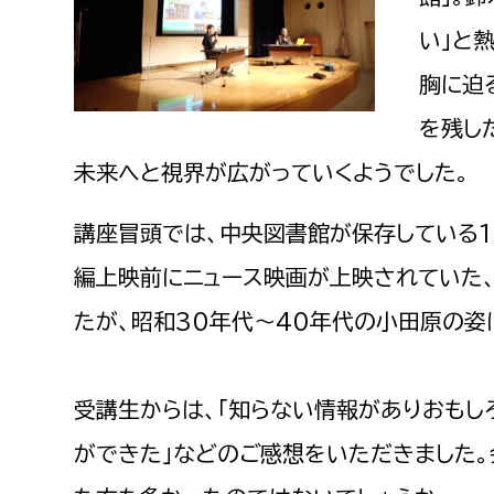
建築課
い」と
胸に迫
を残し
上下水道局
教育部
未来へと視界が広がっていくようでした。
経営総務課
教育総
講座冒頭では、中央図書館が保存している1
給排水業務課
保健給
編上映前にニュース映画が上映されていた
水道整備課
教育指
たが、昭和30年代～40年代の小田原の姿
下水道整備課
浄水管理課
受講生からは、「知らない情報がありおもし
農業委員会事務局
議会局
ができた」などのご感想をいただきました
農業委員会事務局
議会総