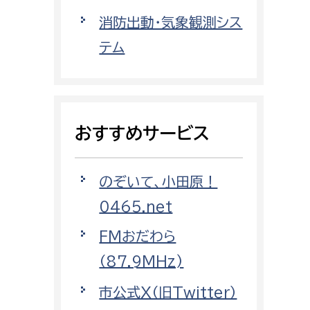
都市政策課
消防出動・気象観測シス
都市計画課
テム
地域交通課
建築指導課
開発審査課
おすすめサービス
ー
消防
のぞいて、小田原！
消防総務課
0465.net
課
予防課
FMおだわら
課
警防計画課
（87.9MHz)
救急課
市公式X（旧Twitter）
情報司令課