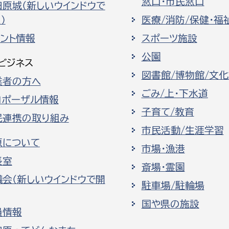
窓口・市民窓口
田原城（新しいウインドウで
）
医療/消防/保健・福
ベント情報
スポーツ施設
公園
ビジネス
図書館/博物館/文
業者の方へ
ごみ/上・下水道
ロポーザル情報
子育て/教育
民連携の取り組み
市民活動/生涯学習
原について
市場・漁港
長室
斎場・霊園
議会（新しいウインドウで開
駐車場/駐輪場
国や県の施設
員情報