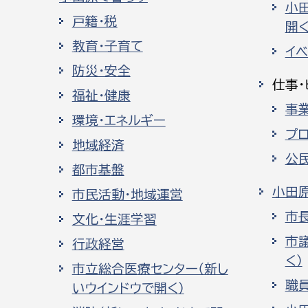
小
戸籍・税
開く
教育・子育て
イ
防災・安全
仕事・
福祉・健康
事
環境・エネルギー
プ
地域経済
公
都市基盤
小田
市民活動・地域運営
市
文化・生涯学習
市
行政経営
く）
市立総合医療センター（新し
職
いウインドウで開く）