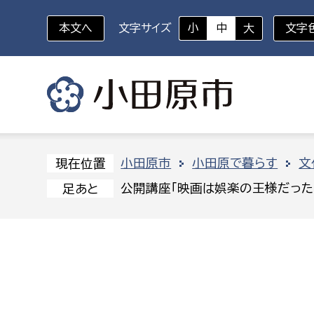
本文へ
文字サイズ
小
中
大
文字
いざというときに
対象者を選択
組織から探す
小田原市
小田原で暮らす
文
現在位置
公開講座「映画は娯楽の王様だった」
足あと
部に属さない室
企画部
新生児・乳幼児
休日救急外来
防
秘書室
企画政
幼稚園児・保育園児
広報広聴室
財政課
コンプライアンス推進室
資産マ
小・中学生
デジタ