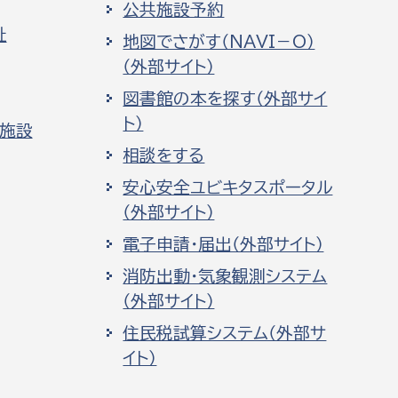
公共施設予約
祉
地図でさがす（NAVI－O）
（外部サイト）
図書館の本を探す（外部サイ
ト）
化施設
相談をする
安心安全ユビキタスポータル
（外部サイト）
電子申請・届出（外部サイト）
消防出動・気象観測システム
（外部サイト）
住民税試算システム（外部サ
イト）