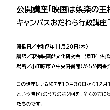
高校生・大学生など
公開講座「映画は娯楽の王様
若者
キャンパスおだわら行政講座「
妊産婦
市民部
防災部
開催日／令和７年11月20日（木）
地域政策課
防災対
高齢者
地域安全課
講師／東海映画館文化研究会 澤田佳佑氏
障がい者
人権・男女共同参画課
場所／小田原市立中央図書館（かもめ図書
戸籍住民課
傷病者
この講座は、令和７年10月30日から12
事業者
という時代」のうちの第２回を、多くの方に
福祉健康部
子ども
たものです。
労働者