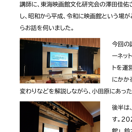
講師に、東海映画館文化研究会の澤田佳佑
福祉政策課
子ども
求職者
生活援護課
子ども
し、昭和から平成、令和に映画館という場が
高齢介護課
保育課
らお話を伺いました。
外国人
障がい福祉課
今回の
保険課
ペット
ーネッ
健康づくり課
トを運
建設部
会計管
にかか
建設政策課
出納室
変わりなどを解説しながら、小田原にあった
国県事業推進課
土木管理課
後半は
道水路整備課
す。2
みどり公園課
館」。