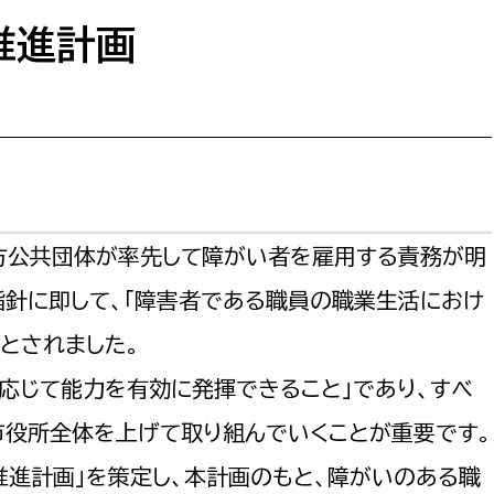
防災・安全
市税総務課
推進計画
市民税課
福祉・健康
資産税課
環境・エネルギー
文化部
策課
文化政策課
地域経済
生涯学習課
方公共団体が率先して障がい者を雇用する責務が明
都市基盤
文化財課
指針に即して、「障害者である職員の職業生活におけ
図書館
とされました。
文化・生涯学習
スポーツ課
応じて能力を有効に発揮できること」であり、すべ
小田原城総合管理事
市民活動・地域づくり
市役所全体を上げて取り組んでいくことが重要です。
若者部
経済部
推進計画」を策定し、本計画のもと、障がいのある職
行政経営