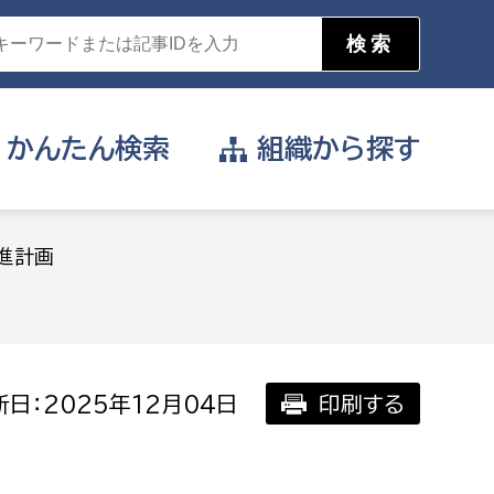
かんたん
検索
組織から
探す
目的を選択
進計画
公営事業部
支援や給付を受けたい
消防
事業課
届け出や申請をしたい
日：2025年12月04日
印刷する
証明書がほしい