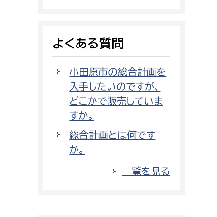
消防課
警防第1課
よくある質問
警防第2課
局
監査事務局
小田原市の総合計画を
入手したいのですが、
局
監査事務局
どこかで販売していま
すか。
総合計画とは何です
か。
一覧を見る