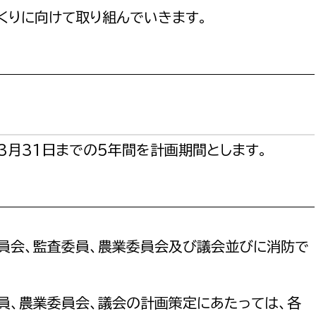
政策課
産業政策課
くりに向けて取り組んでいきます。
観光
若者支援課
観光課
農政課
消防
水産海浜課
病院
3月31日までの5年間を計画期間とします。
市議会
理者
市立総合医療センタ
患者サポートセンター
病院管理局：経営管理
委員会、監査委員、農業委員会及び議会並びに消防で
病院管理局：施設用度
病院管理局：医事課
員、農業委員会、議会の計画策定にあたっては、各