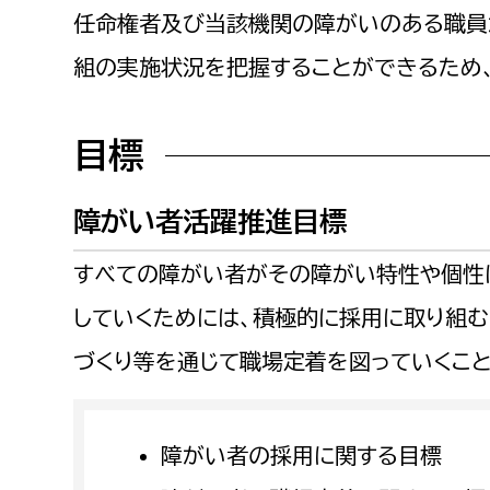
建築課
任命権者及び当該機関の障がいのある職員
組の実施状況を把握することができるため
目標
上下水道局
教育部
経営総務課
教育総
障がい者活躍推進目標
給排水業務課
保健給
すべての障がい者がその障がい特性や個性
水道整備課
教育指
していくためには、積極的に採用に取り組
下水道整備課
づくり等を通じて職場定着を図っていくこと
浄水管理課
農業委員会事務局
議会局
障がい者の採用に関する目標
農業委員会事務局
議会総