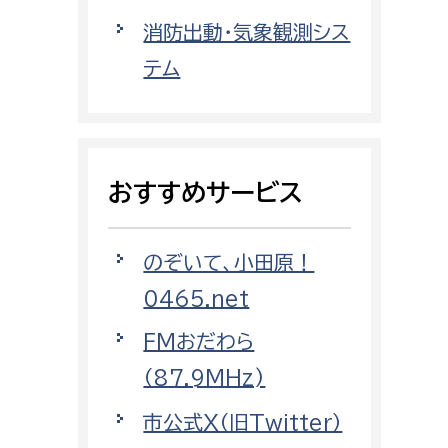
都市政策課
消防出動・気象観測シス
都市計画課
テム
地域交通課
建築指導課
開発審査課
おすすめサービス
ー
消防
のぞいて、小田原！
消防総務課
0465.net
課
予防課
FMおだわら
課
警防計画課
（87.9MHz)
救急課
市公式X（旧Twitter）
情報司令課