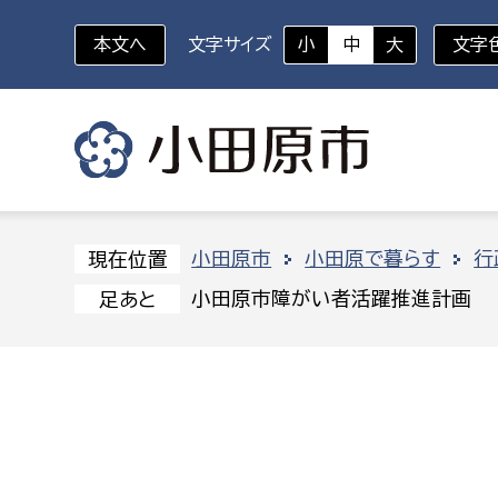
本文へ
文字サイズ
小
中
大
文字
いざというときに
対象者を選択
組織から探す
小田原市
小田原で暮らす
行
現在位置
小田原市障がい者活躍推進計画
足あと
部に属さない室
企画部
新生児・乳幼児
休日救急外来
防
秘書室
企画政
幼稚園児・保育園児
広報広聴室
財政課
コンプライアンス推進室
資産マ
小・中学生
デジタ