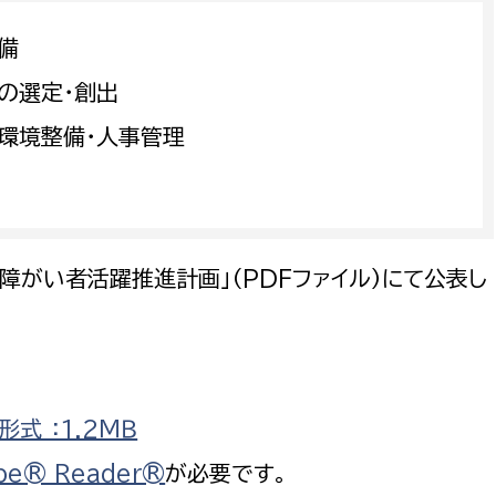
備
の選定・創出
環境整備・人事管理
障がい者活躍推進計画」（PDFファイル）にて公表し
式 ：1.2ＭＢ
be® Reader®
が必要です。