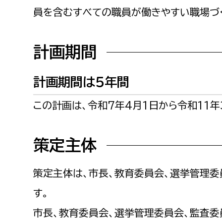
福祉政策課
子ども
員を含むすべての職員が働きやすい職場づ
求職者
生活援護課
子ども
高齢介護課
保育課
計画期間
外国人
障がい福祉課
保険課
ペット
計画期間は５年間
健康づくり課
この計画は、令和7年4月1日から令和11年
建設部
会計管
策定主体
建設政策課
出納室
国県事業推進課
策定主体は、市長、教育委員会、選挙管理
土木管理課
す。
道水路整備課
市長、教育委員会、選挙管理委員会、監査委
みどり公園課