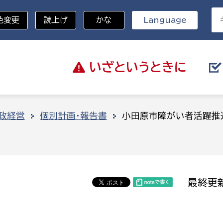
色変更
読上げ
かな
Language
いざと
いうときに
分野を選択
政経営
個別計画・報告書
小田原市障がい者活躍推
総務部
戸籍
災・ハザードマップ
避難場所
策課
総務課
税
職員課
最終更新
ネジメント課
財産管理課
教育・子育て
ル推進課
契約検査課