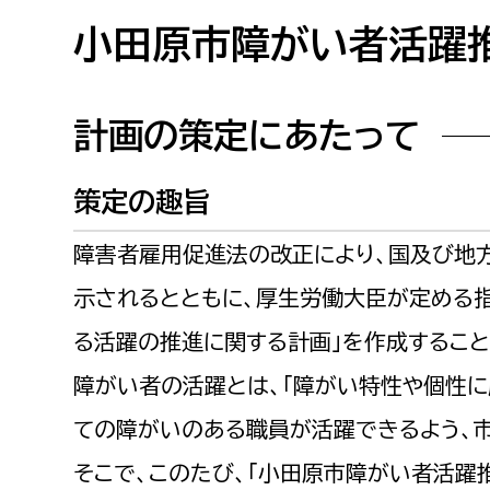
高校生・大学生など
小田原市障がい者活躍
若者
計画の策定にあたって
妊産婦
市民部
防災部
策定の趣旨
地域政策課
防災対
高齢者
地域安全課
障害者雇用促進法の改正により、国及び地
障がい者
人権・男女共同参画課
示されるとともに、厚生労働大臣が定める
戸籍住民課
る活躍の推進に関する計画」を作成すること
傷病者
障がい者の活躍とは、「障がい特性や個性に
事業者
ての障がいのある職員が活躍できるよう、
福祉健康部
子ども
そこで、このたび、「小田原市障がい者活躍
労働者