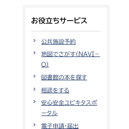
相談をしたい
お役立ちサービス
支払いをしたい
働きたい
環境部
公共施設予約
地図でさがす（NAVI－
環境政策課
遊びたい
O）
ゼロカーボン推進課
小田原のことを知りたい
環境保護課
図書館の本を探す
環境事業センター
相談をする
イベント・講座などに参加したい
安心安全ユビキタスポ
務所
まちづくりに関わりたい
ータル
都市部
電子申請・届出