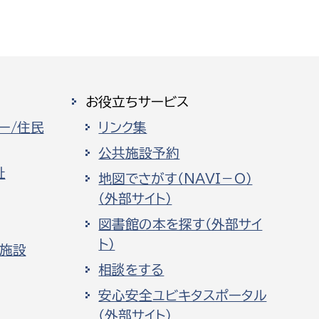
お役立ちサービス
ー/住民
リンク集
公共施設予約
祉
地図でさがす（NAVI－O）
（外部サイト）
図書館の本を探す（外部サイ
ト）
化施設
相談をする
安心安全ユビキタスポータル
（外部サイト）