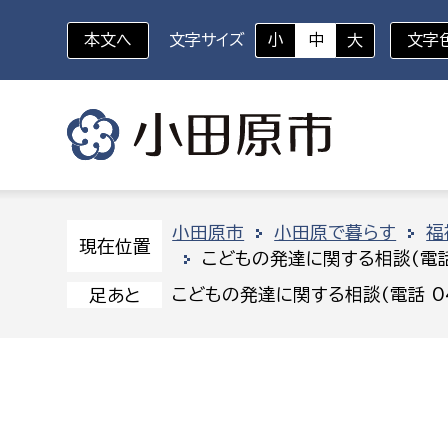
本文へ
文字サイズ
小
中
大
文字
いざというときに
対象者を選択
組織から探す
小田原市
小田原で暮らす
福
現在位置
こどもの発達に関する相談(電話 0
部に属さない室
企画部
新生児・乳幼児
こどもの発達に関する相談(電話 046
足あと
休日救急外来
防
秘書室
企画政
幼稚園児・保育園児
広報広聴室
財政課
コンプライアンス推進室
資産マ
小・中学生
デジタ