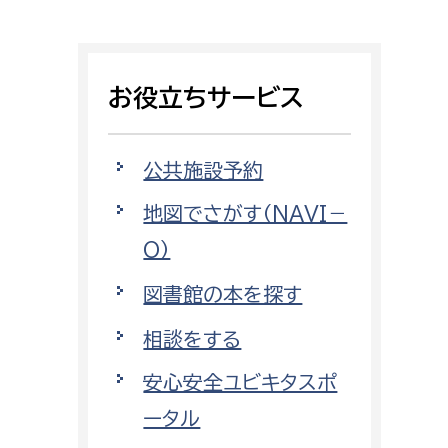
相談をしたい
支払いをしたい
お役立ちサービス
働きたい
環境部
公共施設予約
環境政策課
遊びたい
地図でさがす（NAVI－
ゼロカーボン推進課
O）
小田原のことを知りたい
環境保護課
図書館の本を探す
環境事業センター
イベント・講座などに参加したい
相談をする
務所
まちづくりに関わりたい
安心安全ユビキタスポ
都市部
ータル