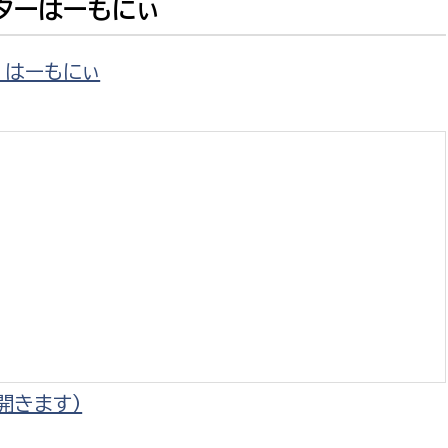
ターはーもにぃ
 はーもにぃ
選挙管理委員会事務
務課
選挙管理委員会事務
食課
導課
開きます）
務課