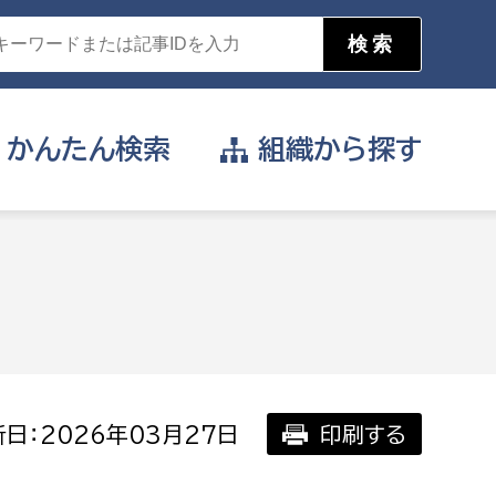
かんたん
検索
組織から
探す
目的を選択
公営事業部
支援や給付を受けたい
消防
事業課
届け出や申請をしたい
日：2026年03月27日
印刷する
証明書がほしい