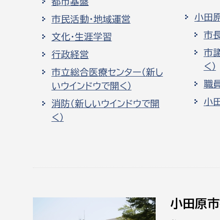
都市基盤
小田
市民活動・地域運営
市
文化・生涯学習
市
行政経営
く）
市立総合医療センター（新し
職
いウインドウで開く）
小
消防（新しいウインドウで開
く）
小田原市