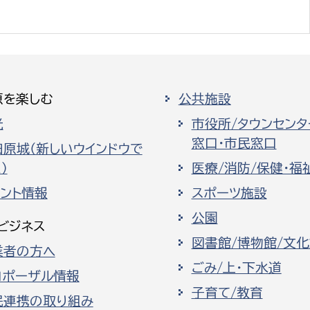
原を楽しむ
公共施設
光
市役所/タウンセンタ
窓口・市民窓口
田原城（新しいウインドウで
）
医療/消防/保健・福
ベント情報
スポーツ施設
公園
ビジネス
図書館/博物館/文
業者の方へ
ごみ/上・下水道
ロポーザル情報
子育て/教育
民連携の取り組み