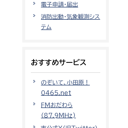
電子申請・届出
都市政策課
都市計画課
消防出動・気象観測シス
地域交通課
テム
建築指導課
開発審査課
おすすめサービス
ー
消防
のぞいて、小田原！
消防総務課
0465.net
課
予防課
課
警防計画課
FMおだわら
救急課
（87.9MHz)
情報司令課