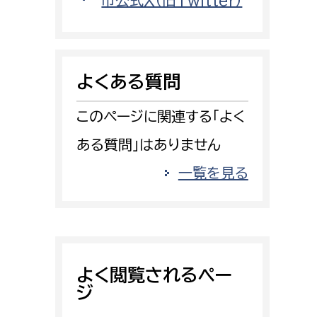
市公式X（旧Twitter）
消防課
警防第1課
警防第2課
よくある質問
局
監査事務局
このページに関連する「よく
局
監査事務局
ある質問」はありません
一覧を見る
よく閲覧されるペー
ジ