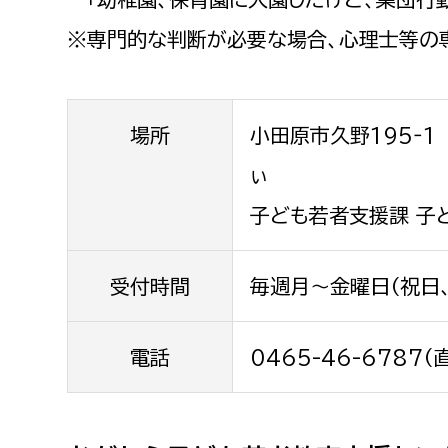
福祉政策課
子ども
※専門的な判断が必要な場合、心理士等の
求職者
生活援護課
子ども
高齢介護課
保育課
外国人
障がい福祉課
場所
小田原市久野195‐
保険課
ペット
ぃ
健康づくり課
子ども若者支援課 子
建設部
会計管
受付時間
毎週月～金曜日（祝日
建設政策課
出納室
国県事業推進課
電話
0465-46-6787（
土木管理課
道水路整備課
みどり公園課