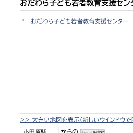
おだわら子ども若者教育支援セン
建築課
おだわら子ども若者教育支援センター
上下水道局
教育部
経営総務課
教育総
給排水業務課
保健給
水道整備課
教育指
下水道整備課
浄水管理課
農業委員会事務局
議会局
>> 大きい地図を表示（新しいウインドウで
農業委員会事務局
議会総
からの