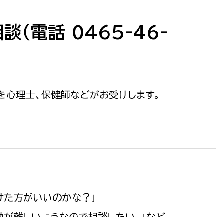
防災・安全
市税総務課
市民税課
（電話 0465-46-
福祉・健康
資産税課
環境・エネルギー
文化部
策課
文化政策課
を心理士、保健師などがお受けします。
地域経済
生涯学習課
都市基盤
文化財課
図書館
文化・生涯学習
スポーツ課
小田原城総合管理事
市民活動・地域づくり
けた方がいいのかな？」
若者部
経済部
行政経営
が難しいようなので相談したい。」など