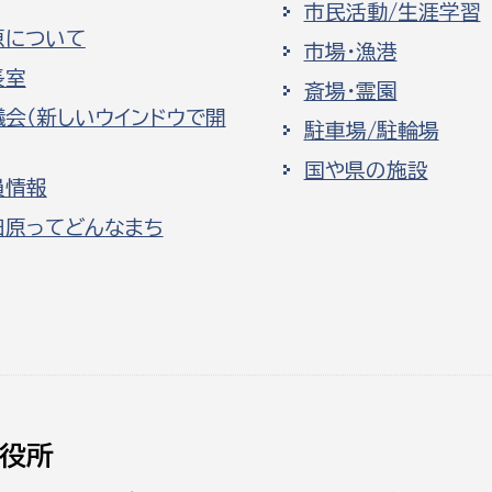
市民活動/生涯学習
原について
市場・漁港
長室
斎場・霊園
議会（新しいウインドウで開
駐車場/駐輪場
国や県の施設
員情報
田原ってどんなまち
役所