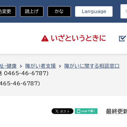
色変更
読上げ
かな
Language
いざと
いうときに
分野を選択
祉・健康
障がい者支援
障がいに関する相談窓口
465-46-6787)
総務部
戸籍
5-46-6787)
災・ハザードマップ
避難場所
策課
総務課
税
職員課
最終更新
ネジメント課
財産管理課
教育・子育て
ル推進課
契約検査課