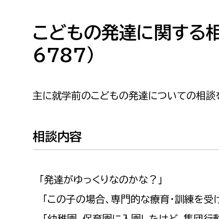
高校生・大学生など
こどもの発達に関する相談
若者
6787）
妊産婦
市民部
防災部
地域政策課
防災対
主に就学前のこどもの発達についての相談
高齢者
地域安全課
障がい者
人権・男女共同参画課
相談内容
戸籍住民課
傷病者
「発達がゆっくりなのかな？」
事業者
「この子の場合、専門的な療育・訓練を受
福祉健康部
子ども
労働者
「幼稚園、保育園に入園したけど、集団行動