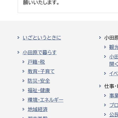
願いいたします。
いざというときに
小田
観
小田原で暮らす
小
戸籍・税
開く
教育・子育て
イ
防災・安全
仕事・
福祉・健康
事
環境・エネルギー
プ
地域経済
公