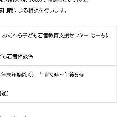
政策課
産業政策課
専門職による相談を行います。
観光
若者支援課
観光課
農政課
消防
水産海浜課
1 おだわら子ども若者教育支援センター はーもに
病院
ども若者相談係
市議会
理者
市立総合医療センタ
、年末年始除く） 午前9時～午後5時
患者サポートセンター
病院管理局：経営管理
直通）
病院管理局：施設用度
病院管理局：医事課