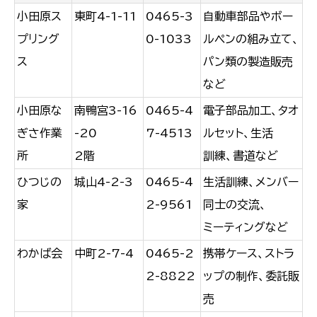
小田原ス
東町4-1-11
0465-3
自動車部品やボー
プリング
0-1033
ルペンの組み立て、
ス
パン類の製造販売
など
小田原な
南鴨宮3-16
0465-4
電子部品加工、タオ
ぎさ作業
-20
7-4513
ルセット、生活
所
2階
訓練、書道など
ひつじの
城山4-2-3
0465-4
生活訓練、メンバー
家
2-9561
同士の交流、
ミーティングなど
わかば会
中町2-7-4
0465-2
携帯ケース、ストラ
2-8822
ップの制作、委託販
売