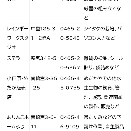
紙器の組み立てな
ど
レインボー
中里185-3
0465-2
シイタケの栽培、パ
ワークスタ
1 ２階Ａ
0-5848
ソコン入力など
ジオ
ステラ
鴨宮342-5
0465-2
雑貨の検品、シール
0-5367
貼り、袋詰めなど
小田原・め
南鴨宮3-35
0465-4
めだかやその他水
だか販売
-25
5-0755
生生物の飼育、管
店
理、販売、関連商品
の製作、販売など
ありんこホ
南鴨宮3-6-
0465-4
帯たたみなどの下
ームふじ
11
6-9109
請け作業、自主製品