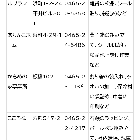
ルプラン
浜町1-2-24
0465-2
雑貨の検品、シール
平井ビル20
0-5358
貼り、袋詰めなど
1
ありんこホ
浜町4-29-1
0465-2
菓子箱の組み立
ーム
4-5486
て、シールはがし、
検品他下請け作業
など
かもめの
板橋102
0465-2
割り箸の袋入れ、タ
家事業所
3-1136
オルの加工、保冷材
の袋詰め、巾着の
印刷など
こころね
穴部547-2
0465-2
石鹸のラッピング、
2-4217
ボールペン組み立
て、社内清掃、洗車