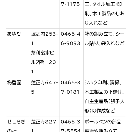
7-1175
工、タオル加工・印
刷、木工製品のしお
り入れなど
あゆむ
堀之内253-
0465-4
箱の組み立て、シー
1
6-9093
ル貼り、袋入れなど
茶利富水ビ
ル２階 20
1
梅香園
蓮正寺647-
0465-3
シルク印刷、清掃、
5
7-0181
木工製品の下請け、
自主生産品（張子人
形）の作成など
せせらぎ
蓮正寺827-
0465-3
ボールペンの部品
の杜
1
7-5554
製造や組み立て、