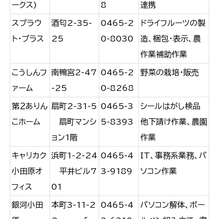
ークス)
8
連携
スプラウ
酒匂2-35-
0465-2
ドライフルーツの製
ト・プラス
25
0-8030
造、梱包・表示、農
作業補助作業
こうしんフ
南鴨宮2-47
0465-2
野菜の栽培・販売
ァーム
-25
0-8268
第２ありん
扇町2-31-5
0465-3
シールはがし検品
こホーム
扇町マンシ
5-8393
他下請け作業、農園
ョン1階
作業
キャリカク
浜町1-2-24
0465-4
IT、事務系業務、パ
小田原オ
平井ビル7
3-9189
ソコン作業
フィス
01
銀河小田
本町3-11-2
0465-4
パソコン解体、ボー