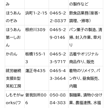
み
の製作など
ほうあん
浜町1-2-15
0465-2
飲食店業務（接客・
のぞみ
2-8837
調理、・掃等）
ほうあん
根府川389
0465-2
パン菓子の製造、清
第一しお
9-0146
掃、封入作業、草刈
ん
り
かのん
板橋155-1
0465-2
古着やオリジナル
3
3-5717
商品作り、販売
就労継続
蓮正寺435
0465-4
着物のリメイク、パ
支援B型
3-3664
ン作り、昼食販売、
笑和工房
内職
しもそがw
曽我別所80
050-88
製麺業、漬物小分け
orks(ワ
6
84-383
業、農福連携、水福