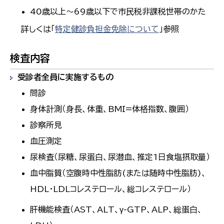
40歳以上～69歳以下で市民税非課税世帯のかた
詳しくは「
特定健診負担金免除について
」参照
検査内容
受診者全員に実施するもの
問診
身体計測（身長、体重、BMI=体格指数、腹囲）
診察所見
血圧測定
尿検査（尿糖、尿蛋白、尿潜血、推定1日食塩摂取量）
血中脂質（空腹時中性脂肪(または随時中性脂肪)、
HDL・LDLコレステロール、総コレステロール）
肝機能検査（AST、ALT、γ-GTP、ALP、総蛋白、