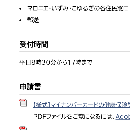
福祉政策課
子ども
マロニエ・いずみ・こゆるぎの各住民窓口
求職者
生活援護課
子ども
郵送
高齢介護課
保育課
外国人
障がい福祉課
受付時間
保険課
ペット
健康づくり課
平日8時30分から17時まで
建設部
会計管
建設政策課
出納室
申請書
国県事業推進課
【様式】マイナンバーカードの健康保険証
土木管理課
道水路整備課
PDFファイルをご覧になるには、
Ado
みどり公園課