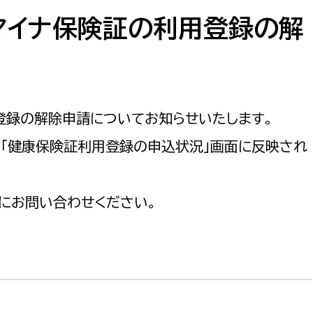
防災・安全
市税総務課
マイナ保険証の利用登録の解
市民税課
福祉・健康
資産税課
環境・エネルギー
文化部
登録の解除申請についてお知らせいたします。
策課
文化政策課
地域経済
の「健康保険証利用登録の申込状況」画面に反映され
生涯学習課
都市基盤
文化財課
にお問い合わせください。
図書館
文化・生涯学習
スポーツ課
小田原城総合管理事
市民活動・地域づくり
若者部
経済部
行政経営