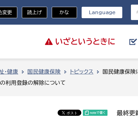
色変更
読上げ
かな
Language
いざと
いうときに
分野を選択
祉・健康
国民健康保険
トピックス
国民健康保険
証の利用登録の解除について
総務部
戸籍
災・ハザードマップ
避難場所
策課
総務課
税
職員課
最終更新
ネジメント課
財産管理課
教育・子育て
ル推進課
契約検査課