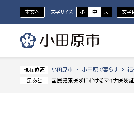
本文へ
文字サイズ
小
中
大
文字
いざというときに
対象者を選択
組織から探す
小田原市
小田原で暮らす
福
現在位置
国民健康保険におけるマイナ保険
足あと
部に属さない室
企画部
新生児・乳幼児
休日救急外来
防
秘書室
企画政
幼稚園児・保育園児
広報広聴室
財政課
コンプライアンス推進室
資産マ
小・中学生
デジタ