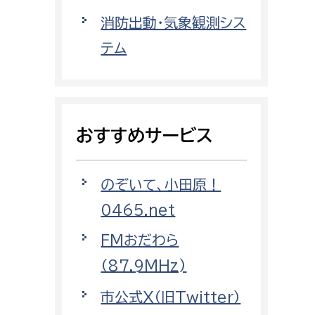
都市政策課
消防出動・気象観測シス
都市計画課
テム
地域交通課
建築指導課
開発審査課
おすすめサービス
ー
消防
のぞいて、小田原！
消防総務課
0465.net
課
予防課
FMおだわら
課
警防計画課
（87.9MHz)
救急課
市公式X（旧Twitter）
情報司令課