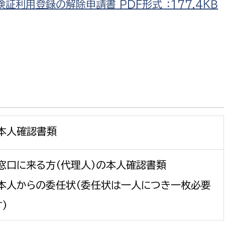
証利用登録の解除申請書 PDF形式 ：177.4ＫＢ
選挙管理委員会事務
務課
選挙管理委員会事務
食課
導課
本人確認書類
窓口に来る方（代理人）の本人確認書類
本人からの委任状（委任状は一人につき一枚必要
）
務課