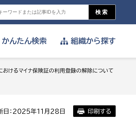
かんたん
検索
組織から
探す
目的を選択
におけるマイナ保険証の利用登録の解除について
公営事業部
支援や給付を受けたい
消防
事業課
届け出や申請をしたい
日：2025年11月28日
印刷する
証明書がほしい