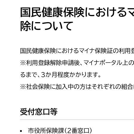
高校生・大学生など
国民健康保険における
除について
若者
妊産婦
市民部
防災部
国民健康保険におけるマイナ保険証の利用
地域政策課
防災対
高齢者
※利用登録解除申請後、マイナポータル上
地域安全課
るまで、3か月程度かかります。
障がい者
人権・男女共同参画課
※社会保険に加入中の方はそれぞれの組合
戸籍住民課
傷病者
受付窓口等
事業者
福祉健康部
子ども
労働者
市役所保険課（2番窓口）