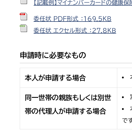
【記載例】マイナンバーカードの健康保険
建築課
委任状 PDF形式 ：169.5ＫＢ
委任状 エクセル形式 ：27.8ＫＢ
上下水道局
教育部
申請時に必要なもの
経営総務課
教育総
給排水業務課
保健給
水道整備課
教育指
本人が申請する場合
下水道整備課
同一世帯の親族もしくは別世
浄水管理課
帯の代理人が申請する場合
農業委員会事務局
議会局
です
農業委員会事務局
議会総