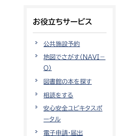
相談をしたい
お役立ちサービス
支払いをしたい
働きたい
環境部
公共施設予約
地図でさがす（NAVI－
環境政策課
遊びたい
O）
ゼロカーボン推進課
小田原のことを知りたい
環境保護課
図書館の本を探す
環境事業センター
相談をする
イベント・講座などに参加したい
安心安全ユビキタスポ
務所
まちづくりに関わりたい
ータル
都市部
電子申請・届出