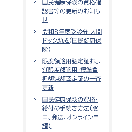
国民健康保険の資格確
認書等の更新のお知ら
せ
令和8年度受診分 人間
ドック助成(国民健康保
険)
限度額適用認定証およ
び限度額適用・標準負
担額減額認定証の一斉
更新
国民健康保険の資格・
給付の手続き方法(窓
口、郵送、オンライン申
請)