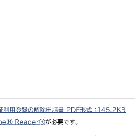
政策課
産業政策課
観光
若者支援課
観光課
農政課
消防
水産海浜課
病院
市議会
理者
市立総合医療センタ
患者サポートセンター
病院管理局：経営管理
利用登録の解除申請書 PDF形式 ：145.2ＫＢ
病院管理局：施設用度
病院管理局：医事課
be® Reader®
が必要です。