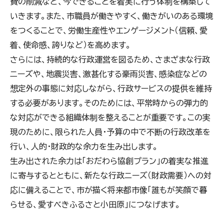
費の削減など、今できることを着実に行う体制を構築して
いきます。また、市職員が働きやすく、働きがいのある環境
をつくることで、労働生産性やエンゲージメント（信頼、愛
着、使命感、誇りなど）を高めます。
さらには、持続的な行政運営を図るため、さまざまな行政
ニーズや、地震災害、激甚化する豪雨災害、感染症などの
想定外の事態に対応しながら、行政サービスの提供を維持
する必要があります。そのためには、平常時からの弾力的
な対応ができる組織体制を整えることが重要です。この実
現のために、限られた人員・予算の中で不断の行政改革を
行い、人的・財政的な余力を生み出します。
生み出された余力は「おだわら協創プラン」の着実な推進
に寄与するとともに、新たな行政ニーズ（財政需要）への対
応に備えることで、市が描く将来都市像「誰もが笑顔で暮
らせる、愛すべきふるさと小田原」につなげます。