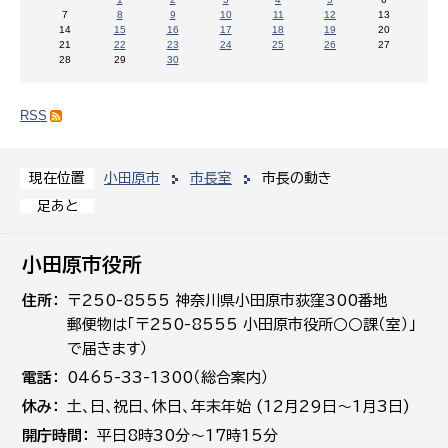
7
8
9
10
11
12
13
14
15
16
17
18
19
20
21
22
23
24
25
26
27
28
29
30
RSS
小田原市
市長室
市長の動き
現在位置
足あと
小田原市役所
住所
〒250-8555 神奈川県小田原市荻窪300番地
郵便物は「〒250-8555 小田原市役所○○課（室）」
で届きます）
電話
0465-33-1300（総合案内）
休み
土､日､祝日、休日、年末年始 (12月29日～1月3日)
開庁時間
平日8時30分～17時15分