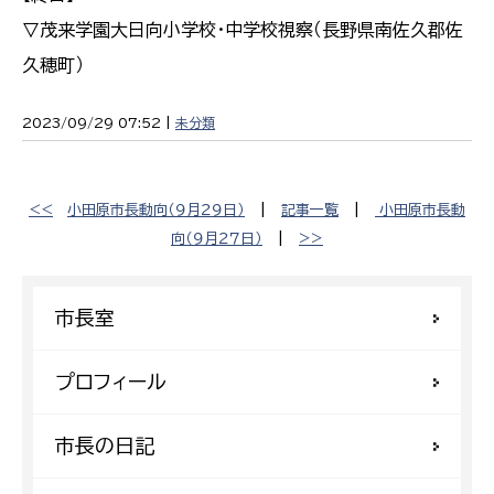
▽茂来学園大日向小学校・中学校視察（長野県南佐久郡佐
久穂町）
2023/09/29 07:52 |
未分類
<<
​小田原市長動向（９月２９日）
|
記事一覧
|
​小田原市長動
向（９月２７日）
|
>>
市長室
プロフィール
市長の日記