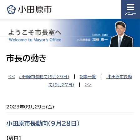
メニュー
市長の動き
<<
​小田原市長動向（９月２９日）
|
記事一覧
|
​小田原市長動
向（９月２７日）
|
>>
2023年09月29日(金)
​小田原市長動向（９月２８日）
【終日】