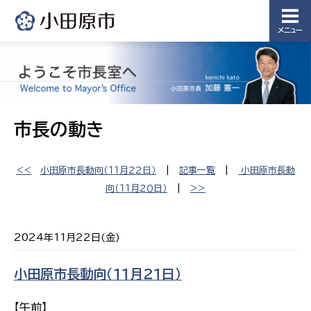
メニュー
市長の動き
<<
小田原市長動向（１１月２２日）
|
記事一覧
|
小田原市長動
向（１１月２０日）
|
>>
2024年11月22日(金)
小田原市長動向（１１月２１日）
【午前】