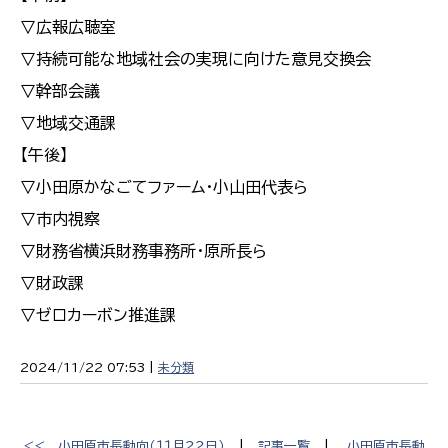
▽広報広聴室
▽持続可能な地域社会の実現に向けた意見交換会
▽幹部会議
▽地域交通課
【午後】
▽小田原かなごてファーム・小山田代表ら
▽市内視察
▽財務省横浜財務事務所・原所長ら
▽財政課
▽ゼロカーボン推進課
2024/11/22 07:53 |
未分類
<<
小田原市長動向（１１月２２日）
|
記事一覧
|
小田原市長動