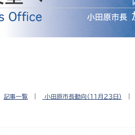
防災・安全
市税総務課
市民税課
福祉・健康
資産税課
環境・エネルギー
文化部
策課
文化政策課
地域経済
生涯学習課
都市基盤
文化財課
図書館
文化・生涯学習
|
記事一覧
|
小田原市長動向（１１月２３日）
スポーツ課
小田原城総合管理事
市民活動・地域づくり
若者部
経済部
行政経営