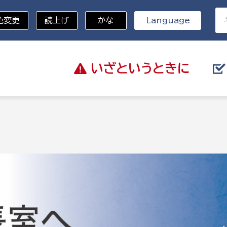
色変更
読上げ
かな
Language
いざと
いうときに
分野を選択
総務部
戸籍
災・ハザードマップ
避難場所
策課
総務課
税
職員課
ネジメント課
財産管理課
教育・子育て
ル推進課
契約検査課