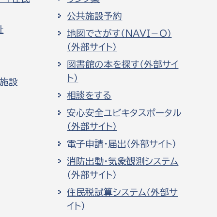
公共施設予約
祉
地図でさがす（NAVI－O）
（外部サイト）
図書館の本を探す（外部サイ
ト）
化施設
相談をする
安心安全ユビキタスポータル
（外部サイト）
電子申請・届出（外部サイト）
消防出動・気象観測システム
（外部サイト）
住民税試算システム（外部サ
イト）