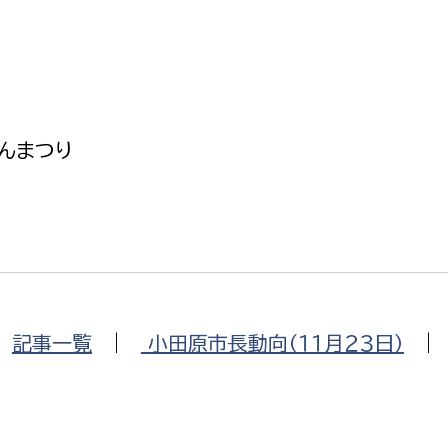
政策課
産業政策課
観光
若者支援課
観光課
農政課
消防
水産海浜課
んまつり
病院
市議会
理者
市立総合医療センタ
患者サポートセンター
病院管理局：経営管理
|
記事一覧
|
小田原市長動向（１１月２３日）
病院管理局：施設用度
病院管理局：医事課