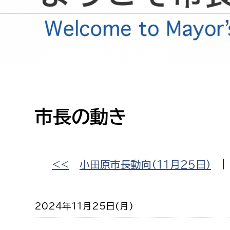
高校生・大学生など
若者
妊産婦
市民部
防災部
地域政策課
防災対
高齢者
市長の動き
地域安全課
障がい者
人権・男女共同参画課
戸籍住民課
傷病者
<<
小田原市長動向（１１月２５日）
事業者
2024年11月25日(月)
福祉健康部
子ども
労働者