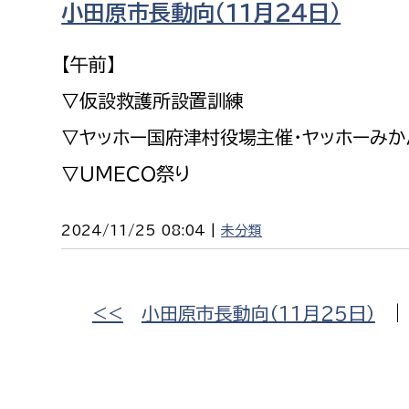
小田原市長動向（１１月２４日）
福祉政策課
子ども
求職者
生活援護課
子ども
【午前】
高齢介護課
保育課
外国人
▽仮設救護所設置訓練
障がい福祉課
▽ヤッホー国府津村役場主催・ヤッホーみか
保険課
ペット
▽ＵＭＥＣＯ祭り
健康づくり課
建設部
会計管
2024/11/25 08:04 |
未分類
建設政策課
出納室
国県事業推進課
<<
小田原市長動向（１１月２５日）
土木管理課
道水路整備課
みどり公園課