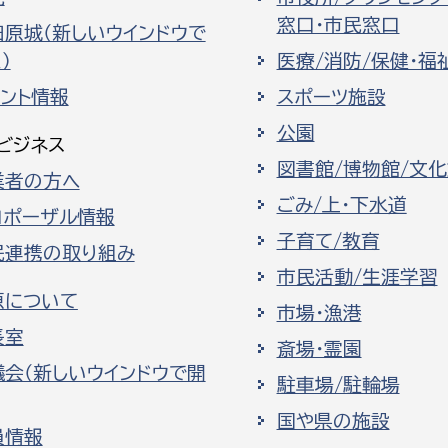
窓口・市民窓口
田原城（新しいウインドウで
）
医療/消防/保健・福
ベント情報
スポーツ施設
公園
ビジネス
図書館/博物館/文
業者の方へ
ごみ/上・下水道
ロポーザル情報
子育て/教育
民連携の取り組み
市民活動/生涯学習
原について
市場・漁港
長室
斎場・霊園
議会（新しいウインドウで開
駐車場/駐輪場
国や県の施設
員情報