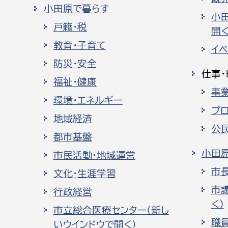
小田原で暮らす
小
戸籍・税
開く
教育・子育て
イ
防災・安全
仕事・
福祉・健康
事
環境・エネルギー
プ
地域経済
公
都市基盤
小田
市民活動・地域運営
市
文化・生涯学習
市
行政経営
く）
市立総合医療センター（新し
職
いウインドウで開く）