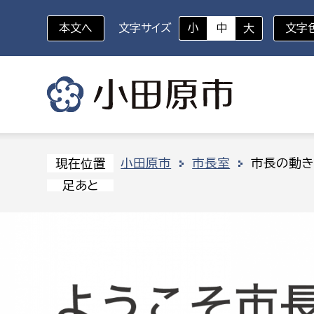
本文へ
文字サイズ
小
中
大
文字
いざというときに
対象者を選択
組織から探す
小田原市
市長室
市長の動き
現在位置
足あと
部に属さない室
企画部
新生児・乳幼児
休日救急外来
防
秘書室
企画政
幼稚園児・保育園児
広報広聴室
財政課
コンプライアンス推進室
資産マ
小・中学生
デジタ