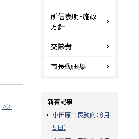
都市政策課
所信表明・施政
都市計画課
方針
地域交通課
建築指導課
交際費
開発審査課
市長動画集
ー
消防
消防総務課
新着記事
課
予防課
|
>>
課
警防計画課
小田原市長動向（８月
救急課
５日）
情報司令課