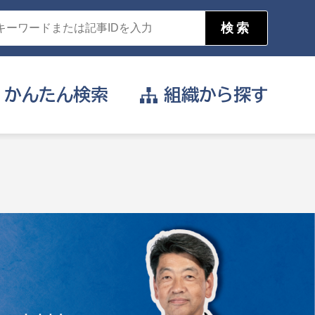
かんたん
検索
組織から
探す
目的を選択
公営事業部
支援や給付を受けたい
消防
事業課
届け出や申請をしたい
証明書がほしい