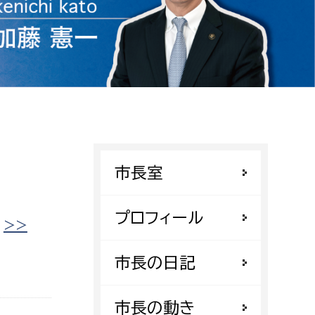
相談をしたい
支払いをしたい
働きたい
環境部
環境政策課
遊びたい
ゼロカーボン推進課
市長室
小田原のことを知りたい
環境保護課
環境事業センター
プロフィール
イベント・講座などに参加したい
|
>>
務所
市長の日記
まちづくりに関わりたい
都市部
市長の動き