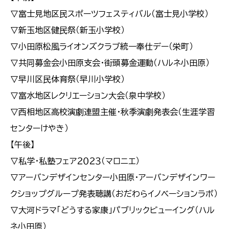
▽富士見地区民スポーツフェスティバル（富士見小学校）
▽新玉地区健民祭（新玉小学校）
▽小田原松風ライオンズクラブ統一奉仕デー（栄町）
▽共同募金会小田原支会・街頭募金運動（ハルネ小田原）
▽早川区民体育祭（早川小学校）
▽富水地区レクリエーション大会（泉中学校）
▽西相地区高校演劇連盟主催・秋季演劇発表会（生涯学習
センターけやき）
【午後】
▽私学・私塾フェア２０２３（マロニエ）
▽アーバンデザインセンター小田原・アーバンデザインワー
クショップグループ発表聴講（おだわらイノベーションラボ）
▽大河ドラマ「どうする家康」パブリックビューイング（ハル
ネ小田原）