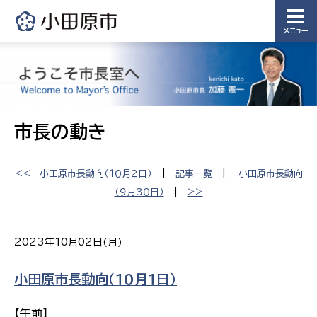
メニュー
市長の動き
<<
小田原市長動向（１０月２日）
|
記事一覧
|
​小田原市長動向
（９月３０日）
|
>>
2023年10月02日(月)
​小田原市長動向（１０月１日）
【午前】