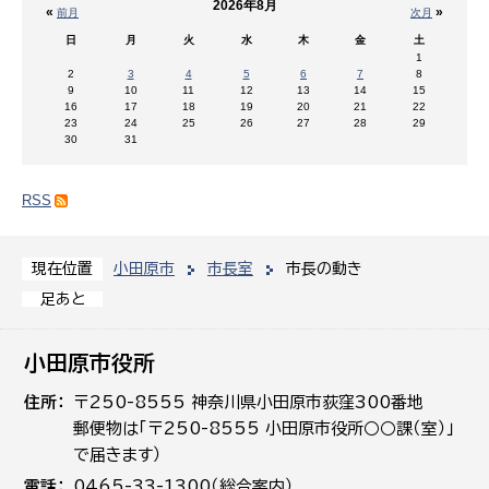
2026年8月
«
»
前月
次月
日
月
火
水
木
金
土
1
2
3
4
5
6
7
8
9
10
11
12
13
14
15
16
17
18
19
20
21
22
23
24
25
26
27
28
29
30
31
RSS
小田原市
市長室
市長の動き
現在位置
足あと
小田原市役所
住所
〒250-8555 神奈川県小田原市荻窪300番地
郵便物は「〒250-8555 小田原市役所○○課（室）」
で届きます）
電話
0465-33-1300（総合案内）