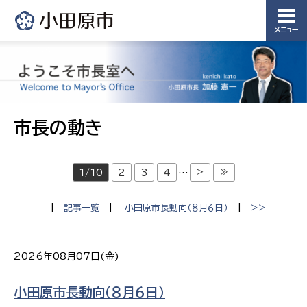
メニュー
市長の動き
>
≫
1/10
2
3
4
…
|
記事一覧
|
小田原市長動向（８月６日）
|
>>
2026年08月07日(金)
小田原市長動向（８月６日）