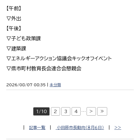
【午前】
▽外出
【午後】
▽子ども政策課
▽建築課
▽エネルギーアクション協議会キックオフイベント
▽県市町村教育長会連合会懇親会
2026/08/07 08:35 |
未分類
>
≫
1/10
2
3
4
…
|
記事一覧
|
小田原市長動向（８月６日）
|
>>