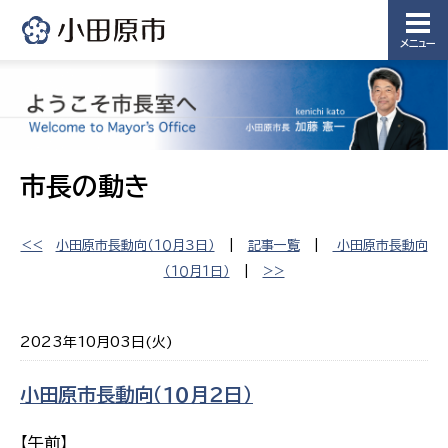
メニュー
市長の動き
<<
小田原市長動向（１０月３日）
|
記事一覧
|
​小田原市長動向
（１０月１日）
|
>>
2023年10月03日(火)
小田原市長動向（１０月２日）
【午前】