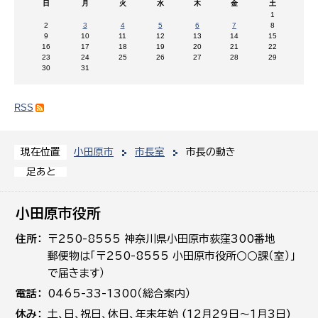
日
月
火
水
木
金
土
1
2
3
4
5
6
7
8
9
10
11
12
13
14
15
16
17
18
19
20
21
22
23
24
25
26
27
28
29
30
31
RSS
小田原市
市長室
市長の動き
現在位置
足あと
小田原市役所
住所
〒250-8555 神奈川県小田原市荻窪300番地
郵便物は「〒250-8555 小田原市役所○○課（室）」
で届きます）
電話
0465-33-1300（総合案内）
休み
土､日､祝日、休日、年末年始 (12月29日～1月3日)