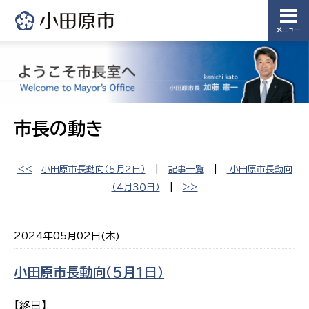
メニュー
市長の動き
<<
小田原市長動向（５月２日）
|
記事一覧
|
小田原市長動向
（４月３０日）
|
>>
2024年05月02日(木)
小田原市長動向（５月１日）
【終日】