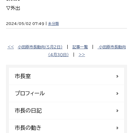
▽外出
2024/05/02 07:49 |
未分類
<<
小田原市長動向（５月２日）
|
記事一覧
|
小田原市長動向
（４月３０日）
|
>>
市長室
プロフィール
市長の日記
市長の動き