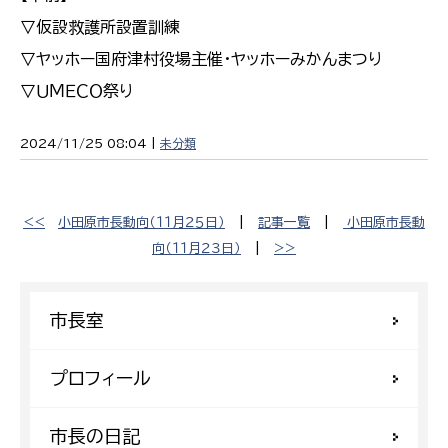
▽仮設救護所設置訓練
▽ヤッホー国府津村役場主催・ヤッホーみかんまつり
▽ＵＭＥＣＯ祭り
2024/11/25 08:04 |
未分類
<<
小田原市長動向（１１月２５日）
|
記事一覧
|
小田原市長動
向（１１月２３日）
|
>>
市長室
プロフィール
市長の日記