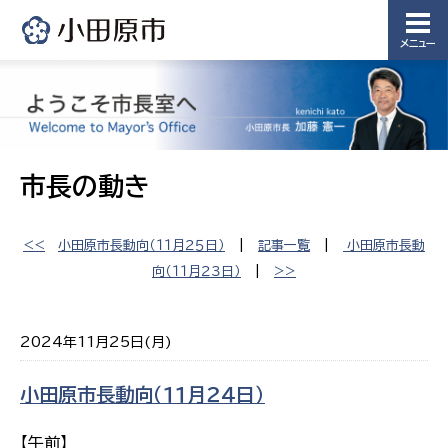
メニュー
市長の動き
<<
小田原市長動向（１１月２５日）
|
記事一覧
|
小田原市長動
向（１１月２３日）
|
>>
2024年11月25日(月)
小田原市長動向（１１月２４日）
【午前】