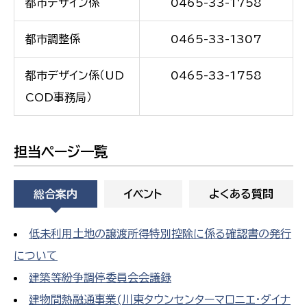
都市デザイン係
0465-33-1758
都市調整係
0465-33-1307
都市デザイン係（UD
0465-33-1758
COD事務局）
担当ページ一覧
総合案内
イベント
よくある質問
低未利用土地の譲渡所得特別控除に係る確認書の発行
について
建築等紛争調停委員会会議録
建物間熱融通事業(川東タウンセンターマロニエ・ダイナ