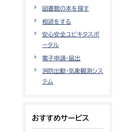
都市政策課
図書館の本を探す
都市計画課
相談をする
地域交通課
安心安全ユビキタスポ
建築指導課
ータル
開発審査課
電子申請・届出
消防出動・気象観測シス
ー
消防
テム
消防総務課
課
予防課
課
警防計画課
おすすめサービス
救急課
情報司令課