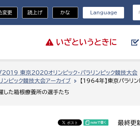
色変更
読上げ
かな
Language
いざと
いうときに
分野を選択
2019 東京2020オリンピック・パラリンピック競技大会
ラリンピック競技大会アーカイブ
【1964年】東京パラ
総務部
戸籍
活躍した箱根療養所の選手たち
災・ハザードマップ
避難場所
策課
総務課
税
職員課
最終更新
ネジメント課
財産管理課
教育・子育て
ル推進課
契約検査課