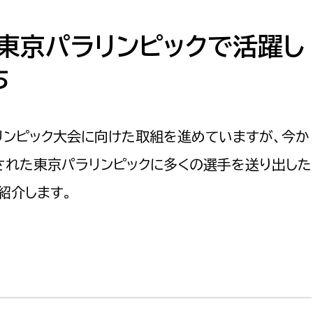
防災・安全
市税総務課
市民税課
の東京パラリンピックで活躍し
福祉・健康
資産税課
ち
環境・エネルギー
文化部
策課
文化政策課
ラリンピック大会に向けた取組を進めていますが、今か
地域経済
生涯学習課
催された東京パラリンピックに多くの選手を送り出した
都市基盤
文化財課
紹介します。
図書館
文化・生涯学習
スポーツ課
小田原城総合管理事
市民活動・地域づくり
若者部
経済部
行政経営