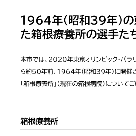
高校生・大学生など
1964年（昭和39年）
若者
た箱根療養所の選手た
妊産婦
市民部
防災部
地域政策課
防災対
本市では、2020年東京オリンピック・パ
高齢者
地域安全課
ら約50年前、1964年（昭和39年）に開
障がい者
人権・男女共同参画課
「箱根療養所」（現在の箱根病院）についてご
戸籍住民課
傷病者
事業者
箱根療養所
福祉健康部
子ども
労働者