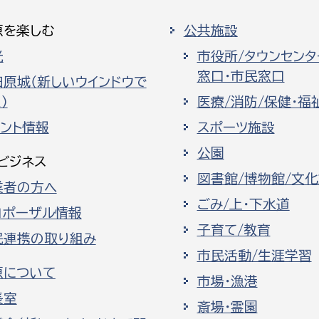
原を楽しむ
公共施設
光
市役所/タウンセンタ
窓口・市民窓口
田原城（新しいウインドウで
）
医療/消防/保健・福
ベント情報
スポーツ施設
公園
ビジネス
図書館/博物館/文
業者の方へ
ごみ/上・下水道
ロポーザル情報
子育て/教育
民連携の取り組み
市民活動/生涯学習
原について
市場・漁港
長室
斎場・霊園