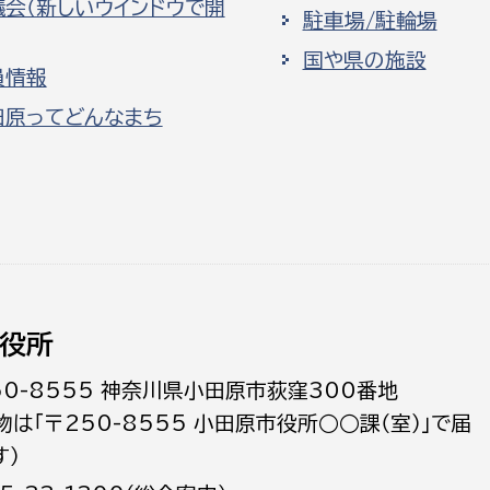
議会（新しいウインドウで開
駐車場/駐輪場
国や県の施設
員情報
田原ってどんなまち
役所
50-8555 神奈川県小田原市荻窪300番地
物は「〒250-8555 小田原市役所○○課（室）」で届
す）