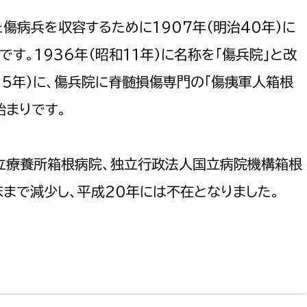
政策課
産業政策課
傷病兵を収容するために1907年（明治40年）に
観光
若者支援課
観光課
す。1936年（昭和11年）に名称を「傷兵院」と改
農政課
消防
15年）に、傷兵院に脊髄損傷専門の「傷痍軍人箱根
水産海浜課
始まりです。
病院
市議会
立療養所箱根病院、独立行政法人国立病院機構箱根
理者
市立総合医療センタ
床まで減少し、平成20年には不在となりました。
患者サポートセンター
病院管理局：経営管理
病院管理局：施設用度
病院管理局：医事課