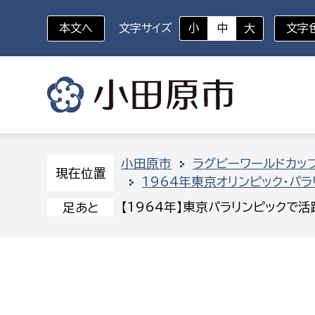
本文へ
文字サイズ
小
中
大
文字
いざというときに
対象者を選択
組織から探す
小田原市
ラグビーワールドカップ
現在位置
1964年東京オリンピック・パ
部に属さない室
企画部
新生児・乳幼児
【1964年】東京パラリンピックで
足あと
休日救急外来
防
秘書室
企画政
幼稚園児・保育園児
広報広聴室
財政課
コンプライアンス推進室
資産マ
小・中学生
デジタ