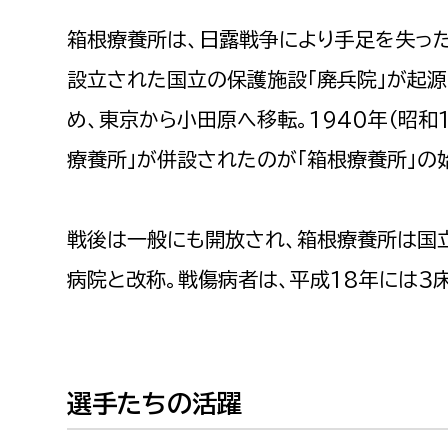
福祉政策課
子ども
箱根療養所は、日露戦争により手足を失った
求職者
生活援護課
子ども
設立された国立の保護施設「廃兵院」が起源で
高齢介護課
保育課
外国人
め、東京から小田原へ移転。1940年（昭和
障がい福祉課
保険課
療養所」が併設されたのが「箱根療養所」の
ペット
健康づくり課
戦後は一般にも開放され、箱根療養所は国
建設部
会計管
病院と改称。戦傷病者は、平成18年には３
建設政策課
出納室
国県事業推進課
土木管理課
道水路整備課
選手たちの活躍
みどり公園課