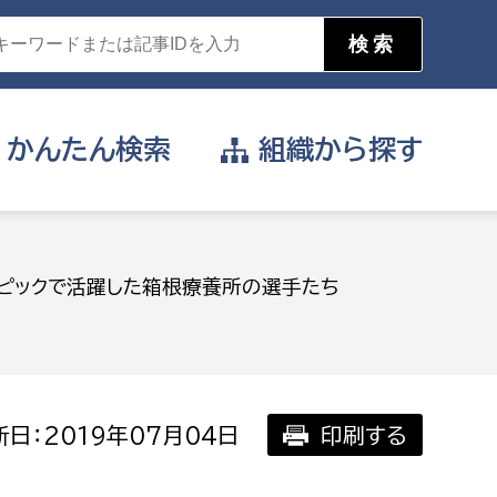
かんたん
検索
組織から
探す
目的を選択
リンピックで活躍した箱根療養所の選手たち
公営事業部
支援や給付を受けたい
消防
事業課
届け出や申請をしたい
日：2019年07月04日
印刷する
証明書がほしい