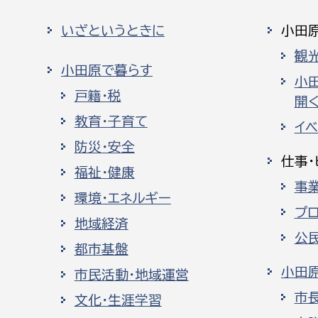
いざというときに
小田
観
小田原で暮らす
小
戸籍・税
開く
教育・子育て
イ
防災・安全
仕事・
福祉・健康
事
環境・エネルギー
プ
地域経済
公
都市基盤
小田
市民活動・地域運営
市
文化・生涯学習