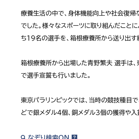
建築課
療養生活の中で、身体機能向上や社会復帰
でした。様々なスポーツに取り組んだことに
ち19名の選手を、箱根療養所から送り出す
上下水道局
教育部
経営総務課
教育総
箱根療養所から出場した青野繁夫 選手は、
給排水業務課
保健給
で選手宣誓も行いました。
水道整備課
教育指
下水道整備課
東京パラリンピックでは、当時の競技種目で
浄水管理課
どで銀メダル4個、銅メダル3個の獲得や入
農業委員会事務局
議会局
農業委員会事務局
議会総
なぞり検索ON