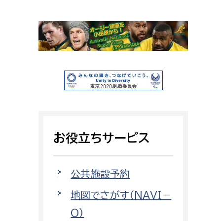
相談をしたい
支払いをしたい
働きたい
環境部
環境政策課
遊びたい
ゼロカーボン推進課
小田原のことを知りたい
環境保護課
お役立ちサービス
環境事業センター
イベント・講座などに参加したい
公共施設予約
務所
まちづくりに関わりたい
地図でさがす（NAVI－
都市部
O）