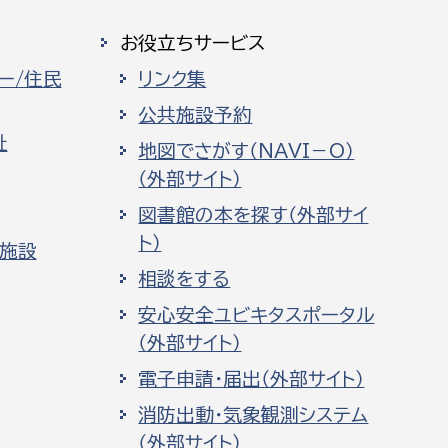
お役立ちサービス
ー/住民
リンク集
公共施設予約
祉
地図でさがす（NAVI－O）
（外部サイト）
図書館の本を探す（外部サイ
ト）
化施設
相談をする
安心安全ユビキタスポータル
（外部サイト）
電子申請・届出（外部サイト）
消防出動・気象観測システム
（外部サイト）