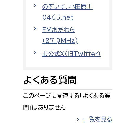
消防課
のぞいて、小田原！
警防第1課
0465.net
警防第2課
FMおだわら
（87.9MHz)
局
監査事務局
市公式X（旧Twitter）
局
監査事務局
よくある質問
このページに関連する「よくある質
問」はありません
一覧を見る