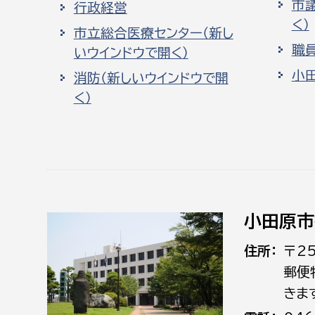
市
行政経営
く）
市立総合医療センター（新し
職
いウインドウで開く）
小
消防（新しいウインドウで開
く）
小田原市
住所
〒2
郵便
きま