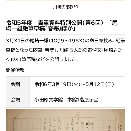
川崎の落款印
令和5年度 貴重資料特別公開(第6回) 「尾
崎一雄絶筆草稿『春寒』ほか」
3月31日の尾崎一雄(1899～1983)の命日を挟み、絶筆
草稿となった随筆「春寒」、川崎長太郎の追悼文「尾崎君逝
く」の自筆原稿などを公開しました。
開催情報
会期
令和6年3月19日(火)～5月12日(日)
会場
小田原文学館 本館1階展示室