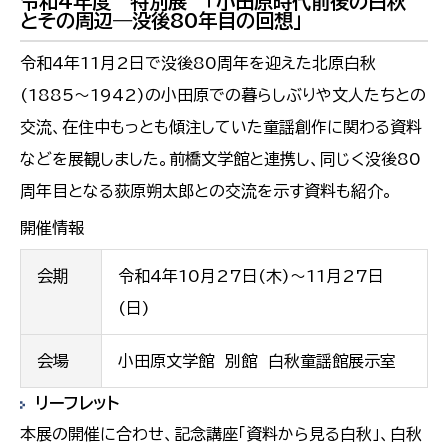
令和4年度 特別展 「小田原時代前後の白秋
とその周辺―没後80年目の回想」
令和4年11月2日で没後80周年を迎えた北原白秋
(1885～1942)の小田原での暮らしぶりや文人たちとの
交流、在住中もっとも傾注していた童謡創作に関わる資料
などを展観しました。前橋文学館と連携し、同じく没後80
周年目となる荻原朔太郎との交流を示す資料も紹介。
開催情報
会期
令和4年10月27日(木)～11月27日
(日)
会場
小田原文学館 別館 白秋童謡館展示室
リーフレット
本展の開催に合わせ、記念講座「資料から見る白秋」、白秋