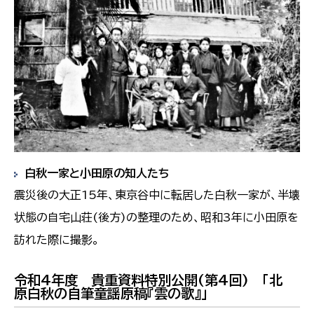
白秋一家と小田原の知人たち
震災後の大正15年、東京谷中に転居した白秋一家が、半壊
状態の自宅山荘(後方)の整理のため、昭和3年に小田原を
訪れた際に撮影。
令和4年度 貴重資料特別公開(第4回) 「北
原白秋の自筆童謡原稿『雲の歌』」