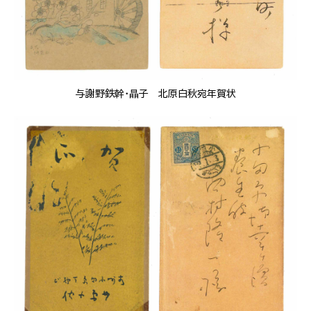
与謝野鉄幹・晶子 北原白秋宛年賀状