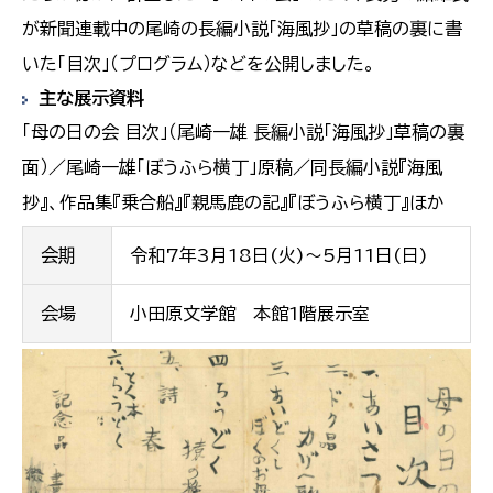
が新聞連載中の尾崎の長編小説「海風抄」の草稿の裏に書
いた「目次」（プログラム）などを公開しました。
主な展示資料
「母の日の会 目次」（尾崎一雄 長編小説「海風抄」草稿の裏
面）／尾崎一雄「ぼうふら横丁」原稿／同長編小説『海風
抄』、作品集『乗合船』『親馬鹿の記』『ぼうふら横丁』ほか
会期
令和7年3月18日(火)～5月11日(日)
会場
小田原文学館 本館1階展示室