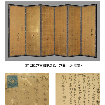
北原白秋六首和歌屏風 六曲一双(左隻)