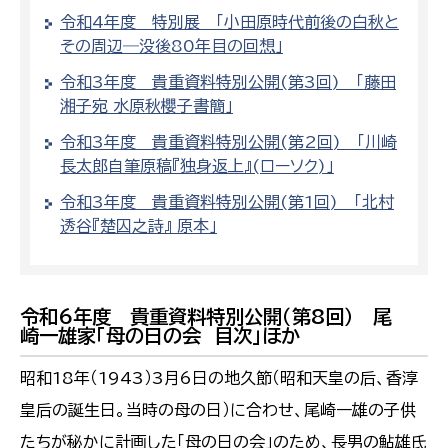
令和4年度 特別展 「小田原時代前後の白秋と
その周辺―没後80年目の回想」
令和3年度 貴重資料特別公開(第3回) 「藤田
湘子宛 水原秋櫻子書簡」
令和3年度 貴重資料特別公開(第2回) 「川崎
長太郎自筆原稿『独身返上』(ローソク)」
令和3年度 貴重資料特別公開(第1回) 「北村
透谷『楚囚之詩』 原本」
令和6年度 貴重資料特別公開（第8回） 尾
崎一雄家「母の日の会 目次」ほか
昭和18年（1943）3月6日の地久節（昭和天皇の后、香淳
皇后の誕生日。当時の母の日）に合わせ、尾崎一雄の子供
たちが秘かに計画した「母の日の会」のため、長男の鮎雄氏