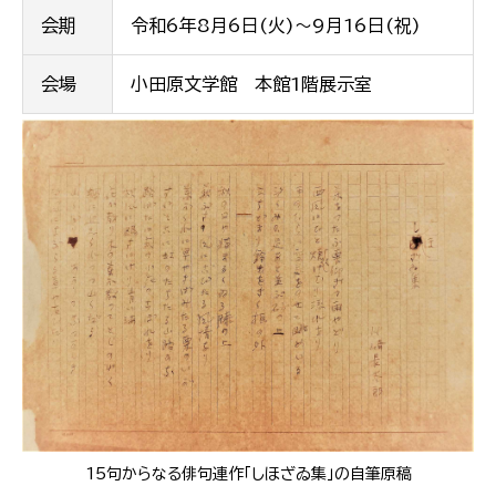
会期
令和6年8月6日(火)～9月16日(祝)
会場
小田原文学館 本館1階展示室
15句からなる俳句連作「しほざゐ集」の自筆原稿