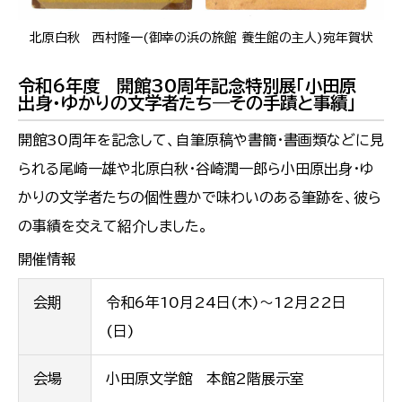
北原白秋 西村隆一(御幸の浜の旅館 養生館の主人)宛年賀状
令和6年度 開館30周年記念特別展「小田原
出身・ゆかりの文学者たち―その手蹟と事績」
開館30周年を記念して、自筆原稿や書簡・書画類などに見
られる尾崎一雄や北原白秋・谷崎潤一郎ら小田原出身・ゆ
かりの文学者たちの個性豊かで味わいのある筆跡を、彼ら
の事績を交えて紹介しました。
開催情報
会期
令和6年10月24日(木)～12月22日
(日)
会場
小田原文学館 本館2階展示室