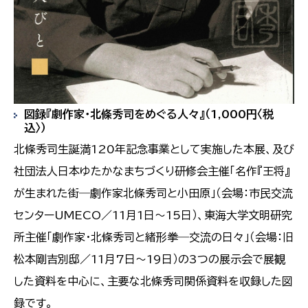
図録『劇作家・北條秀司をめぐる人々』（1,000円〈税
込〉）
北條秀司生誕満120年記念事業として実施した本展、及び
社団法人日本ゆたかなまちづくり研修会主催「名作『王将』
が生まれた街―劇作家北條秀司と小田原」（会場：市民交流
センターUMECO／11月1日～15日）、東海大学文明研究
所主催「劇作家・北條秀司と緒形拳―交流の日々」（会場：旧
松本剛吉別邸／11月7日～19日）の3つの展示会で展観
した資料を中心に、主要な北條秀司関係資料を収録した図
録です。