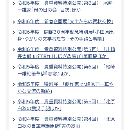
令和6年度 貴重資料特別公開（第8回） 尾崎
一雄家「母の日の会 目次」ほか
令和6年度 新春企画展「文士たちの賀状交換」
令和6年度 開館30周年記念特別展「小田原出
身・ゆかりの文学者たち―その手蹟と事績」
令和6年度 貴重資料特別公開(第7回) 「川崎
長太郎 俳句連作『しほざゐ集』自筆原稿ほか」
令和5年度 貴重資料特別公開(第6回) 「尾崎
一雄絶筆草稿『春寒』ほか」
令和5年度 特別展 「劇作家・北條秀司―華や
かな交流の軌跡」
令和5年度 貴重資料特別公開(第5回) 「北原
白秋の震災手記ほか」
令和4年度 貴重資料特別公開(第4回) 「北原
白秋の自筆童謡原稿『雲の歌』」