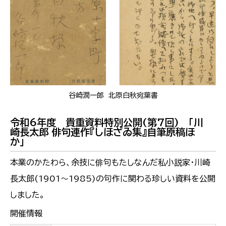
谷崎潤一郎 北原白秋宛葉書
令和6年度 貴重資料特別公開(第7回) 「川
崎長太郎 俳句連作『しほざゐ集』自筆原稿ほ
か」
本業のかたわら、余技に俳句もたしなんだ私小説家・川崎
長太郎(1901～1985)の句作に関わる珍しい資料を公開
しました。
開催情報