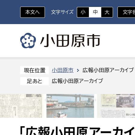
本文へ
文字サイズ
小
中
大
文字
いざというときに
対象者を選択
組織から探す
小田原市
広報小田原アーカイブ
現在位置
広報小田原アーカイブ
足あと
部に属さない室
企画部
新生児・乳幼児
休日救急外来
防
秘書室
企画政
幼稚園児・保育園児
広報広聴室
財政課
コンプライアンス推進室
資産マ
小・中学生
デジタ