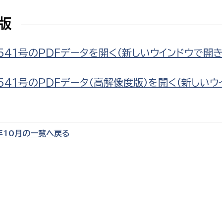
F版
541号のPDFデータを開く（新しいウインドウで開き
選挙管理委員会事務
541号のPDFデータ（高解像度版）を開く（新しいウ
務課
選挙管理委員会事務
食課
導課
年10月の一覧へ戻る
務課