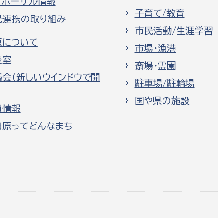
ロポーザル情報
子育て/教育
民連携の取り組み
市民活動/生涯学習
原について
市場・漁港
長室
斎場・霊園
議会（新しいウインドウで開
駐車場/駐輪場
国や県の施設
員情報
田原ってどんなまち