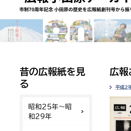
高校生・大学生など
若者
妊産婦
市民部
防災部
地域政策課
防災対
高齢者
地域安全課
昔の広報紙を見
広報
障がい者
人権・男女共同参画課
る
戸籍住民課
平成2
傷病者
昭和25年〜昭
事業者
和29年
福祉健康部
子ども
労働者