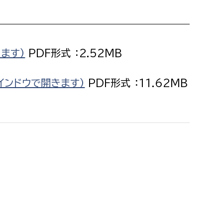
消防課
警防第1課
警防第2課
ます）
PDF形式 ：2.52MB
局
監査事務局
インドウで開きます）
PDF形式 ：11.62MB
局
監査事務局