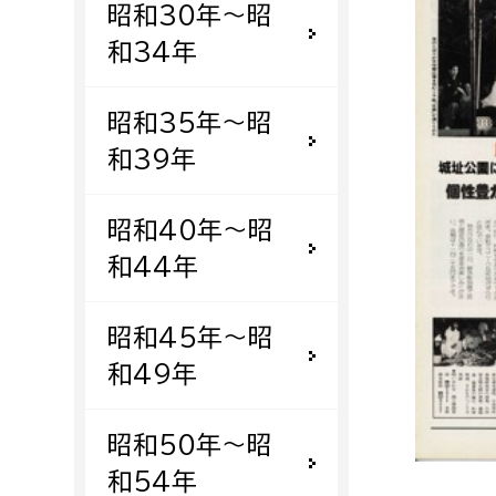
昭和30年〜昭
福祉政策課
子ども
求職者
和34年
生活援護課
子ども
高齢介護課
保育課
外国人
昭和35年〜昭
障がい福祉課
和39年
保険課
ペット
健康づくり課
昭和40年〜昭
和44年
建設部
会計管
建設政策課
出納室
昭和45年〜昭
国県事業推進課
和49年
土木管理課
道水路整備課
昭和50年〜昭
みどり公園課
和54年