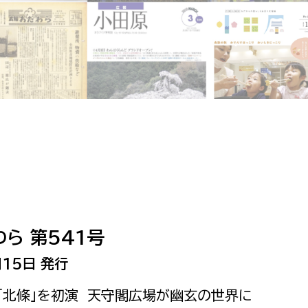
相談をしたい
支払いをしたい
働きたい
環境部
環境政策課
遊びたい
ゼロカーボン推進課
小田原のことを知りたい
環境保護課
環境事業センター
イベント・講座などに参加したい
ら 第541号
務所
まちづくりに関わりたい
15日 発行
都市部
能「北條」を初演 天守閣広場が幽玄の世界に