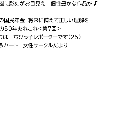
公園に彫刻がお目見え 個性豊かな作品がず
都市政策課
都市計画課
ちの国民年金 将来に備えて正しい理解を
地域交通課
原の50年あれこれ<第7回>
建築指導課
にちは ちびっ子レポーターです(25)
開発審査課
と＆ハート 女性サークルだより
ー
消防
消防総務課
課
予防課
課
警防計画課
救急課
情報司令課