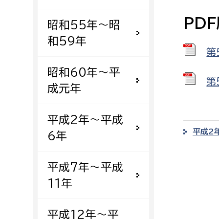
建築課
PD
昭和55年〜昭
和59年
第
上下水道局
教育部
昭和60年〜平
第
成元年
経営総務課
教育総
給排水業務課
保健給
平成2年〜平成
水道整備課
教育指
平成2
6年
下水道整備課
浄水管理課
平成7年〜平成
11年
農業委員会事務局
議会局
農業委員会事務局
議会総
平成12年〜平