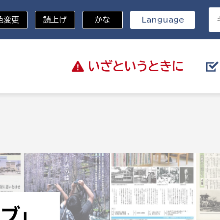
色変更
読上げ
かな
Language
いざと
いうときに
分野を選択
総務部
戸籍
災・ハザードマップ
避難場所
策課
総務課
税
職員課
ネジメント課
財産管理課
教育・子育て
ル推進課
契約検査課