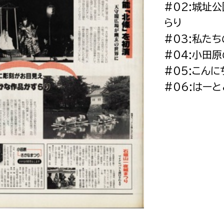
#02:城址
政策課
産業政策課
観光
らり
若者支援課
観光課
#03:私た
農政課
消防
#04:小田
水産海浜課
#05:こん
病院
#06:はー
市議会
理者
市立総合医療センタ
患者サポートセンター
病院管理局：経営管理
病院管理局：施設用度
病院管理局：医事課