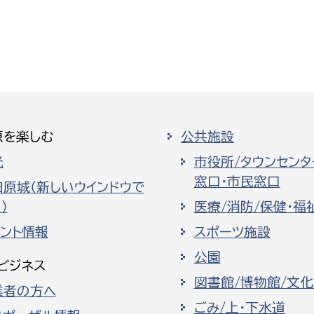
原を楽しむ
公共施設
光
市役所/タウンセンタ
窓口・市民窓口
田原城（新しいウインドウで
）
医療/消防/保健・福
ベント情報
スポーツ施設
公園
ビジネス
図書館/博物館/文
業者の方へ
ごみ/上・下水道