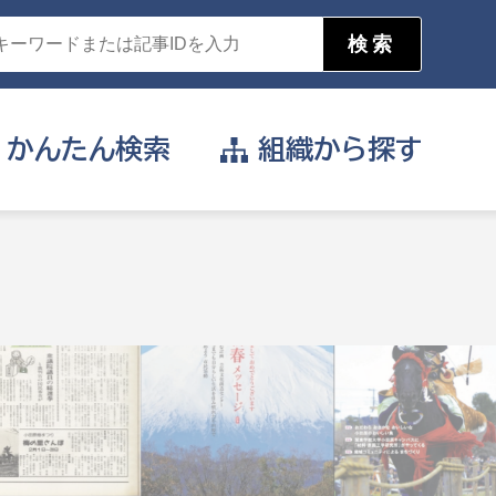
かんたん
検索
組織から
探す
目的を選択
公営事業部
支援や給付を受けたい
消防
事業課
届け出や申請をしたい
証明書がほしい