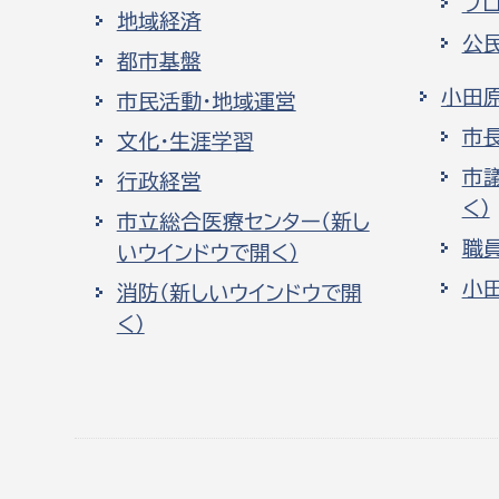
プ
地域経済
公
都市基盤
小田
市民活動・地域運営
市
文化・生涯学習
市
行政経営
く）
市立総合医療センター（新し
職
いウインドウで開く）
小
消防（新しいウインドウで開
く）