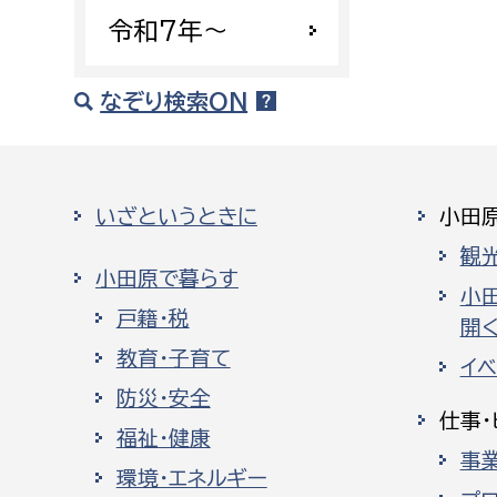
令和7年〜
なぞり検索ON
いざというときに
小田
観
小田原で暮らす
小
戸籍・税
開く
教育・子育て
イ
防災・安全
仕事・
福祉・健康
事
環境・エネルギー