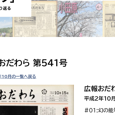
防災・安全
市税総務課
市民税課
福祉・健康
資産税課
環境・エネルギー
文化部
策課
文化政策課
地域経済
生涯学習課
おだわら 第541号
都市基盤
文化財課
図書館
年10月の一覧へ戻る
文化・生涯学習
スポーツ課
広報おだわ
小田原城総合管理事
市民活動・地域づくり
平成2年10月
若者部
経済部
#01:幻の
行政経営