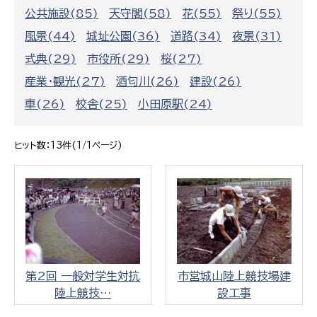
公共施設(85)
天守閣(58)
花(55)
祭り(55)
風景(44)
城址公園(36)
道路(34)
夜景(31)
式典(29)
市役所(29)
桜(27)
産業・観光(27)
酒匂川(26)
建設(26)
車(26)
校舎(25)
小田原駅(24)
ヒット数：13件(1/1ページ)
第2回 一般対学生対抗
市営城山陸上競技場建
陸上競技…
設工事