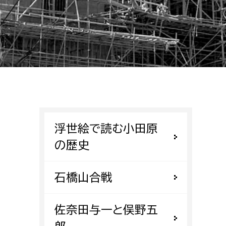
相談をしたい
支払いをしたい
働きたい
環境部
環境政策課
遊びたい
ゼロカーボン推進課
浮世絵で読む小田原
小田原のことを知りたい
環境保護課
の歴史
環境事業センター
イベント・講座などに参加したい
石橋山合戦
務所
まちづくりに関わりたい
佐奈田与一と俣野五
都市部