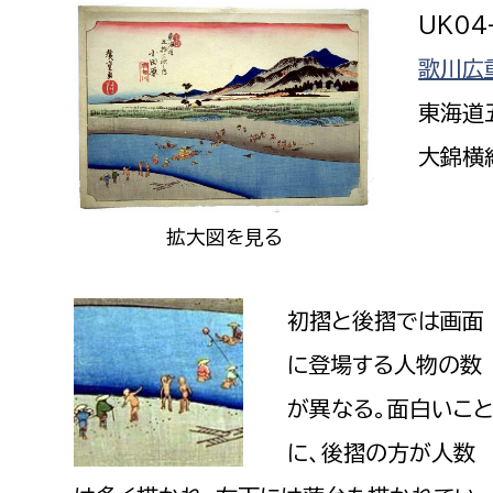
UK04
歌川広
東海道
大錦横
拡大図を見る
初摺と後摺では画面
に登場する人物の数
が異なる。面白いこ
に、後摺の方が人数