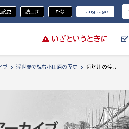
色変更
読上げ
かな
Language
いざと
いうときに
分野を選択
イブ
浮世絵で読む小田原の歴史
酒匂川の渡し
総務部
戸籍
災・ハザードマップ
避難場所
策課
総務課
税
職員課
ネジメント課
財産管理課
教育・子育て
ル推進課
契約検査課