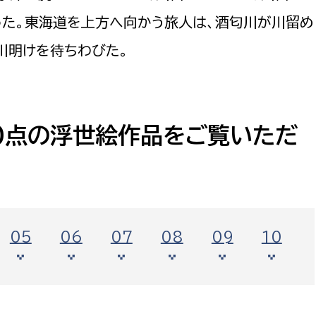
政策課
産業政策課
った。東海道を上方へ向かう旅人は、酒匂川が川留め
観光
若者支援課
観光課
川明けを待ちわびた。
農政課
消防
水産海浜課
病院
0点の浮世絵作品をご覧いただ
市議会
理者
市立総合医療センタ
患者サポートセンター
病院管理局：経営管理
05
06
07
08
09
10
病院管理局：施設用度
病院管理局：医事課