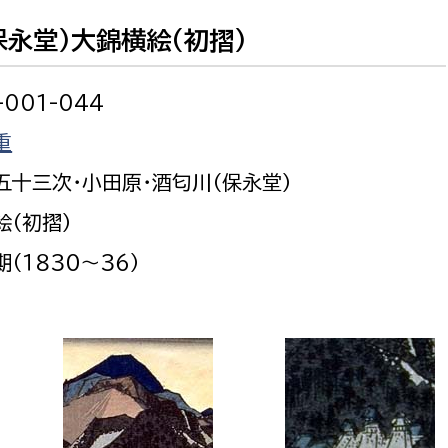
保永堂）大錦横絵（初摺）
-001-044
選挙管理委員会事務
重
五十三次・小田原・酒匂川（保永堂）
務課
選挙管理委員会事務
絵（初摺）
食課
導課
（１８３０〜３６）
務課