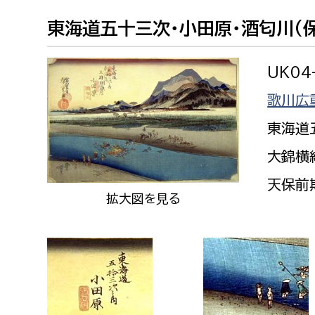
建築課
東海道五十三次・小田原・酒匂川（
UK04
上下水道局
教育部
歌川広
東海道
経営総務課
教育総
大錦横
給排水業務課
保健給
水道整備課
教育指
天保前期
拡大図を見る
下水道整備課
浄水管理課
農業委員会事務局
議会局
農業委員会事務局
議会総