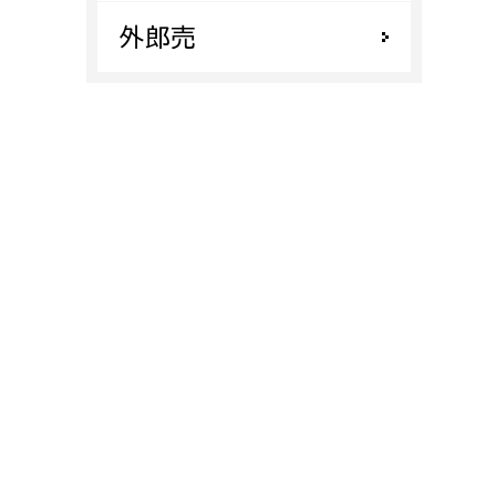
消防課
外郎売
警防第1課
警防第2課
局
監査事務局
局
監査事務局