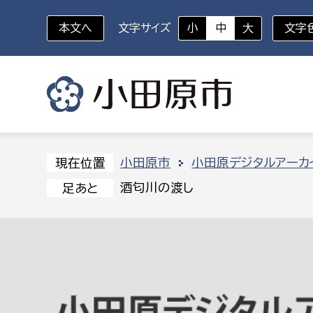
本文へ
文字サイズ
小
中
大
文字
いざというときに
対象者を選択
組織から探す
小田原市
小田原デジタルアーカ
現在位置
酒匂川の渡し
足あと
部に属さない室
企画部
新生児・乳幼児
休日救急外来
防
秘書室
企画政
幼稚園児・保育園児
広報広聴室
財政課
コンプライアンス推進室
資産マ
小・中学生
デジタ