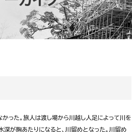
防災・安全
市税総務課
市民税課
福祉・健康
資産税課
環境・エネルギー
文化部
策課
文化政策課
地域経済
生涯学習課
都市基盤
文化財課
図書館
文化・生涯学習
スポーツ課
小田原城総合管理事
市民活動・地域づくり
なかった。旅人は渡し場から川越し人足によって川を
若者部
経済部
行政経営
水深が胸あたりになると、川留めとなった。川留め