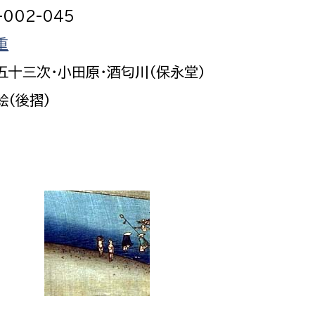
-002-045
重
五十三次・小田原・酒匂川（保永堂）
絵（後摺）
と