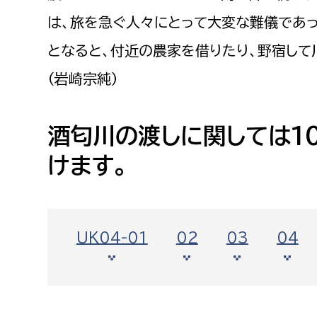
福祉政策課
子ども
は、旅を急ぐ人々にとって大変な難儀であ
求職者
生活援護課
子ども
となると、付近の農家を借りたり、野宿して
高齢介護課
保育課
外国人
（岩崎宗純）
障がい福祉課
保険課
ペット
酒匂川の渡しに関しては1
健康づくり課
けます。
建設部
会計管
建設政策課
出納室
国県事業推進課
UK04-01
02
03
04
土木管理課
道水路整備課
みどり公園課