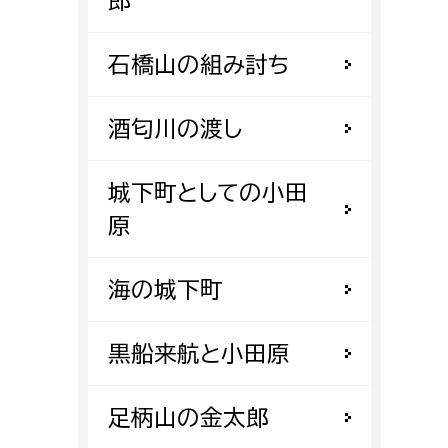
郎
都市政策課
都市計画課
石橋山の組み討ち
地域交通課
建築指導課
酒匂川の渡し
開発審査課
城下町としての小田
原
ー
消防
海の城下町
消防総務課
課
予防課
黒船来航と小田原
課
警防計画課
救急課
足柄山の金太郎
情報司令課