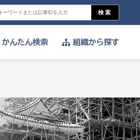
かんたん
検索
組織から
探す
目的を選択
公営事業部
支援や給付を受けたい
消防
事業課
届け出や申請をしたい
証明書がほしい