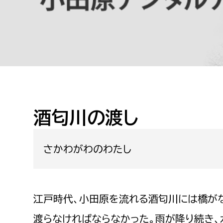
高校生・大学生など
若者
妊産婦
市民部
防災部
地域政策課
防災対
高齢者
地域安全課
酒匂川の渡し
障がい者
人権・男女共同参画課
戸籍住民課
さかわがわのわたし
傷病者
事業者
江戸時代、小田原を流れる酒匂川には橋が
福祉健康部
子ども
労働者
渡らなければならなかった。雨が降り続き、