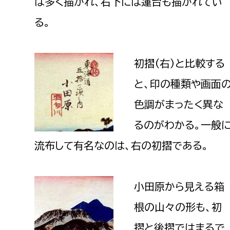
は多く描かれ、右下には蓮台も描かれてい
る。
初摺（右）と比較する
と、印の種類や画面
色調がまったく異な
るのがわかる。一般
流布して有名なのは、右の初摺である。
小田原から見える箱
根の山々の形も、初
摺と後摺ではまるで