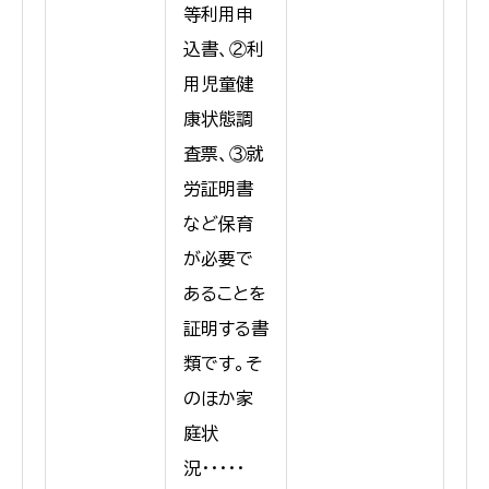
等利用申
込書、②利
用児童健
康状態調
査票、③就
労証明書
など保育
が必要で
あることを
証明する書
類です。そ
のほか家
庭状
況・・・・・