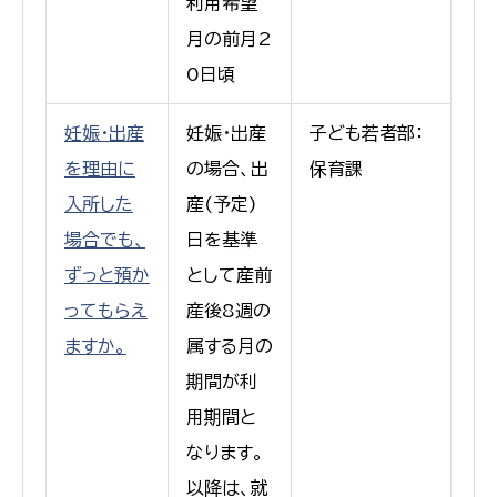
利用希望
月の前月2
0日頃
妊娠・出産
妊娠・出産
子ども若者部：
を理由に
の場合、出
保育課
入所した
産(予定)
場合でも、
日を基準
ずっと預か
として産前
ってもらえ
産後8週の
ますか。
属する月の
期間が利
用期間と
なります。
以降は、就