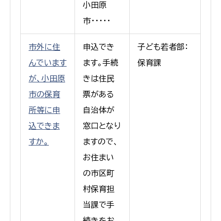
小田原
市・・・・・
市外に住
申込でき
子ども若者部：
んでいます
ます。手続
保育課
が、小田原
きは住民
市の保育
票がある
所等に申
自治体が
込できま
窓口となり
すか。
ますので、
お住まい
の市区町
村保育担
当課で手
続きをお