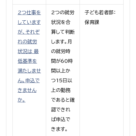
2つ仕事を
2つの就労
子ども若者部：
しています
状況を合
保育課
が、それぞ
算して判断
れの就労
します。月
状況は 最
の就労時
低基準を
間が60時
満たしませ
間以上か
ん。申込で
つ15日以
きません
上の勤務
か。
であると確
認できれ
ば申込で
きます。