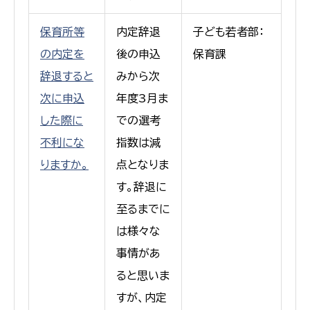
保育所等
内定辞退
子ども若者部：
の内定を
後の申込
保育課
辞退すると
みから次
次に申込
年度3月ま
した際に
での選考
不利にな
指数は減
りますか。
点となりま
す。辞退に
至るまでに
は様々な
事情があ
ると思いま
すが、内定