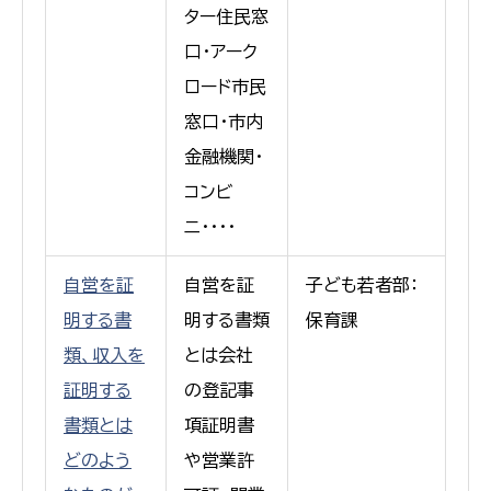
ター住民窓
口・アーク
ロード市民
窓口・市内
金融機関・
コンビ
ニ・・・・
自営を証
自営を証
子ども若者部：
明する書
明する書類
保育課
類、収入を
とは会社
証明する
の登記事
書類とは
項証明書
どのよう
や営業許