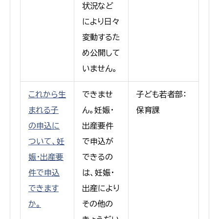
状況など
により日々
変動するた
め公開して
いません。
これから生
できませ
子ども若者部：
まれる子
ん。妊娠・
保育課
の申込に
出産要件
ついて、妊
で申込が
娠・出産要
できるの
件で申込
は、妊娠・
できます
出産により
か。
その他の