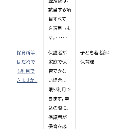
整指数は、
該当する項
目すべて
を適用しま
す。・・・・・
保育所等
保護者が
子ども若者部：
はだれで
家庭で保
保育課
も利用で
育できな
きますか。
い場合に
限り利用で
きます。申
込の際に、
保護者が
保育を必