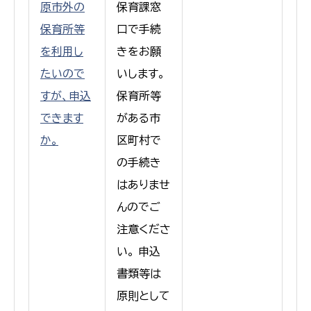
原市外の
保育課窓
保育所等
口で手続
を利用し
きをお願
たいので
いします。
すが、申込
保育所等
できます
がある市
か。
区町村で
の手続き
はありませ
んのでご
注意くださ
い。 申込
書類等は
原則として