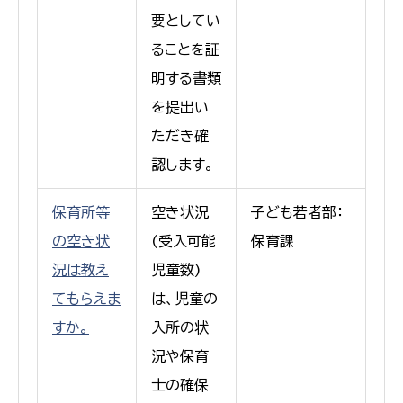
要としてい
ることを証
明する書類
を提出い
ただき確
認します。
保育所等
空き状況
子ども若者部：
の空き状
(受入可能
保育課
況は教え
児童数)
てもらえま
は、児童の
すか。
入所の状
況や保育
士の確保