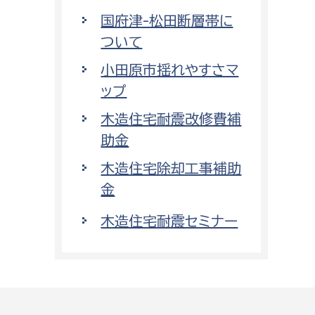
国府津-松田断層帯に
ついて
小田原市揺れやすさマ
ップ
木造住宅耐震改修費補
助金
木造住宅除却工事補助
金
木造住宅耐震セミナー