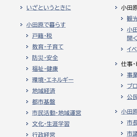
いざというときに
小田
観
小田原で暮らす
小
戸籍・税
開く
教育・子育て
イ
防災・安全
仕事・
福祉・健康
事
環境・エネルギー
プ
地域経済
公
都市基盤
小田
市民活動・地域運営
市
文化・生涯学習
市
行政経営