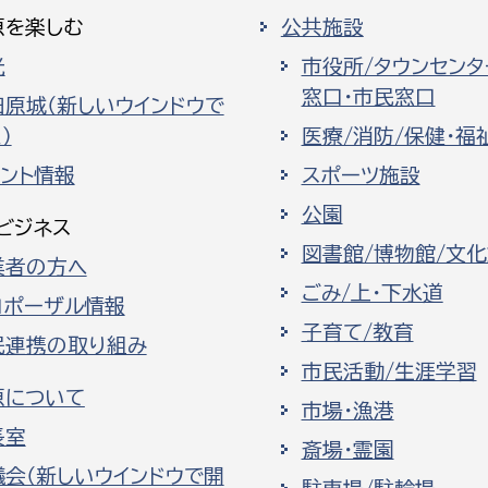
原を楽しむ
公共施設
光
市役所/タウンセンタ
窓口・市民窓口
田原城（新しいウインドウで
）
医療/消防/保健・福
ベント情報
スポーツ施設
公園
ビジネス
図書館/博物館/文
業者の方へ
ごみ/上・下水道
ロポーザル情報
子育て/教育
民連携の取り組み
市民活動/生涯学習
原について
市場・漁港
長室
斎場・霊園
議会（新しいウインドウで開