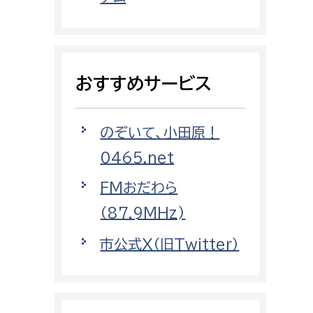
都市政策課
都市計画課
地域交通課
おすすめサービス
建築指導課
開発審査課
のぞいて、小田原！
0465.net
ー
消防
FMおだわら
消防総務課
（87.9MHz)
課
予防課
市公式X（旧Twitter）
課
警防計画課
救急課
情報司令課