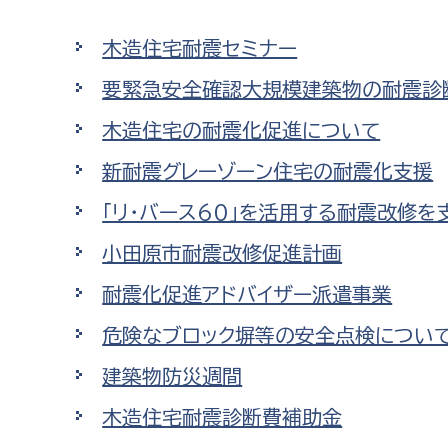
高校生・大学生など
木造住宅耐震セミナー
若者
要緊急安全確認大規模建築物の耐震診
木造住宅の耐震化促進について
妊産婦
市民部
防災部
新耐震グレーゾーン住宅の耐震化支援
地域政策課
防災対
高齢者
「リ・バース60」を活用する耐震改修
地域安全課
小田原市耐震改修促進計画
障がい者
人権・男女共同参画課
耐震化促進アドバイザー派遣事業
戸籍住民課
傷病者
危険なブロック塀等の安全点検につい
事業者
建築物防災週間
福祉健康部
子ども
木造住宅耐震診断費補助金
労働者