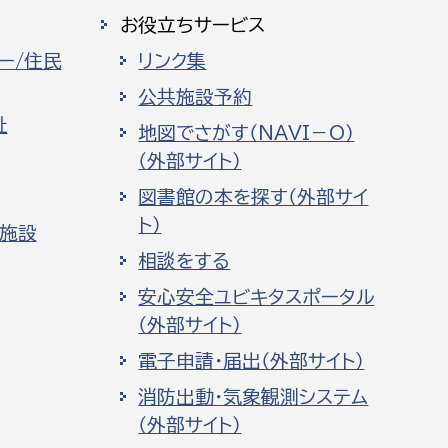
お役立ちサービス
ー/住民
リンク集
公共施設予約
祉
地図でさがす（NAVI－O）
（外部サイト）
図書館の本を探す（外部サイ
ト）
化施設
相談をする
安心安全ユビキタスポータル
（外部サイト）
電子申請・届出（外部サイト）
消防出動・気象観測システム
（外部サイト）