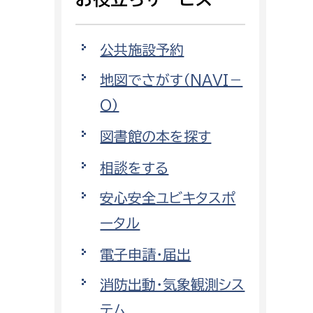
相談をしたい
公共施設予約
支払いをしたい
地図でさがす（NAVI－
働きたい
環境部
O）
環境政策課
図書館の本を探す
遊びたい
ゼロカーボン推進課
相談をする
小田原のことを知りたい
環境保護課
安心安全ユビキタスポ
環境事業センター
イベント・講座などに参加したい
ータル
電子申請・届出
務所
まちづくりに関わりたい
消防出動・気象観測シス
都市部
テム