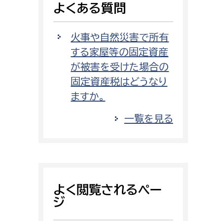
よくある質問
消防課
警防第1課
火事や自然災害で所有
警防第2課
する家屋等の固定資産
が被害を受けた場合の
局
監査事務局
固定資産税はどうなり
局
監査事務局
ますか。
一覧を見る
よく閲覧されるペー
ジ