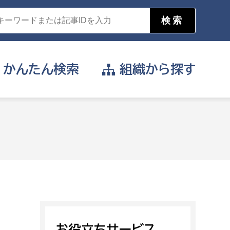
かんたん
検索
組織から
探す
目的を選択
公営事業部
支援や給付を受けたい
消防
事業課
届け出や申請をしたい
証明書がほしい
お役立ちサービス