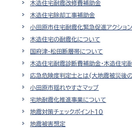
木造住宅耐震改修費補助金
福祉政策課
子ども
求職者
木造住宅除却工事補助金
生活援護課
子ども
高齢介護課
保育課
小田原市住宅耐震化緊急促進アクショ
外国人
障がい福祉課
木造住宅の耐震化について
保険課
ペット
国府津-松田断層帯について
健康づくり課
木造住宅耐震診断費補助金・木造住宅
建設部
会計管
応急危険度判定士とは(大地震被災後
建設政策課
出納室
小田原市揺れやすさマップ
国県事業推進課
宅地耐震化推進事業について
土木管理課
地震対策チェックポイント10
道水路整備課
地震被害想定
みどり公園課