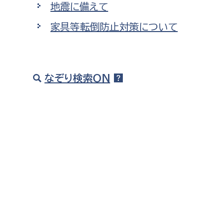
地震に備えて
建築課
家具等転倒防止対策について
上下水道局
教育部
なぞり検索ON
経営総務課
教育総
給排水業務課
保健給
水道整備課
教育指
下水道整備課
浄水管理課
農業委員会事務局
議会局
農業委員会事務局
議会総