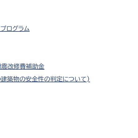
政策課
産業政策課
観光
若者支援課
観光課
農政課
ンプログラム
消防
水産海浜課
病院
耐震改修費補助金
市議会
理者
市立総合医療センタ
の建築物の安全性の判定について)
患者サポートセンター
病院管理局：経営管理
病院管理局：施設用度
病院管理局：医事課