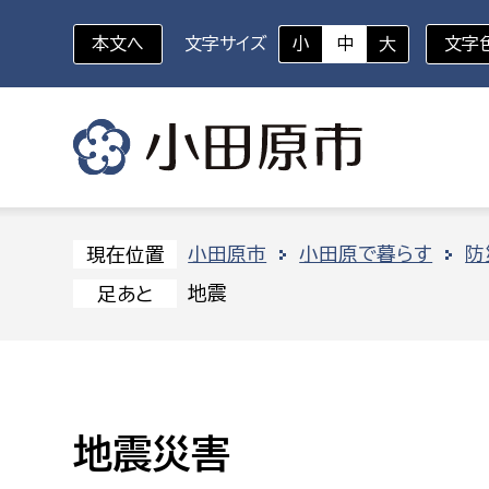
本文へ
文字サイズ
小
中
大
文字
いざというときに
対象者を選択
組織から探す
小田原市
小田原で暮らす
防
現在位置
地震
足あと
部に属さない室
企画部
新生児・乳幼児
休日救急外来
防
秘書室
企画政
幼稚園児・保育園児
広報広聴室
財政課
コンプライアンス推進室
資産マ
地震災害
小・中学生
デジタ