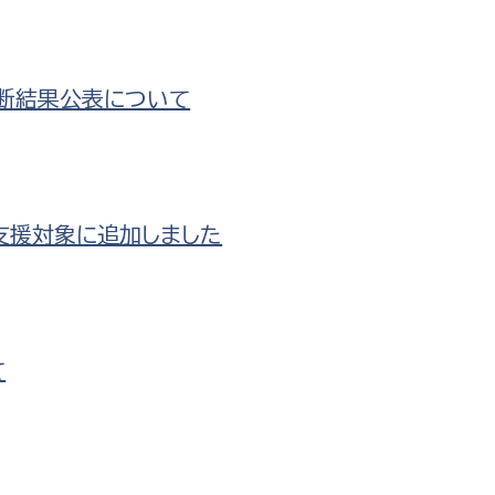
防災・安全
市税総務課
市民税課
福祉・健康
断結果公表について
資産税課
環境・エネルギー
文化部
策課
文化政策課
地域経済
を支援対象に追加しました
生涯学習課
都市基盤
文化財課
図書館
文化・生涯学習
スポーツ課
て
小田原城総合管理事
市民活動・地域づくり
若者部
経済部
行政経営