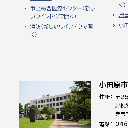
く）
市立総合医療センター（新し
職
いウインドウで開く）
小
消防（新しいウインドウで開
く）
小田原市
住所
〒2
郵便
きま
電話
046