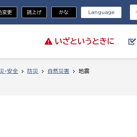
色変更
読上げ
かな
Language
いざと
いうときに
分野を選択
災・安全
防災
自然災害
地震
総務部
戸籍
災・ハザードマップ
避難場所
策課
総務課
税
職員課
ネジメント課
財産管理課
教育・子育て
ル推進課
契約検査課