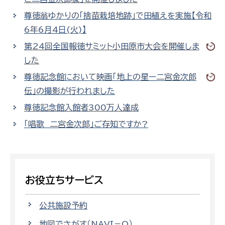
尊徳翁ゆかりの「捨苗栽培地跡」で田植えを実施【令和
6年6月4日(火)】
第24回全国報徳サミット小田原市大会を開催しま
した
尊徳記念館において映画「地上の星ー二宮金次郎
伝」の撮影が行われました
尊徳記念館入館者300万人達成
「唱歌 二宮金次郎」ご存知ですか?
お役立ちサービス
公共施設予約
地図でさがす（NAVI－O）