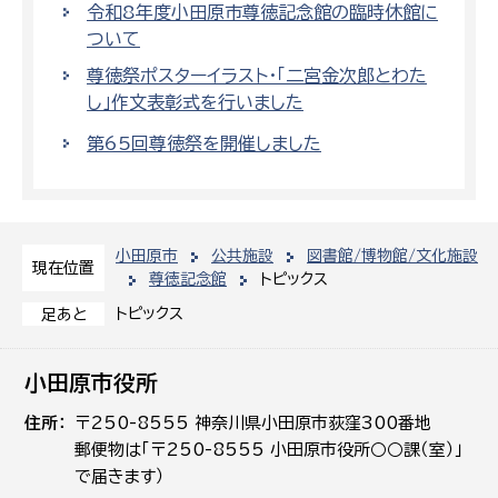
令和8年度小田原市尊徳記念館の臨時休館に
ついて
尊徳祭ポスターイラスト・「二宮金次郎とわた
し」作文表彰式を行いました
第65回尊徳祭を開催しました
小田原市
公共施設
図書館/博物館/文化施設
現在位置
尊徳記念館
トピックス
トピックス
足あと
小田原市役所
住所
〒250-8555 神奈川県小田原市荻窪300番地
郵便物は「〒250-8555 小田原市役所○○課（室）」
で届きます）