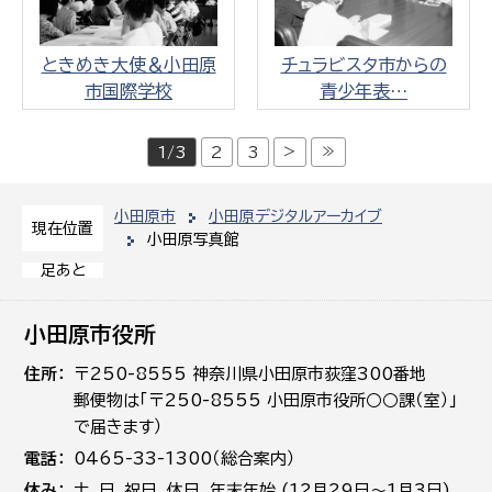
ときめき大使＆小田原
チュラビスタ市からの
市国際学校
青少年表…
>
≫
1/3
2
3
小田原市
小田原デジタルアーカイブ
現在位置
小田原写真館
足あと
小田原市役所
住所
〒250-8555 神奈川県小田原市荻窪300番地
郵便物は「〒250-8555 小田原市役所○○課（室）」
で届きます）
電話
0465-33-1300（総合案内）
休み
土､日､祝日、休日、年末年始 (12月29日～1月3日)