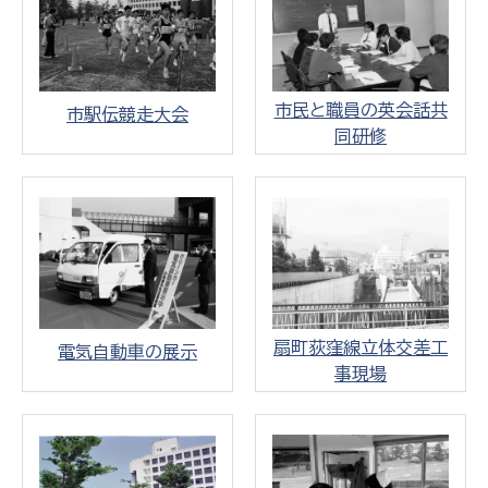
市民と職員の英会話共
市駅伝競走大会
同研修
扇町荻窪線立体交差工
電気自動車の展示
事現場