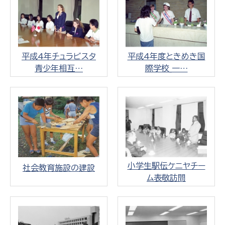
平成4年チュラビスタ
平成4年度ときめき国
青少年相互…
際学校_一…
小学生駅伝ケニヤチー
社会教育施設の建設
ム表敬訪問