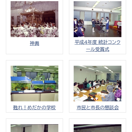
平成4年度_統計コンク
神輿
ール受賞式
甦れ！めだかの学校
市民と市長の懇談会