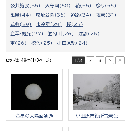
公共施設(85)
天守閣(58)
花(55)
祭り(55)
風景(44)
城址公園(36)
道路(34)
夜景(31)
式典(29)
市役所(29)
桜(27)
産業・観光(27)
酒匂川(26)
建設(26)
車(26)
校舎(25)
小田原駅(24)
>
≫
ヒット数：48件(1/3ページ)
1/3
2
3
金星の太陽面通過
小田原市役所雪景色