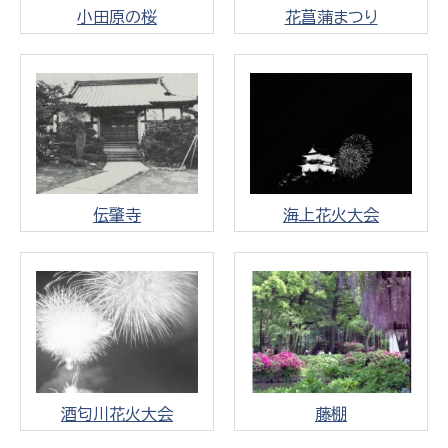
小田原の桜
花菖蒲まつり
伝肇寺
海上花火大会
酒匂川花火大会
藤棚