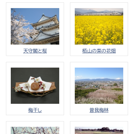
天守閣と桜
栢山の菜の花畑
梅干し
曽我梅林