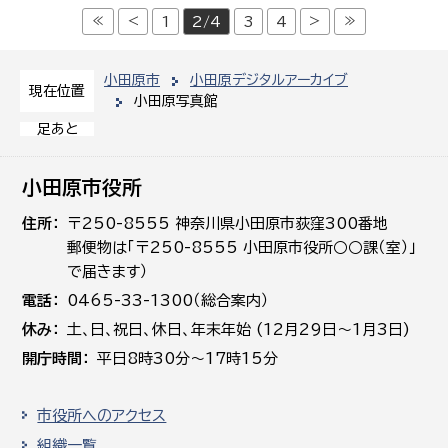
≪
<
>
≫
1
2/4
3
4
小田原市
小田原デジタルアーカイブ
現在位置
小田原写真館
足あと
小田原市役所
住所
〒250-8555 神奈川県小田原市荻窪300番地
郵便物は「〒250-8555 小田原市役所○○課（室）」
で届きます）
電話
0465-33-1300（総合案内）
休み
土､日､祝日、休日、年末年始 (12月29日～1月3日)
開庁時間
平日8時30分～17時15分
市役所へのアクセス
組織一覧