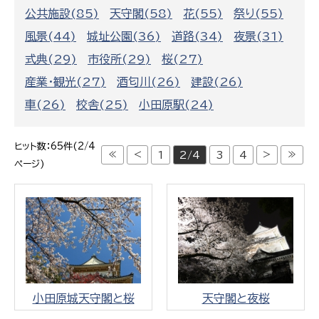
公共施設(85)
天守閣(58)
花(55)
祭り(55)
風景(44)
城址公園(36)
道路(34)
夜景(31)
式典(29)
市役所(29)
桜(27)
産業・観光(27)
酒匂川(26)
建設(26)
車(26)
校舎(25)
小田原駅(24)
ヒット数：65件(2/4
≪
<
>
≫
1
2/4
3
4
ページ)
小田原城天守閣と桜
天守閣と夜桜