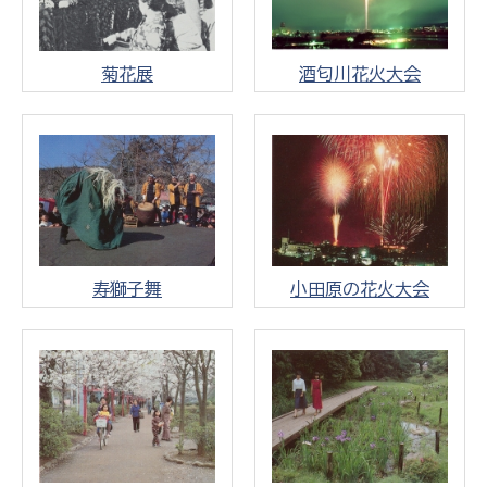
菊花展
酒匂川花火大会
寿獅子舞
小田原の花火大会