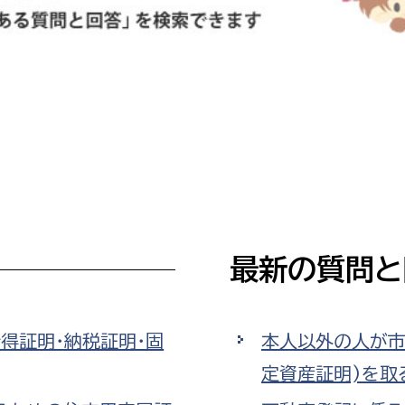
防災・安全
市税総務課
市民税課
福祉・健康
資産税課
環境・エネルギー
文化部
策課
文化政策課
地域経済
生涯学習課
都市基盤
文化財課
最新の質問と
図書館
文化・生涯学習
スポーツ課
小田原城総合管理事
市民活動・地域づくり
得証明・納税証明・固
本人以外の人が市
定資産証明)を取
若者部
経済部
行政経営