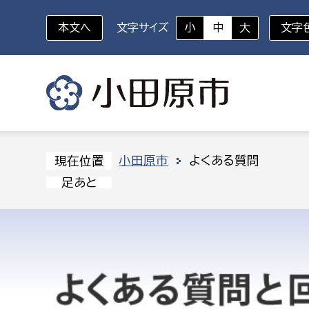
本文へ
文字サイズ
小
中
大
文字
いざというときに
対象者を選択
組織から探す
小田原市
よくある質問
現在位置
足あと
部に属さない室
企画部
新生児・乳幼児
休日救急外来
防
秘書室
企画政
幼稚園児・保育園児
広報広聴室
財政課
コンプライアンス推進室
資産マ
小・中学生
デジタ