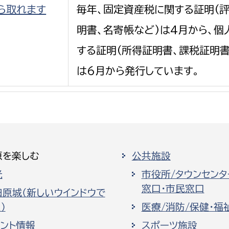
ら取れます
毎年、固定資産税に関する証明(
明書、名寄帳など)は4月から、
する証明(所得証明書、課税証明書
は6月から発行しています。
原を楽しむ
公共施設
光
市役所/タウンセンタ
窓口・市民窓口
田原城（新しいウインドウで
）
医療/消防/保健・福
ベント情報
スポーツ施設