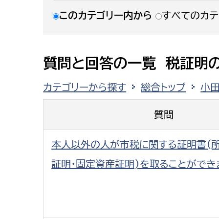
建築課
このカテゴリー内から
すべてのカテ
質問と回答の一覧 税証明
上下水道局
教育部
カテゴリーから探す
総合トップ
小
経営総務課
教育総
給排水業務課
保健給
質問
水道整備課
教育指
本人以外の人が市税に関する証明書(所
下水道整備課
浄水管理課
証明・固定資産証明)を取ることができ
農業委員会事務局
議会局
農業委員会事務局
議会総