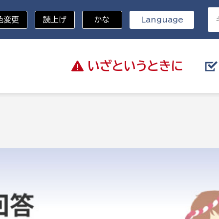
色変更
読上げ
かな
Language
いざと
いうときに
分野を選択
総務部
戸籍
災・ハザードマップ
避難場所
策課
総務課
税
職員課
ネジメント課
財産管理課
教育・子育て
ル推進課
契約検査課