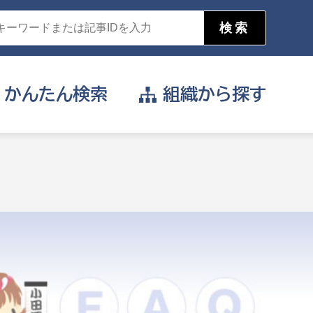
かんたん
検索
組織から
探す
目的を選択
公営事業部
支援や給付を受けたい
消防
事業課
届け出や申請をしたい
証明書がほしい