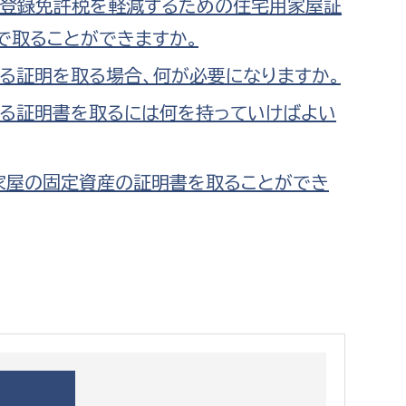
登録免許税を軽減するための住宅用家屋証
都市政策課
で取ることができますか。
都市計画課
る証明を取る場合、何が必要になりますか。
地域交通課
建築指導課
る証明書を取るには何を持っていけばよい
開発審査課
家屋の固定資産の証明書を取ることができ
ー
消防
消防総務課
課
予防課
課
警防計画課
救急課
情報司令課