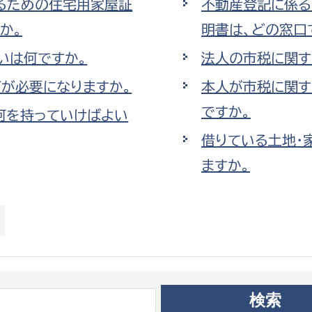
るための住宅用家屋証
不動産登記に係る
政策課
産業政策課
か。
明書は、どの窓口
観光
若者支援課
観光課
いは何ですか。
法人の市税に関す
農政課
消防
水産海浜課
が必要になりますか。
本人が市税に関す
ですか。
病院
何を持っていけばよい
借りている土地・
市議会
ますか。
理者
市立総合医療センタ
患者サポートセンター
病院管理局：経営管理
病院管理局：施設用度
病院管理局：医事課