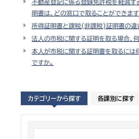
不動産登記に係る登録免許税を軽減す
福祉政策課
子ども
明書は、どの窓口で取ることができます
求職者
生活援護課
子ども
所得証明書と課税(非課税)証明書の違
高齢介護課
保育課
外国人
障がい福祉課
法人の市税に関する証明を取る場合、何
保険課
ペット
本人が市税に関する証明書を取るには
健康づくり課
ですか。
建設部
会計管
建設政策課
出納室
カテゴリーから探す
各課別に探す
国県事業推進課
土木管理課
道水路整備課
みどり公園課