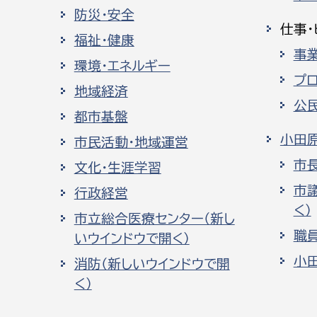
防災・安全
仕事・
福祉・健康
事
環境・エネルギー
プ
地域経済
公
都市基盤
小田
市民活動・地域運営
市
文化・生涯学習
市
行政経営
く）
市立総合医療センター（新し
職
いウインドウで開く）
小
消防（新しいウインドウで開
く）