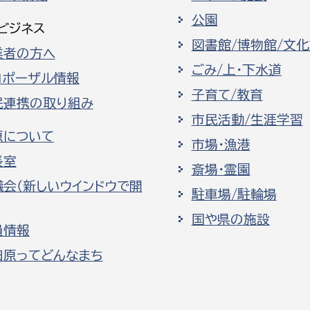
公園
ビジネス
図書館/博物館/文
業者の方へ
ごみ/上・下水道
ロポーザル情報
子育て/教育
民連携の取り組み
市民活動/生涯学習
原について
市場・漁港
長室
斎場・霊園
議会（新しいウインドウで開
駐車場/駐輪場
国や県の施設
員情報
田原ってどんなまち