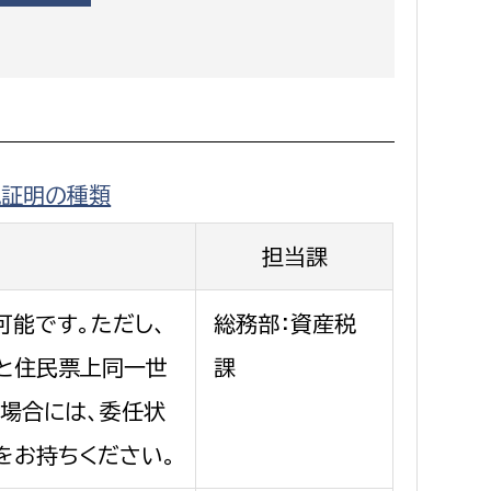
消防課
警防第1課
警防第2課
局
監査事務局
税証明の種類
局
監査事務局
担当課
可能です。ただし、
総務部：資産税
と住民票上同一世
課
場合には、委任状
をお持ちください。