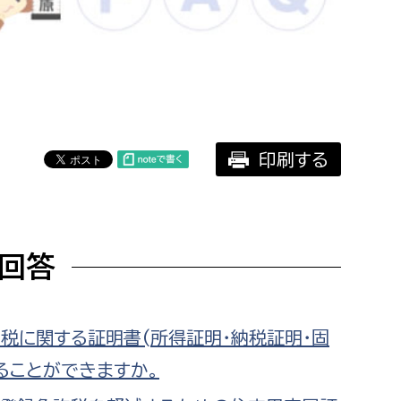
相談をしたい
支払いをしたい
働きたい
環境部
印刷する
環境政策課
遊びたい
ゼロカーボン推進課
小田原のことを知りたい
環境保護課
回答
環境事業センター
イベント・講座などに参加したい
務所
まちづくりに関わりたい
税に関する証明書(所得証明・納税証明・固
ることができますか。
都市部