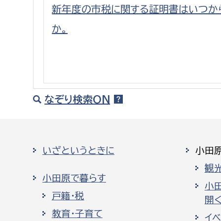
新年度の市税に関する証明書はいつか
か。
なぞり検索ON
いざというときに
小田
観
小田原で暮らす
小
戸籍・税
開く
教育・子育て
イ