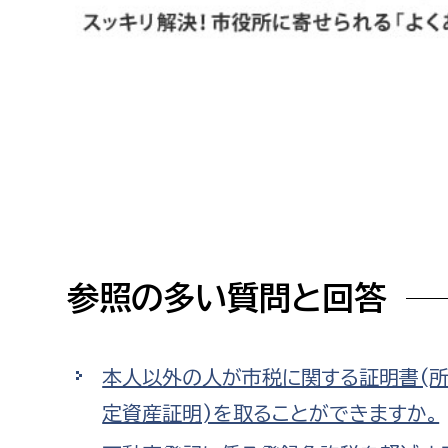
高校生・大学生など
若者
妊産婦
市民部
防災部
地域政策課
防災対
高齢者
地域安全課
障がい者
人権・男女共同参画課
参照の多い質問と回答
戸籍住民課
傷病者
事業者
本人以外の人が市税に関する証明書(所
定資産証明)を取ることができますか。
福祉健康部
子ども
労働者