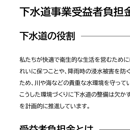
高校生・大学生など
下水道事業受益者負担
若者
下水道の役割
妊産婦
市民部
防災部
地域政策課
防災対
高齢者
私たちが快適で衛生的な生活を営むために
地域安全課
れいに保つことや、降雨時の浸水被害を防
障がい者
人権・男女共同参画課
ため、川や海などの貴重な水環境を守って
戸籍住民課
傷病者
こうした環境づくりに下水道の整備は欠か
を計画的に推進しています。
事業者
福祉健康部
子ども
労働者
受益者負担金とは