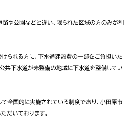
政策課
産業政策課
観光
若者支援課
観光課
道路や公園などと違い、限られた区域の方のみが利
農政課
消防
水産海浜課
病院
受けられる方に、下水道建設費の一部をご負担いた
市議会
、公共下水道が未整備の地域に下水道を整備してい
理者
市立総合医療センタ
患者サポートセンター
病院管理局：経営管理
して全国的に実施されている制度であり、小田原市
病院管理局：施設用度
病院管理局：医事課
ただいております。