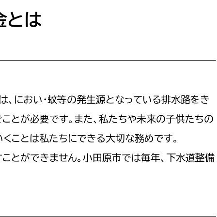
防災・安全
市税総務課
金とは
市民税課
福祉・健康
資産税課
環境・エネルギー
文化部
策課
文化政策課
地域経済
は、におい・蚊等の発生源となっている排水路をき
生涯学習課
ぐことが必要です。また、私たちや未来の子供たちの
都市基盤
文化財課
いくことは私たちにできる大切な務めです。
図書館
文化・生涯学習
すことができません。小田原市では毎年、下水道整備
スポーツ課
小田原城総合管理事
市民活動・地域づくり
若者部
経済部
行政経営