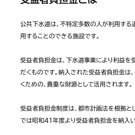
福祉政策課
子ども
求職者
生活援護課
子ども
公共下水道は、不特定多数の人が利用する
高齢介護課
保育課
外国人
用することのできる施設です。
障がい福祉課
保険課
ペット
健康づくり課
受益者負担金は、下水道事業により利益を
だくものです。納入された受益者負担金は
建設部
会計管
くための、貴重な財源として活用されます。
建設政策課
出納室
国県事業推進課
受益者負担金制度は、都市計画法を根拠と
土木管理課
道水路整備課
では昭和41年度より受益者負担金を納入い
みどり公園課