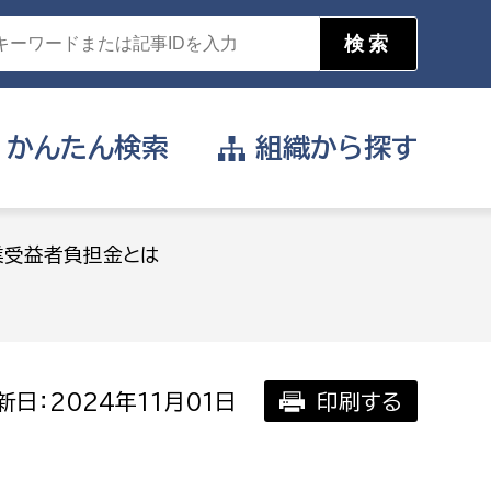
かんたん
検索
組織から
探す
目的を選択
業受益者負担金とは
公営事業部
支援や給付を受けたい
消防
事業課
届け出や申請をしたい
新日：2024年11月01日
印刷する
証明書がほしい