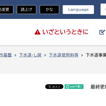
色変更
読上げ
かな
Language
いざと
いうときに
分野を選択
市基盤
下水道・し尿
下水道使用料等
下水道事
総務部
戸籍
災・ハザードマップ
避難場所
策課
総務課
税
職員課
最終更
ネジメント課
財産管理課
教育・子育て
ル推進課
契約検査課