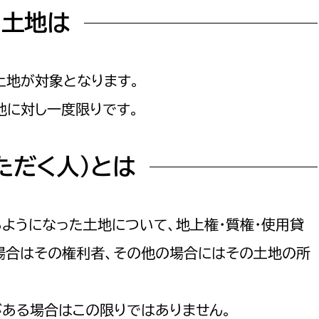
る土地は
土地が対象となります。
選挙管理委員会事務
地に対し一度限りです。
務課
選挙管理委員会事務
食課
ただく人）とは
導課
ようになった土地について、地上権・質権・使用貸
場合はその権利者、その他の場合にはその土地の所
務課
がある場合はこの限りではありません。