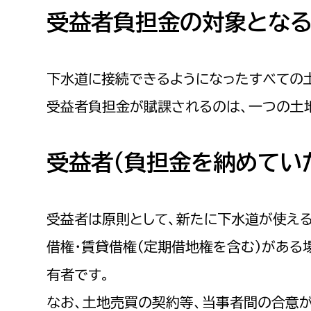
建築課
受益者負担金の対象とな
下水道に接続できるようになったすべての
上下水道局
教育部
受益者負担金が賦課されるのは、一つの土
経営総務課
教育総
給排水業務課
保健給
受益者（負担金を納めてい
水道整備課
教育指
下水道整備課
受益者は原則として、新たに下水道が使える
浄水管理課
借権・賃貸借権（定期借地権を含む）がある
農業委員会事務局
議会局
有者です。
農業委員会事務局
議会総
なお、土地売買の契約等、当事者間の合意