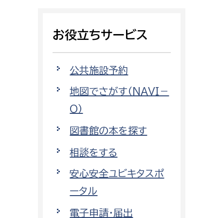
相談をしたい
お役立ちサービス
支払いをしたい
働きたい
環境部
公共施設予約
地図でさがす（NAVI－
環境政策課
遊びたい
O）
ゼロカーボン推進課
小田原のことを知りたい
環境保護課
図書館の本を探す
環境事業センター
相談をする
イベント・講座などに参加したい
安心安全ユビキタスポ
務所
まちづくりに関わりたい
ータル
都市部
電子申請・届出