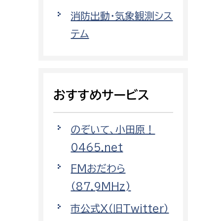
都市政策課
消防出動・気象観測シス
都市計画課
テム
地域交通課
建築指導課
開発審査課
おすすめサービス
ー
消防
のぞいて、小田原！
消防総務課
0465.net
課
予防課
FMおだわら
課
警防計画課
（87.9MHz)
救急課
市公式X（旧Twitter）
情報司令課