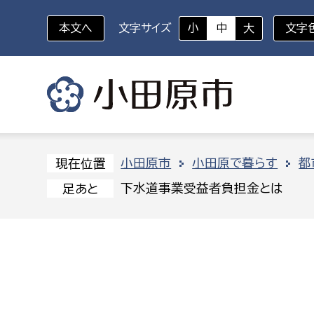
本文へ
文字サイズ
小
中
大
文字
いざというときに
対象者を選択
組織から探す
小田原市
小田原で暮らす
都
現在位置
下水道事業受益者負担金とは
足あと
部に属さない室
企画部
新生児・乳幼児
休日救急外来
防
秘書室
企画政
幼稚園児・保育園児
広報広聴室
財政課
コンプライアンス推進室
資産マ
小・中学生
デジタ