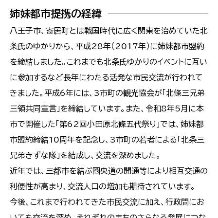
姉妹都市提携の経緯
八王子市、
寄居町とは戦国時代に広く関東を治めていた北
条氏のゆかりから、
平成28年（2017年）
に姉妹都市盟約
を締結しました。これまでも北条氏ゆかりのイベントに互い
に参加するなど長年にわたる活発な市民交流が行われて
きました。平成6年には、3市町の観光協会が「北條三兄弟
三領共同宣言」を締結しています。また、令和8年5月に本
市で開催した「第62回小田原北條五代祭り」では、姉妹都
市盟約締結10周年を記念し、3市町の若者による「北条三
兄弟きずな隊」を結成し、交流を深めました。
近年では、三都市を結ぶ圏央道の開通等により相互交通の
利便性が高まり、交流人口の増加も期待されています。
今後、これまで行われてきた市民交流に加え、行政間にお
いても交流を深め、それぞれのまちのさらなる発展につな