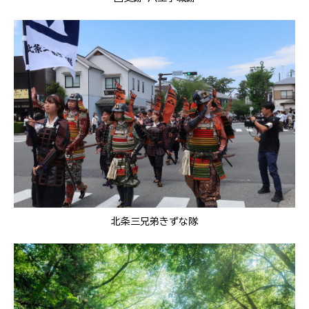
北条三兄弟きずな隊