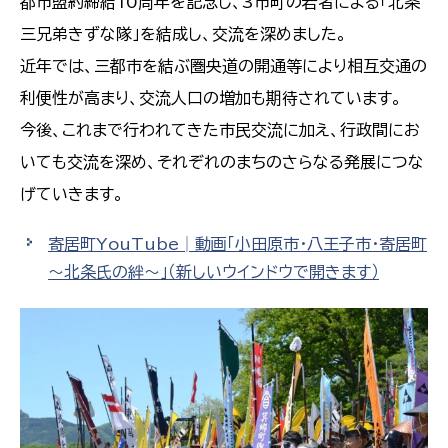
都市盟約締結10周年を記念し、3市町の若者による「北条
三兄弟きずな隊」を結成し、交流を深めました。
近年では、三都市を結ぶ圏央道の開通等により相互交通の
利便性が高まり、交流人口の増加も期待されています。
今後、これまで行われてきた市民交流に加え、行政間にお
いても交流を深め、それぞれのまちのさらなる発展につな
げていきます。
寄居町YouTube│動画「小田原市・八王子市・寄居町
～北条氏の絆～」
（新しいウインドウで開きます）