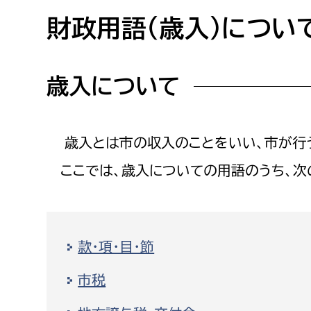
高校生・大学生など
財政用語（歳入）につい
若者
歳入について
妊産婦
市民部
防災部
地域政策課
防災対
高齢者
歳入とは市の収入のことをいい、市が行う
地域安全課
ここでは、歳入についての用語のうち、次
障がい者
人権・男女共同参画課
戸籍住民課
傷病者
款・項・目・節
事業者
市税
福祉健康部
子ども
労働者