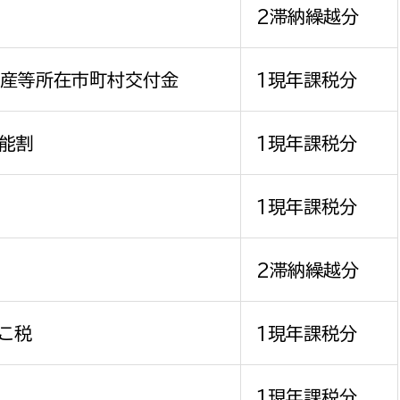
2滞納繰越分
資産等所在市町村交付金
1現年課税分
性能割
1現年課税分
割
1現年課税分
2滞納繰越分
こ税
1現年課税分
1現年課税分