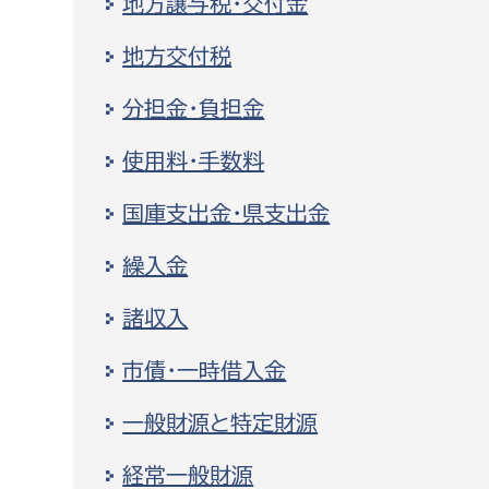
地方譲与税・交付金
福祉政策課
子ども
求職者
地方交付税
生活援護課
子ども
高齢介護課
保育課
分担金・負担金
外国人
障がい福祉課
使用料・手数料
保険課
ペット
健康づくり課
国庫支出金・県支出金
建設部
会計管
繰入金
諸収入
建設政策課
出納室
国県事業推進課
市債・一時借入金
土木管理課
一般財源と特定財源
道水路整備課
みどり公園課
経常一般財源