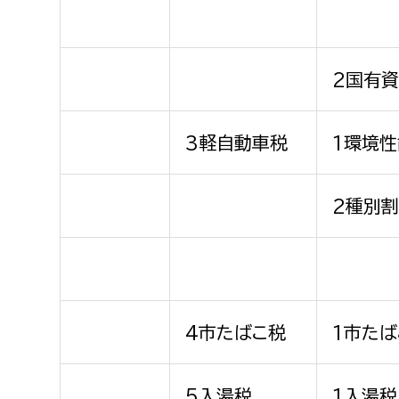
2国有
3軽自動車税
1環境
2種別
4市たばこ税
1市たば
5入湯税
1入湯税