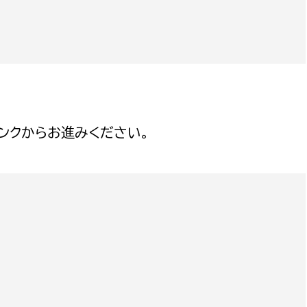
選挙管理委員会事務
務課
選挙管理委員会事務
ンクからお進みください。
食課
導課
務課