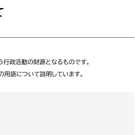
防災・安全
市税総務課
て
市民税課
福祉・健康
資産税課
環境・エネルギー
文化部
策課
文化政策課
地域経済
行政活動の財源となるものです。
生涯学習課
の用語について説明しています。
都市基盤
文化財課
図書館
文化・生涯学習
スポーツ課
小田原城総合管理事
市民活動・地域づくり
若者部
経済部
行政経営