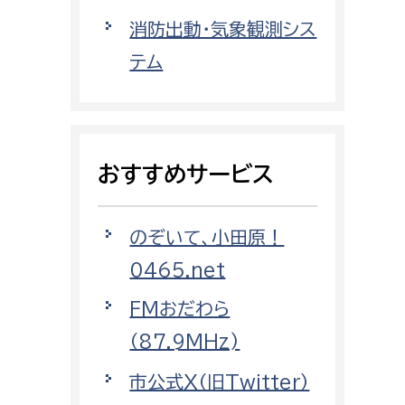
都市政策課
消防出動・気象観測シス
都市計画課
テム
地域交通課
建築指導課
開発審査課
おすすめサービス
ー
消防
のぞいて、小田原！
消防総務課
0465.net
課
予防課
FMおだわら
課
警防計画課
（87.9MHz)
救急課
市公式X（旧Twitter）
情報司令課