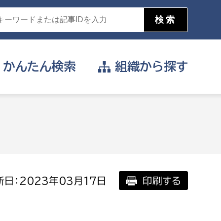
かんたん
検索
組織から
探す
目的を選択
公営事業部
支援や給付を受けたい
消防
事業課
届け出や申請をしたい
日：2023年03月17日
印刷する
証明書がほしい