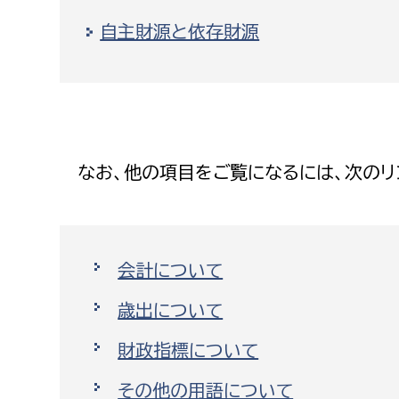
建築課
自主財源と依存財源
上下水道局
教育部
経営総務課
教育総
なお、他の項目をご覧になるには、次のリ
給排水業務課
保健給
水道整備課
教育指
下水道整備課
会計について
浄水管理課
歳出について
農業委員会事務局
議会局
財政指標について
農業委員会事務局
議会総
その他の用語について