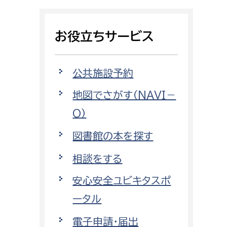
相談をしたい
お役立ちサービス
支払いをしたい
働きたい
環境部
公共施設予約
地図でさがす（NAVI－
環境政策課
遊びたい
O）
ゼロカーボン推進課
小田原のことを知りたい
環境保護課
図書館の本を探す
環境事業センター
相談をする
イベント・講座などに参加したい
安心安全ユビキタスポ
務所
まちづくりに関わりたい
ータル
都市部
電子申請・届出