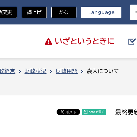
色変更
読上げ
かな
Language
いざと
いうときに
分野を選択
政経営
財政状況
財政用語
歳入について
総務部
戸籍
災・ハザードマップ
避難場所
策課
総務課
税
職員課
最終更新
ネジメント課
財産管理課
教育・子育て
ル推進課
契約検査課