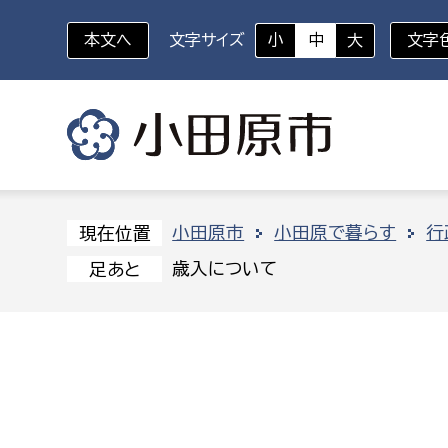
本文へ
文字サイズ
小
中
大
文字
いざというときに
対象者を選択
組織から探す
小田原市
小田原で暮らす
行
現在位置
歳入について
足あと
部に属さない室
企画部
新生児・乳幼児
休日救急外来
防
秘書室
企画政
幼稚園児・保育園児
広報広聴室
財政課
コンプライアンス推進室
資産マ
小・中学生
デジタ