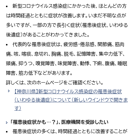
新型コロナウイルス感染症にかかった後、ほとんどの方
は時間経過とともに症状が改善します。いまだ不明な点が
多いですが、一部の方で長引く症状（罹患後症状、いわゆる
後遺症）があることがわかってきました。
代表的な罹患後症状は、疲労感・倦怠感、関節痛、筋肉
痛、咳、喀痰、息切れ、胸痛、脱毛、記憶障害、集中力低下、
頭痛、抑うつ、嗅覚障害、味覚障害、動悸、下痢、腹痛、睡眠
障害、筋力低下などがあります。
詳しくは、次のホームページをご確認ください。
【神奈川県】新型コロナウイルス感染症の罹患後症状
（いわゆる後遺症）について
（新しいウインドウで開きま
す）
「罹患後症状かも…？」、医療機関を受診したい
罹患後症状の多くは、時間経過とともに改善することが