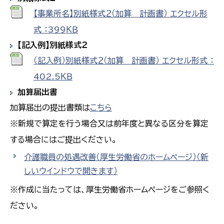
【事業所名】別紙様式２（加算 計画書） エクセル形
式 ：399ＫＢ
【記入例】別紙様式２
（記入例）別紙様式２（加算 計画書） エクセル形式 ：
402.5ＫＢ
加算届出書
加算届出の提出書類は
こちら
※新規で算定を行う場合又は前年度と異なる区分を算定
する場合にはご提出ください。
介護職員の処遇改善（厚生労働省のホームページ）
（新
しいウインドウで開きます）
※作成に当たっては、厚生労働省ホームページをご参照く
ださい。