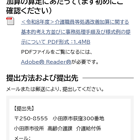
加算の算定にあたって（まず初めにご
確認ください）
＜令和８年度＞介護職員等処遇改善加算に関する
基本的考え方並びに事務処理手順及び様式例の提
示について PDF形式 ：1.4ＭＢ
PDFファイルをご覧になるには、
Adobe® Reader®
が必要です。
提出方法および提出先
メールまたは郵送により、提出してください。
【提出先】
〒250-8555 小田原市荻窪300番地
小田原市役所 高齢介護課 介護給付係
メール：