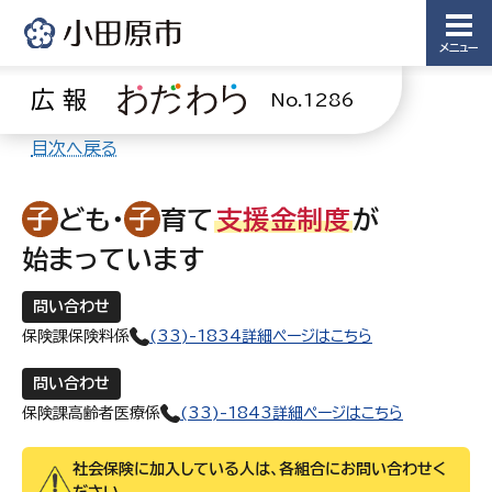
メニュー
広報
No.1286
目次へ戻る
子
子
ども・
育て
支援金制度
が
始まっています
問い合わせ
保険課保険料係
(33)-1834
詳細ページはこちら
問い合わせ
保険課高齢者医療係
(33)-1843
詳細ページはこちら
社会保険に加入している人は、各組合にお問い合わせく
ださい