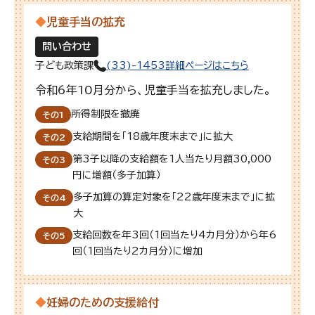
◆
児童手当の拡充
問い合わせ
子ども政策課
(33)-1453
詳細ページはこちら
令和6年10月分から、児童手当を拡充しました。
所得制限を撤廃
その1
支給期間を「18歳年度末まで」に拡大
その2
第3子以降の支給額を1人当たり月額30,000
その3
円に増額（多子加算）
多子加算の算定対象を「22歳年度末まで」に拡
その4
大
支給回数を年3回（1回当たり4カ月分）から年6
その5
回（1回当たり2カ月分）に増加
◆
妊婦のための支援給付